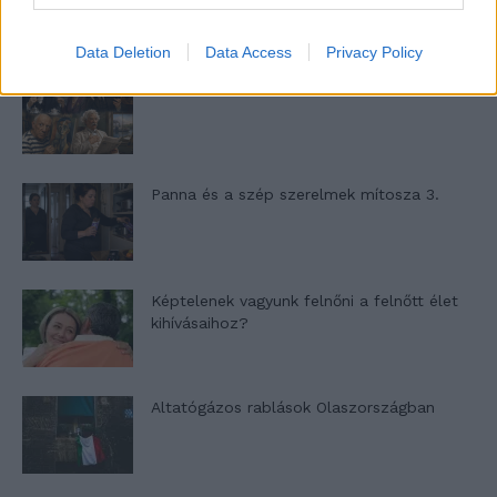
Data Deletion
Data Access
Privacy Policy
Nyár, nevetés, anekdoták
Panna és a szép szerelmek mítosza 3.
Képtelenek vagyunk felnőni a felnőtt élet
kihívásaihoz?
Altatógázos rablások Olaszországban