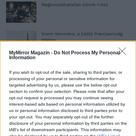
Megbocsáthatatlan bűnök 1.rész
Szent Genovéva, a túlélő Franciaország
jelképe
MyMirror Magazin -
Do Not Process My Personal
Information
Minka 12. rész
If you wish to opt-out of the sale, sharing to third parties, or
processing of your personal or sensitive information for
targeted advertising by us, please use the below opt-out
section to confirm your selection. Please note that after your
Minka 11. rész
opt-out request is processed you may continue seeing
interest-based ads based on personal information utilized by
us or personal information disclosed to third parties prior to
your opt-out. You may separately opt-out of the further
T. szereti a fiatal lányokat 14. rész
disclosure of your personal information by third parties on the
IAB’s list of downstream participants. This information may