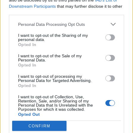
also be disclosed by us to third parties on the
IAB’s List of
Downstream Participants
that may further disclose it to other
third parties.
Pedig szóltam… – Miért nem hiszünk a
nőknek, amikor segítséget kérnek?
Personal Data Processing Opt Outs
I want to opt-out of the Sharing of my
personal data.
A legidegesítőbb kifejezések laza
Opted In
gyűjteménye
I want to opt-out of the Sale of my
Personal Data.
Opted In
Elyna Robbs: Adéle és az örökölt árnyak
I want to opt-out of processing my
13. rész
Personal Data for Targeted Advertising.
Opted In
I want to opt-out of Collection, Use,
Woody Allen megosztó zsenialitása
Retention, Sale, and/or Sharing of my
Personal Data that Is Unrelated with the
Purposes for which it was collected.
Opted Out
CONFIRM
A világ legismertebb ruhái