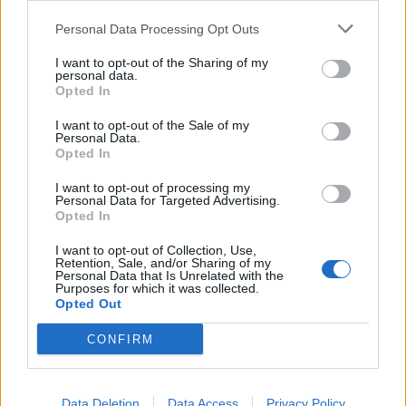
Personal Data Processing Opt Outs
A legidegesítőbb kifejezések laza
gyűjteménye
I want to opt-out of the Sharing of my
personal data.
Opted In
I want to opt-out of the Sale of my
Elyna Robbs: Adéle és az örökölt árnyak
Personal Data.
13. rész
Opted In
I want to opt-out of processing my
Personal Data for Targeted Advertising.
Woody Allen megosztó zsenialitása
Opted In
I want to opt-out of Collection, Use,
Retention, Sale, and/or Sharing of my
Personal Data that Is Unrelated with the
Purposes for which it was collected.
A világ legismertebb ruhái
Opted Out
CONFIRM
Nyár, nevetés, anekdoták
Data Deletion
Data Access
Privacy Policy