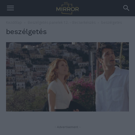
Kezdőlap
Beszélgetés panelek 12. – Becserkészés
beszélgetés
beszélgetés
- Advertisement -