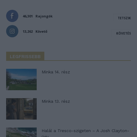
46,301
Rajongók
TETSZIK
13,262
Követő
KÖVETÉS
LEGFRISSEBB
Minka 14. rész
Minka 13. rész
Halál a Tresco-szigeten – A Josh Clayton-
ügy