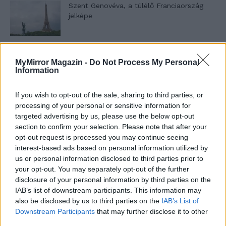
Szent Genovéva, a túlélő Franciaország
jelképe
Minka 12. rész
MyMirror Magazin -
Do Not Process My Personal
Information
If you wish to opt-out of the sale, sharing to third parties, or
Minka 11. rész
processing of your personal or sensitive information for
targeted advertising by us, please use the below opt-out
section to confirm your selection. Please note that after your
opt-out request is processed you may continue seeing
interest-based ads based on personal information utilized by
T. szereti a fiatal lányokat 14. rész
us or personal information disclosed to third parties prior to
your opt-out. You may separately opt-out of the further
disclosure of your personal information by third parties on the
IAB’s list of downstream participants. This information may
Pedig szóltam… – Miért nem hiszünk a
also be disclosed by us to third parties on the
IAB’s List of
nőknek, amikor segítséget kérnek?
Downstream Participants
that may further disclose it to other
third parties.