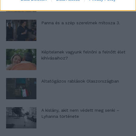
Panna és a szép szerelmek mítosza 3.
Képtelenek vagyunk felnőni a felnőtt élet
kihívásaihoz?
Altatógázos rablások Olaszországban
A kislány, akit nem védett meg senki –
Lyhanna története