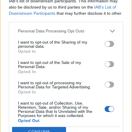
IAB’s list of downstream participants. This information may
also be disclosed by us to third parties on the
IAB’s List of
Downstream Participants
that may further disclose it to other
third parties.
Pedig szóltam… – Miért nem hiszünk a
Personal Data Processing Opt Outs
nőknek, amikor segítséget kérnek?
I want to opt-out of the Sharing of my
personal data.
Opted In
A legidegesítőbb kifejezések laza
gyűjteménye
I want to opt-out of the Sale of my
Personal Data.
Opted In
I want to opt-out of processing my
Elyna Robbs: Adéle és az örökölt árnyak
Personal Data for Targeted Advertising.
13. rész
Opted In
I want to opt-out of Collection, Use,
Retention, Sale, and/or Sharing of my
Personal Data that Is Unrelated with the
Woody Allen megosztó zsenialitása
Purposes for which it was collected.
Opted Out
CONFIRM