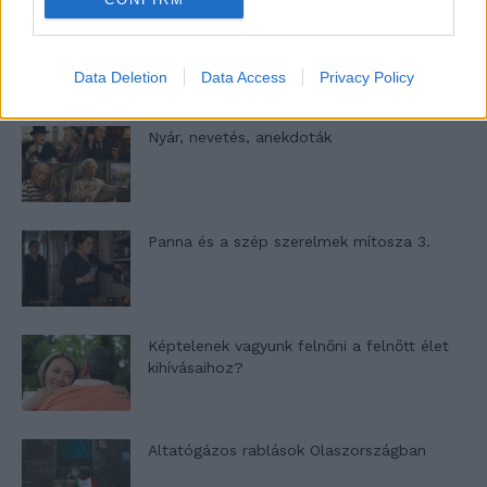
A világ legismertebb ruhái
Data Deletion
Data Access
Privacy Policy
Nyár, nevetés, anekdoták
Panna és a szép szerelmek mítosza 3.
Képtelenek vagyunk felnőni a felnőtt élet
kihívásaihoz?
Altatógázos rablások Olaszországban