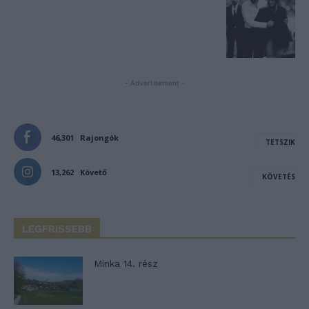
- Advertisement -
46,301
Rajongók
TETSZIK
13,262
Követő
KÖVETÉS
LEGFRISSEBB
Minka 14. rész