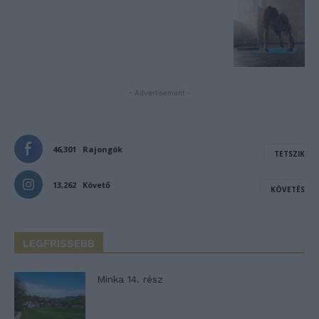
- Advertisement -
46,301
Rajongók
TETSZIK
13,262
Követő
KÖVETÉS
LEGFRISSEBB
Minka 14. rész