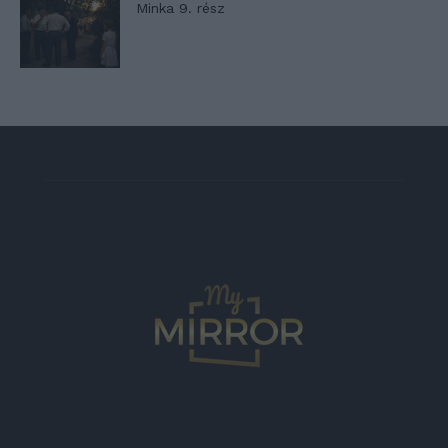
Minka 9. rész