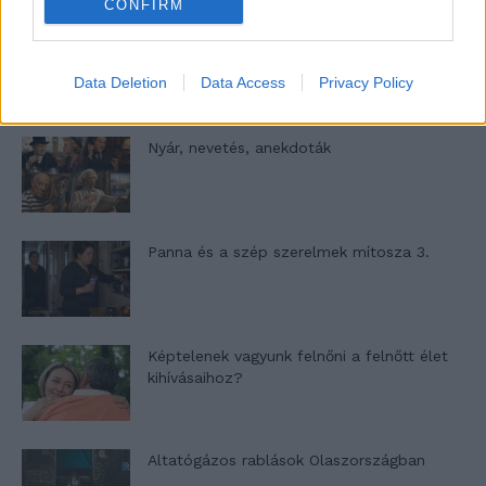
CONFIRM
A világ legismertebb ruhái
Data Deletion
Data Access
Privacy Policy
Nyár, nevetés, anekdoták
Panna és a szép szerelmek mítosza 3.
Képtelenek vagyunk felnőni a felnőtt élet
kihívásaihoz?
Altatógázos rablások Olaszországban