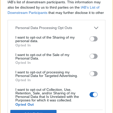
IAB’s list of downstream participants. This information may
T. szereti a fiatal lányokat 14. rész
also be disclosed by us to third parties on the
IAB’s List of
Downstream Participants
that may further disclose it to other
third parties.
Pedig szóltam… – Miért nem hiszünk a
Personal Data Processing Opt Outs
nőknek, amikor segítséget kérnek?
I want to opt-out of the Sharing of my
personal data.
Opted In
A legidegesítőbb kifejezések laza
I want to opt-out of the Sale of my
gyűjteménye
Personal Data.
Opted In
I want to opt-out of processing my
Elyna Robbs: Adéle és az örökölt árnyak
Personal Data for Targeted Advertising.
13. rész
Opted In
I want to opt-out of Collection, Use,
Retention, Sale, and/or Sharing of my
Personal Data that Is Unrelated with the
Woody Allen megosztó zsenialitása
Purposes for which it was collected.
Opted Out