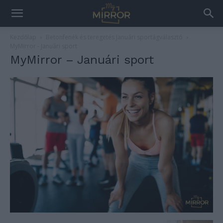
Kezdőlap
Betonfenék és teregetés Januári sportágválasztó
MyMirror - Januári sport
MyMirror – Januári sport