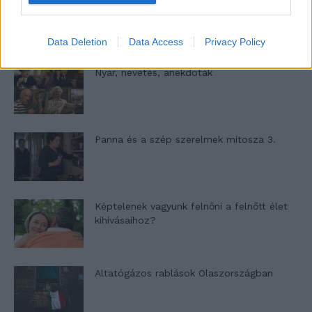
A világ legismertebb ruhái
Data Deletion
Data Access
Privacy Policy
Nyár, nevetés, anekdoták
Panna és a szép szerelmek mítosza 3.
Képtelenek vagyunk felnőni a felnőtt élet
kihívásaihoz?
Altatógázos rablások Olaszországban