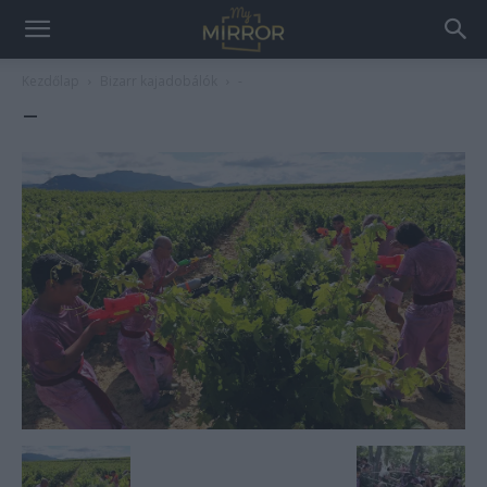
Kezdőlap
Bizarr kajadobálók
-
–