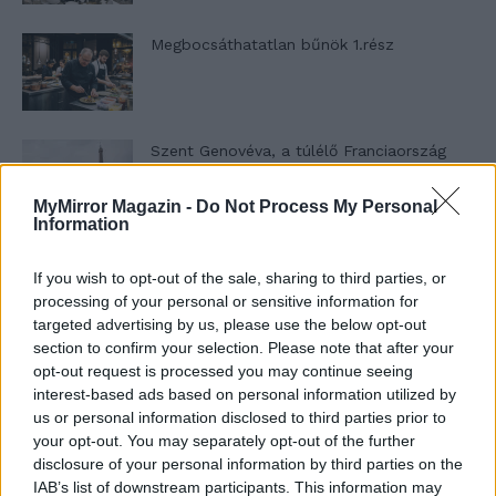
Megbocsáthatatlan bűnök 1.rész
Szent Genovéva, a túlélő Franciaország
jelképe
MyMirror Magazin -
Do Not Process My Personal
Information
Minka 12. rész
If you wish to opt-out of the sale, sharing to third parties, or
processing of your personal or sensitive information for
targeted advertising by us, please use the below opt-out
section to confirm your selection. Please note that after your
Minka 11. rész
opt-out request is processed you may continue seeing
interest-based ads based on personal information utilized by
us or personal information disclosed to third parties prior to
your opt-out. You may separately opt-out of the further
disclosure of your personal information by third parties on the
T. szereti a fiatal lányokat 14. rész
IAB’s list of downstream participants. This information may