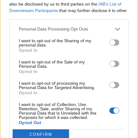
also be disclosed by us to third parties on the
IAB’s List of
Downstream Participants
that may further disclose it to other
third parties.
Pedig szóltam… – Miért nem hiszünk a
nőknek, amikor segítséget kérnek?
Personal Data Processing Opt Outs
I want to opt-out of the Sharing of my
personal data.
Opted In
A legidegesítőbb kifejezések laza
gyűjteménye
I want to opt-out of the Sale of my
Personal Data.
Opted In
Elyna Robbs: Adéle és az örökölt árnyak
I want to opt-out of processing my
Personal Data for Targeted Advertising.
13. rész
Opted In
I want to opt-out of Collection, Use,
Retention, Sale, and/or Sharing of my
Woody Allen megosztó zsenialitása
Personal Data that Is Unrelated with the
Purposes for which it was collected.
Opted Out
CONFIRM