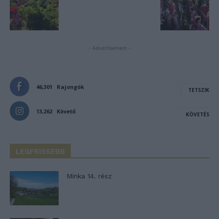
- Advertisement -
46,301
Rajongók
TETSZIK
13,262
Követő
KÖVETÉS
LEGFRISSEBB
Minka 14. rész