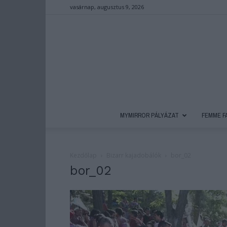
vasárnap, augusztus 9, 2026
MYMIRROR PÁLYÁZAT
FEMME F
Kezdőlap
Bizarr kajadobálók
bor_02
bor_02