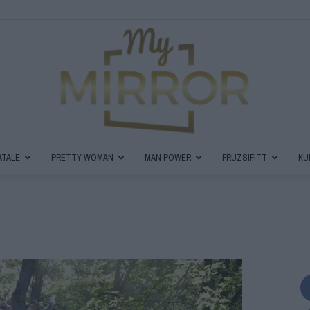
ATALE
PRETTY WOMAN
MAN POWER
FRUZSIFITT
KU
MyMirror
Magazin