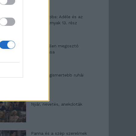
Elyna Robbs: Adéle és az
örökölt árnyak 13. rész
Woody Allen megosztó
zsenialitása
A világ legismertebb ruhái
Nyár, nevetés, anekdoták
Panna és a szép szerelmek