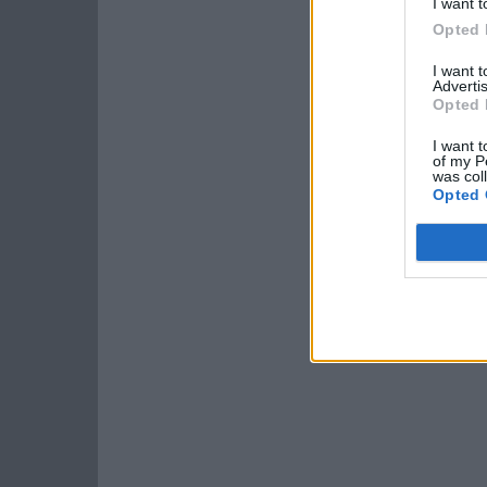
I want t
Opted 
I want 
Advertis
Opted 
I want t
of my P
was col
Opted 