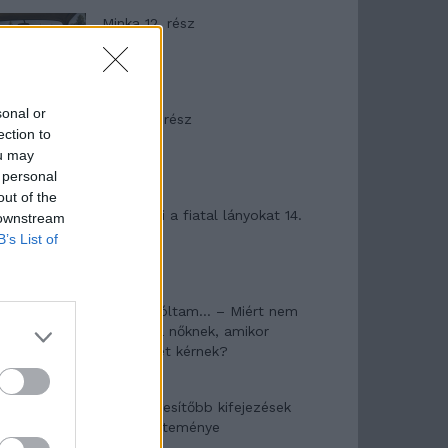
Minka 12. rész
sonal or
Minka 11. rész
ection to
ou may
 personal
out of the
T. szereti a fiatal lányokat 14.
 downstream
rész
B’s List of
Pedig szóltam… – Miért nem
hiszünk a nőknek, amikor
segítséget kérnek?
A legidegesítőbb kifejezések
laza gyűjteménye