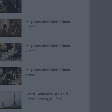
Megbocsáthatatlan bűnök
3.rész
Megbocsáthatatlan bűnök
2.rész
Megbocsáthatatlan bűnök
1.rész
Szent Genovéva, a túlélő
Franciaország jelképe