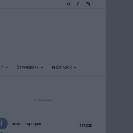
LT
ÖTPERCESEK
ELŐADÁSOK
- Advertisement -
46,301
Rajongók
TETSZIK