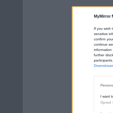
MyMirror 
If you wish 
sensitive in
confirm you
continue se
information 
further disc
participants
Downstream 
Persona
I want t
Opted 