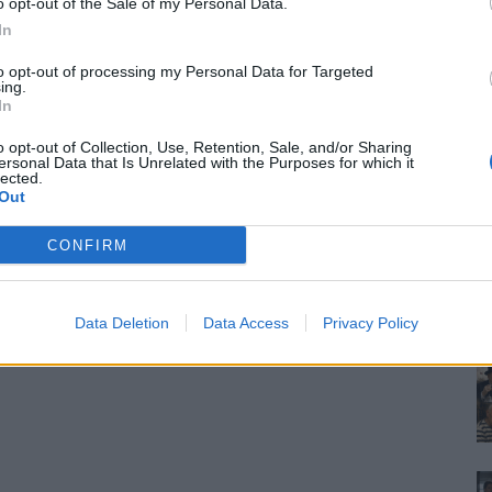
o opt-out of the Sale of my Personal Data.
In
to opt-out of processing my Personal Data for Targeted
ing.
In
o opt-out of Collection, Use, Retention, Sale, and/or Sharing
ersonal Data that Is Unrelated with the Purposes for which it
lected.
Out
CONFIRM
Data Deletion
Data Access
Privacy Policy