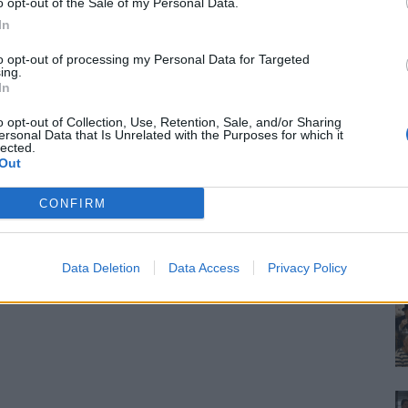
o opt-out of the Sale of my Personal Data.
In
to opt-out of processing my Personal Data for Targeted
ing.
In
o opt-out of Collection, Use, Retention, Sale, and/or Sharing
ersonal Data that Is Unrelated with the Purposes for which it
lected.
Out
CONFIRM
Data Deletion
Data Access
Privacy Policy