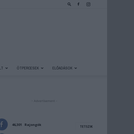
LT
ÖTPERCESEK
ELŐADÁSOK
- Advertisement -
46,301
Rajongók
TETSZIK