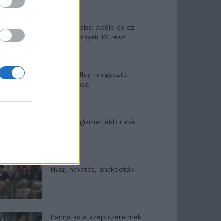
Elyna Robbs: Adéle és az
örökölt árnyak 13. rész
Woody Allen megosztó
zsenialitása
A világ legismertebb ruhái
Nyár, nevetés, anekdoták
Panna és a szép szerelmek