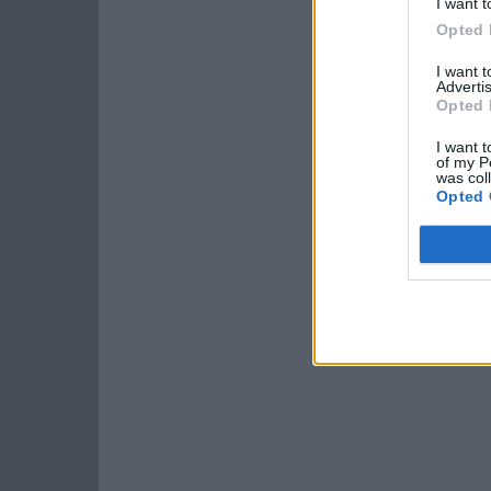
I want t
Opted 
I want 
Advertis
Opted 
I want t
of my P
was col
Opted 