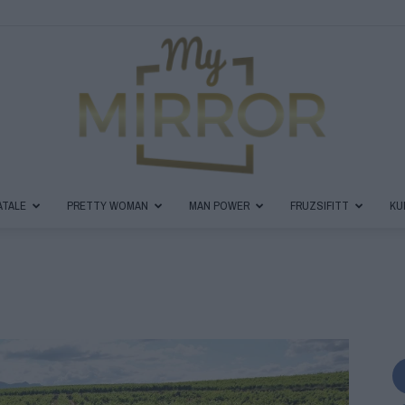
ATALE
PRETTY WOMAN
MAN POWER
FRUZSIFITT
KU
MyMirror
Magazin