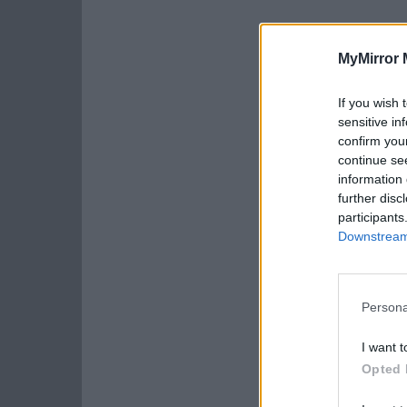
MyMirror 
If you wish 
sensitive in
confirm you
continue se
information 
further disc
participants
Downstream 
Persona
I want t
Opted 