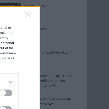
Minka 12. rész
sonal or
Minka 11. rész
ection to
ou may
 personal
out of the
T. szereti a fiatal lányokat 14.
 downstream
rész
B’s List of
Pedig szóltam… – Miért nem
hiszünk a nőknek, amikor
segítséget kérnek?
A legidegesítőbb kifejezések
laza gyűjteménye