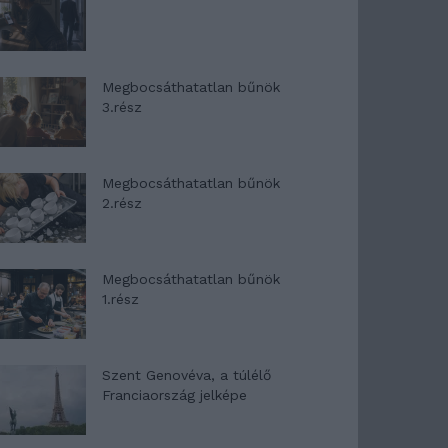
Megbocsáthatatlan bűnök
3.rész
Megbocsáthatatlan bűnök
2.rész
Megbocsáthatatlan bűnök
1.rész
Szent Genovéva, a túlélő
Franciaország jelképe