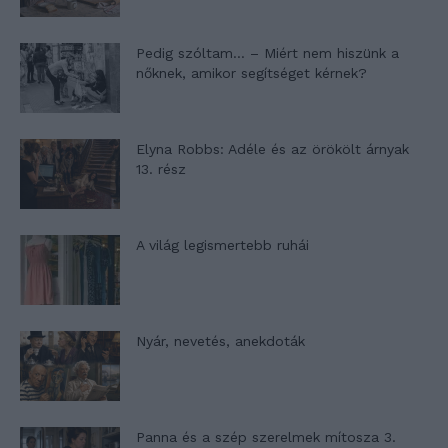
Pedig szóltam… – Miért nem hiszünk a
nőknek, amikor segítséget kérnek?
Elyna Robbs: Adéle és az örökölt árnyak
13. rész
A világ legismertebb ruhái
Nyár, nevetés, anekdoták
Panna és a szép szerelmek mítosza 3.