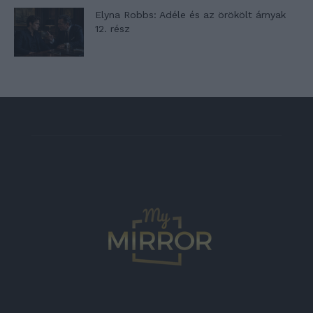
Elyna Robbs: Adéle és az örökölt árnyak
12. rész