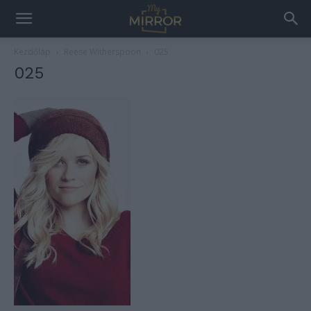
Kezdőlap
Reese Witherspoon
025
025