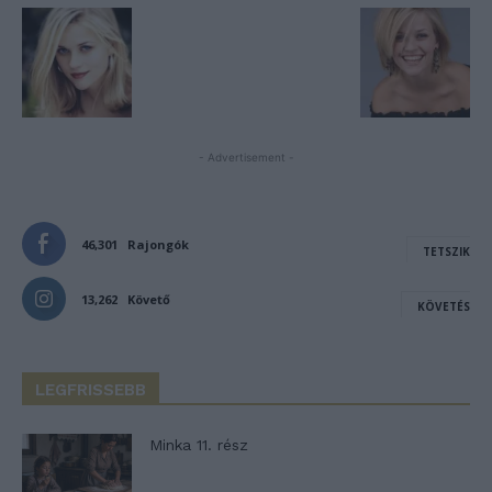
- Advertisement -
46,301
Rajongók
TETSZIK
13,262
Követő
KÖVETÉS
LEGFRISSEBB
Minka 11. rész