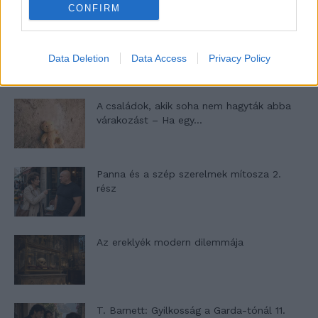
CONFIRM
Egy ház, amely a tengerre és a fényre
nyílik – Villa...
Data Deletion
Data Access
Privacy Policy
A családok, akik soha nem hagyták abba
várakozást – Ha egy...
Panna és a szép szerelmek mítosza 2.
rész
Az ereklyék modern dilemmája
T. Barnett: Gyilkosság a Garda-tónál 11.