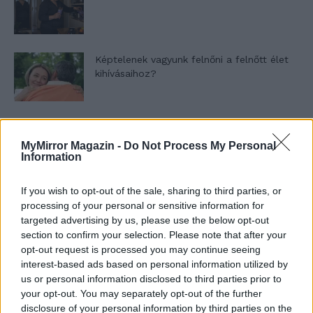
Képtelenek vagyunk felnőni a felnőtt élet
kihívásaihoz?
Altatógázos rablások Olaszországban
MyMirror Magazin -
Do Not Process My Personal
Information
If you wish to opt-out of the sale, sharing to third parties, or
A kislány, akit nem védett meg senki –
processing of your personal or sensitive information for
Lyhanna története
targeted advertising by us, please use the below opt-out
section to confirm your selection. Please note that after your
opt-out request is processed you may continue seeing
T. Barnett: Gyilkosság a Garda-tónál 12.
interest-based ads based on personal information utilized by
rész
us or personal information disclosed to third parties prior to
your opt-out. You may separately opt-out of the further
disclosure of your personal information by third parties on the