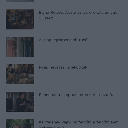
Elyna Robbs: Adéle és az örökölt árnyak
13. rész
A világ legismertebb ruhái
Nyár, nevetés, anekdoták
Panna és a szép szerelmek mítosza 3.
Képtelenek vagyunk felnőni a felnőtt élet
kihívásaihoz?