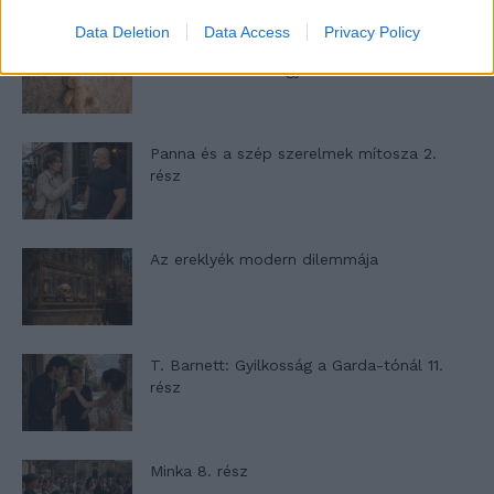
Data Deletion
Data Access
Privacy Policy
A családok, akik soha nem hagyták abba
várakozást – Ha egy...
Panna és a szép szerelmek mítosza 2.
rész
Az ereklyék modern dilemmája
T. Barnett: Gyilkosság a Garda-tónál 11.
rész
Minka 8. rész