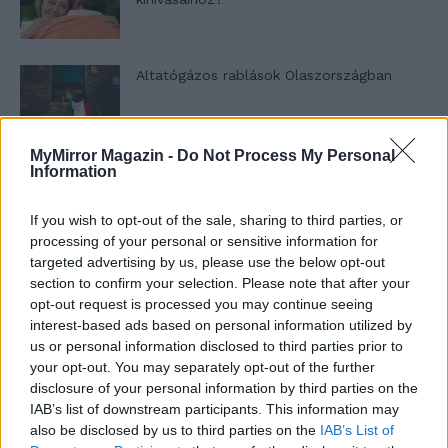
Altatógázos rablások Olaszországban
MyMirror Magazin -
Do Not Process My Personal
Information
A kislány, akit nem védett meg senki –
Lyhanna története
If you wish to opt-out of the sale, sharing to third parties, or
processing of your personal or sensitive information for
targeted advertising by us, please use the below opt-out
T. Barnett: Gyilkosság a Garda-tónál 12.
section to confirm your selection. Please note that after your
rész
opt-out request is processed you may continue seeing
interest-based ads based on personal information utilized by
us or personal information disclosed to third parties prior to
T. szereti a fiatal lányokat 13. rész
your opt-out. You may separately opt-out of the further
disclosure of your personal information by third parties on the
IAB’s list of downstream participants. This information may
also be disclosed by us to third parties on the
IAB’s List of