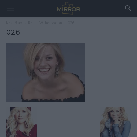
Kezdőlap
Reese Witherspoon
026
026