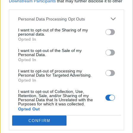
Downstream Participants
that may further disclose it to other
Minka 10. rész
third parties.
Personal Data Processing Opt Outs
I want to opt-out of the Sharing of my
Minka 9. rész
personal data.
Opted In
I want to opt-out of the Sale of my
Personal Data.
Opted In
Máltai kaland 7.
I want to opt-out of processing my
Personal Data for Targeted Advertising.
Opted In
10 tanács, ha jobban akarod érezni magad
I want to opt-out of Collection, Use,
a hétköznapokban
Retention, Sale, and/or Sharing of my
Personal Data that Is Unrelated with the
Purposes for which it was collected.
Opted Out
Egy ház, amely a tengerre és a fényre
CONFIRM
nyílik – Villa...