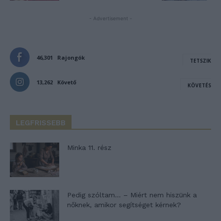
- Advertisement -
46,301
Rajongók
TETSZIK
13,262
Követő
KÖVETÉS
LEGFRISSEBB
Minka 11. rész
Pedig szóltam… – Miért nem hiszünk a
nőknek, amikor segítséget kérnek?