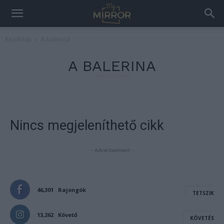
Kezdőlap
A balerina
A BALERINA
Nincs megjeleníthető cikk
- Advertisement -
46,301
Rajongók
TETSZIK
13,262
Követő
KÖVETÉS