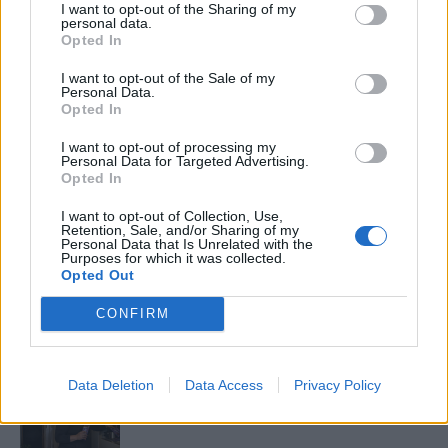
I want to opt-out of the Sharing of my
Elyna Robbs: Adéle és az örökölt árnyak
personal data.
13. rész
Opted In
I want to opt-out of the Sale of my
Personal Data.
Opted In
Woody Allen megosztó zsenialitása
I want to opt-out of processing my
Personal Data for Targeted Advertising.
Opted In
A világ legismertebb ruhái
I want to opt-out of Collection, Use,
Retention, Sale, and/or Sharing of my
Personal Data that Is Unrelated with the
Purposes for which it was collected.
Opted Out
Nyár, nevetés, anekdoták
CONFIRM
Data Deletion
Data Access
Privacy Policy
Panna és a szép szerelmek mítosza 3.