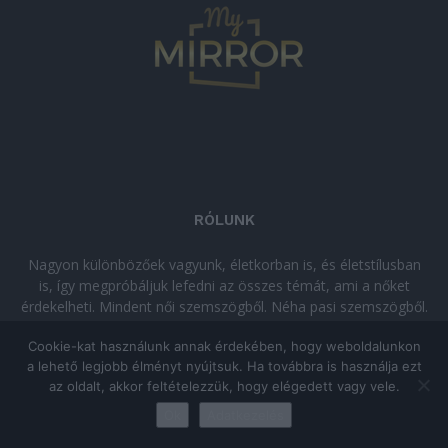
RÓLUNK
Nagyon különbözőek vagyunk, életkorban is, és életstílusban
is, így megpróbáljuk lefedni az összes témát, ami a nőket
érdekelheti. Mindent női szemszögből. Néha pasi szemszögből.
Néha komolyan, néha szórakozva. Olvass minket, ha egy kis
Cookie-kat használunk annak érdekében, hogy weboldalunkon
kikapcsolódásra vágysz!
a lehető legjobb élményt nyújtsuk. Ha továbbra is használja ezt
az oldalt, akkor feltételezzük, hogy elégedett vagy vele.
© Copyright 2026 - mymirror.hu
ADATKEZELÉSI TÁJÉKOZTATÓ
|
Ok
Adatkezelés
Impresszum