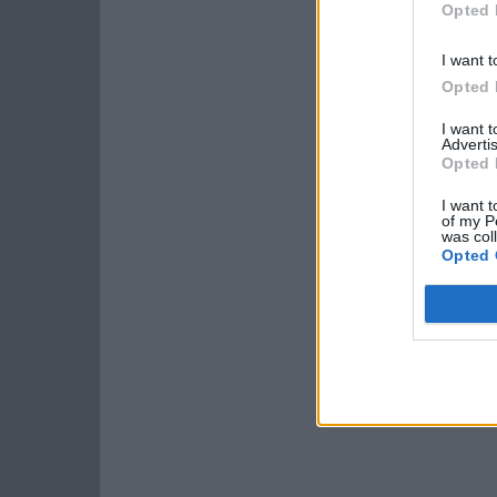
Opted 
I want t
Opted 
I want 
Advertis
Opted 
I want t
of my P
was col
Opted 