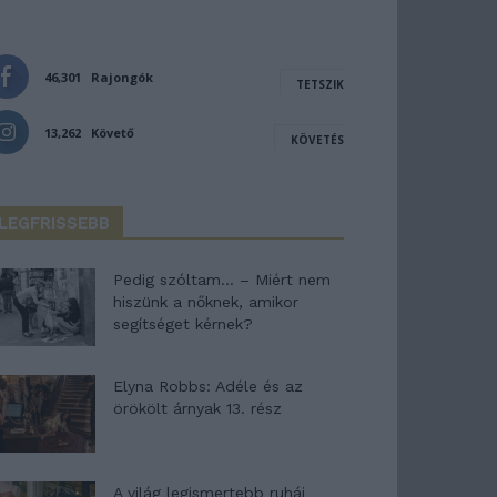
46,301
Rajongók
TETSZIK
13,262
Követő
KÖVETÉS
LEGFRISSEBB
Pedig szóltam… – Miért nem
hiszünk a nőknek, amikor
segítséget kérnek?
Elyna Robbs: Adéle és az
örökölt árnyak 13. rész
A világ legismertebb ruhái