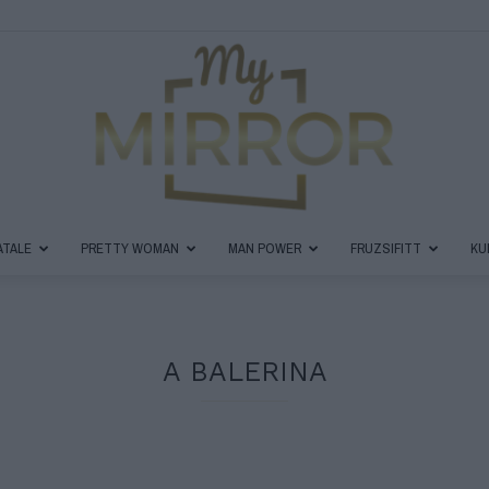
ATALE
PRETTY WOMAN
MAN POWER
FRUZSIFITT
KU
MyMirror
A BALERINA
Magazin