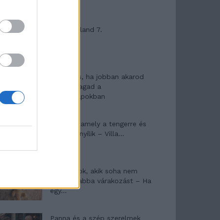
Máltai kaland 7.
10 tanács, ha jobban akarod
érezni magad a
hétköznapokban
Egy ház, amely a tengerre és
a fényre nyílik – Villa...
A családok, akik soha nem
hagyták abba várakozást – Ha
egy...
Panna és a szép szerelmek