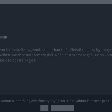
UNK
on különbözőek vagyunk, életkorban is, és életstílusban is, így megp
kelheti. Mindent női szemszögből. Néha pasi szemszögből. Néha kom
kikapcsolódásra vágysz!
kon a lehető legjobb élményt nyújtsuk. Ha továbbra is használja ezt az
Ok
Adatkezelés
ÁJÉKOZTATÓ
|
Impresszum