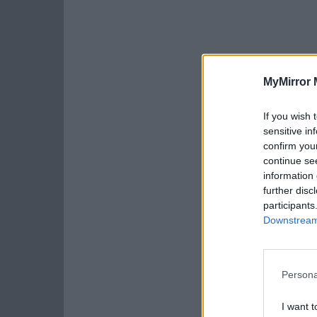
MyMirror 
If you wish 
sensitive in
confirm you
continue se
information 
further disc
participants
Downstream 
Persona
I want t