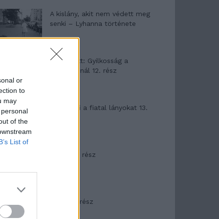
A kislány, akit nem védett meg
senki – Lyhanna története
T. Barnett: Gyilkosság a
Garda-tónál 12. rész
sonal or
ection to
ou may
T. szereti a fiatal lányokat 13.
 personal
rész
out of the
 downstream
B’s List of
Minka 10. rész
Minka 9. rész