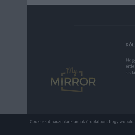
RÓL
Nagy
érde
kis 
Cookie-kat használunk annak érdekében, hogy weboldalun
© Copyright 2026 - mymirror.hu
ADATKEZELÉSI T