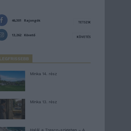
46,301
Rajongók
TETSZIK
13,262
Követő
KÖVETÉS
LEGFRISSEBB
Minka 14. rész
Minka 13. rész
Halál a Tresco-szigeten – A