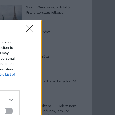
Szent Genovéva, a túlélő
Franciaország jelképe
Minka 12. rész
sonal or
ection to
ou may
Minka 11. rész
 personal
out of the
 downstream
B’s List of
T. szereti a fiatal lányokat 14.
rész
Pedig szóltam… – Miért nem
hiszünk a nőknek, amikor