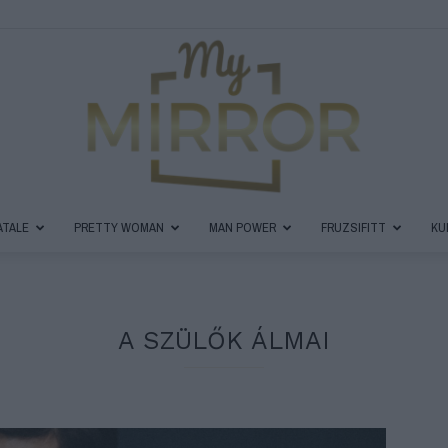
ATALE
PRETTY WOMAN
MAN POWER
FRUZSIFITT
KU
MyMirror
A SZÜLŐK ÁLMAI
Magazin