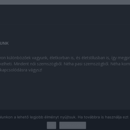
UNK
on különbözőek vagyunk, életkorban is, és életstílusban is, így megp
kelheti. Mindent női szemszögből. Néha pasi szemszögből. Néha kom
kikapcsolódásra vágysz!
kon a lehető legjobb élményt nyújtsuk. Ha továbbra is használja ezt az
Ok
Adatkezelés
ÁJÉKOZTATÓ
|
Impresszum