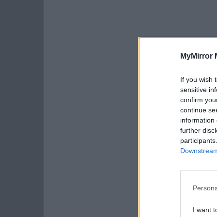
MyMirror 
If you wish 
sensitive in
confirm you
continue se
information 
further disc
participants
Downstream 
Persona
I want t