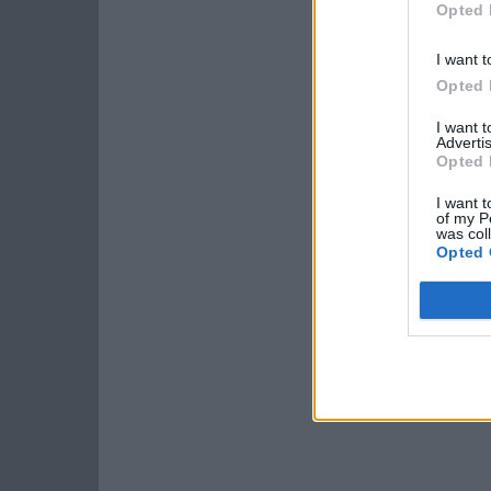
Opted 
I want t
Opted 
I want 
Advertis
Opted 
I want t
of my P
was col
Opted 