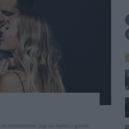
ell, és messzemenően joga van kijelölni a gyereke