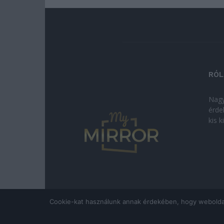
RÓL
Nagy
érde
kis 
Cookie-kat használunk annak érdekében, hogy weboldalun
© Copyright 2026 - mymirror.hu
ADATKEZELÉSI T