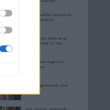
segítséget kérnek?
A legidegesítőbb kifejezések
laza gyűjteménye
Elyna Robbs: Adéle és az
örökölt árnyak 13. rész
Woody Allen megosztó
zsenialitása
A világ legismertebb ruhái
Nyár, nevetés, anekdoták