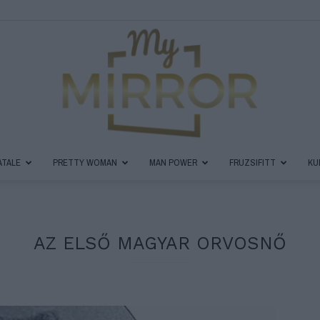
ATALE
PRETTY WOMAN
MAN POWER
FRUZSIFITT
KU
MyMirror
AZ ELSŐ MAGYAR ORVOSNŐ
Magazin