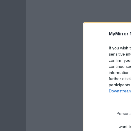
MyMirror 
If you wish 
sensitive in
confirm you
continue se
information 
further disc
participants
Downstream 
Persona
I want t