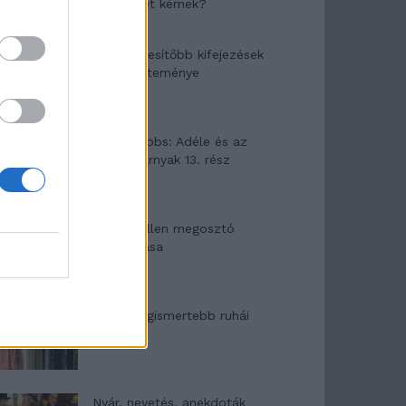
segítséget kérnek?
A legidegesítőbb kifejezések
laza gyűjteménye
Elyna Robbs: Adéle és az
örökölt árnyak 13. rész
Woody Allen megosztó
zsenialitása
A világ legismertebb ruhái
Nyár, nevetés, anekdoták