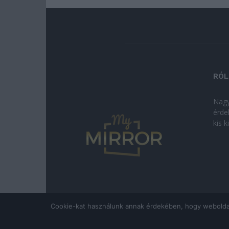
RÓL
Nagy
érde
kis 
Cookie-kat használunk annak érdekében, hogy weboldalun
© Copyright 2026 - mymirror.hu
ADATKEZELÉSI T