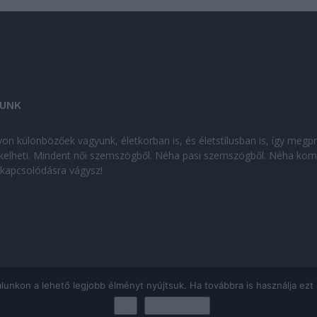
UNK
on különbözőek vagyunk, életkorban is, és életstílusban is, így megp
kelheti. Mindent női szemszögből. Néha pasi szemszögből. Néha kom
kikapcsolódásra vágysz!
kon a lehető legjobb élményt nyújtsuk. Ha továbbra is használja ezt az
Ok
Adatkezelés
ÁJÉKOZTATÓ
|
Impresszum