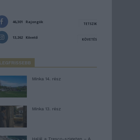
46,301
Rajongók
TETSZIK
13,262
Követő
KÖVETÉS
LEGFRISSEBB
Minka 14. rész
Minka 13. rész
Halál a Tresco-szigeten – A