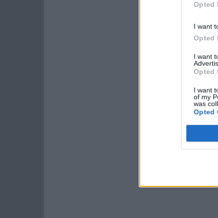
Opted 
I want t
Opted 
I want 
Advertis
Opted 
I want t
of my P
was col
Opted 