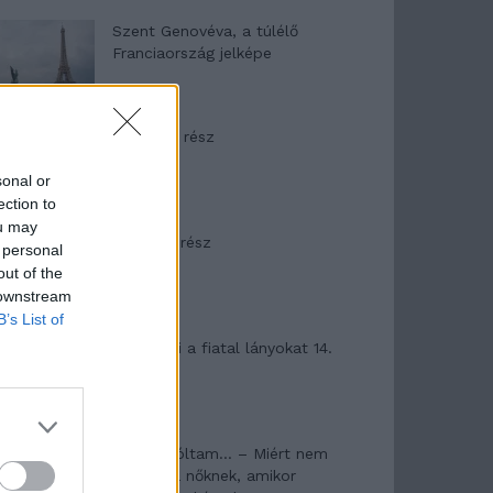
Szent Genovéva, a túlélő
Franciaország jelképe
Minka 12. rész
sonal or
ection to
ou may
Minka 11. rész
 personal
out of the
 downstream
B’s List of
T. szereti a fiatal lányokat 14.
rész
Pedig szóltam… – Miért nem
hiszünk a nőknek, amikor