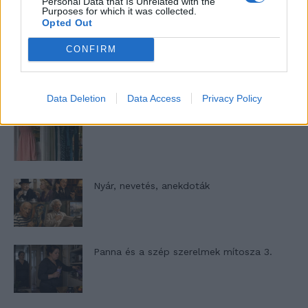
Personal Data that Is Unrelated with the
13. rész
Purposes for which it was collected.
Opted Out
CONFIRM
Woody Allen megosztó zsenialitása
Data Deletion
Data Access
Privacy Policy
A világ legismertebb ruhái
Nyár, nevetés, anekdoták
Panna és a szép szerelmek mítosza 3.