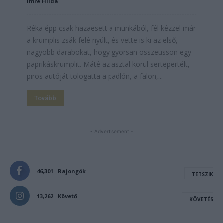
Imre Hilda
Réka épp csak hazaesett a munkából, fél kézzel már
a krumplis zsák felé nyúlt, és vette is ki az első,
nagyobb darabokat, hogy gyorsan összeüssön egy
paprikáskrumplit. Máté az asztal körül sertepertélt,
piros autóját tologatta a padlón, a falon,...
Tovább
- Advertisement -
46,301
Rajongók
TETSZIK
13,262
Követő
KÖVETÉS