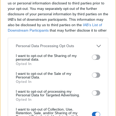
us or personal information disclosed to third parties prior to
your opt-out. You may separately opt-out of the further
Minka 11. rész
disclosure of your personal information by third parties on the
IAB’s list of downstream participants. This information may
also be disclosed by us to third parties on the
IAB’s List of
Downstream Participants
that may further disclose it to other
third parties.
T. szereti a fiatal lányokat 14. rész
Personal Data Processing Opt Outs
I want to opt-out of the Sharing of my
personal data.
Pedig szóltam… – Miért nem hiszünk a
Opted In
nőknek, amikor segítséget kérnek?
I want to opt-out of the Sale of my
Personal Data.
Opted In
A legidegesítőbb kifejezések laza
I want to opt-out of processing my
gyűjteménye
Personal Data for Targeted Advertising.
Opted In
I want to opt-out of Collection, Use,
Elyna Robbs: Adéle és az örökölt árnyak
Retention, Sale, and/or Sharing of my