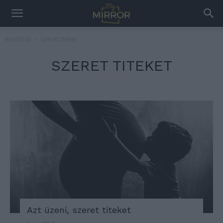
Kezdőlap
szeret titeket
SZERET TITEKET
Azt üzeni, szeret titeket