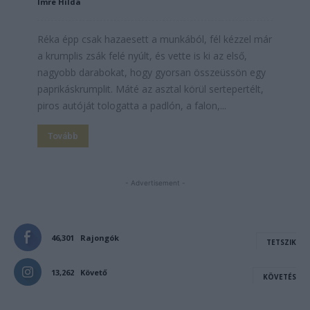
Imre Hilda
Réka épp csak hazaesett a munkából, fél kézzel már
a krumplis zsák felé nyúlt, és vette is ki az első,
nagyobb darabokat, hogy gyorsan összeüssön egy
paprikáskrumplit. Máté az asztal körül sertepertélt,
piros autóját tologatta a padlón, a falon,...
Tovább
- Advertisement -
46,301
Rajongók
TETSZIK
13,262
Követő
KÖVETÉS