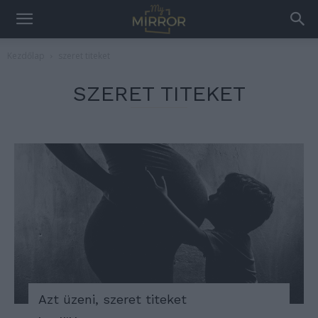
Kezdőlap
szeret titeket
SZERET TITEKET
Azt üzeni, szeret titeket