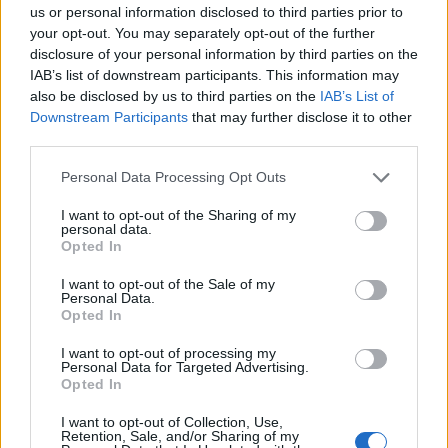
us or personal information disclosed to third parties prior to
your opt-out. You may separately opt-out of the further
Minka 11. rész
disclosure of your personal information by third parties on the
IAB’s list of downstream participants. This information may
also be disclosed by us to third parties on the
IAB’s List of
Downstream Participants
that may further disclose it to other
third parties.
T. szereti a fiatal lányokat 14. rész
Personal Data Processing Opt Outs
I want to opt-out of the Sharing of my
personal data.
Pedig szóltam… – Miért nem hiszünk a
Opted In
nőknek, amikor segítséget kérnek?
I want to opt-out of the Sale of my
Personal Data.
Opted In
A legidegesítőbb kifejezések laza
I want to opt-out of processing my
gyűjteménye
Personal Data for Targeted Advertising.
Opted In
I want to opt-out of Collection, Use,
Elyna Robbs: Adéle és az örökölt árnyak
Retention, Sale, and/or Sharing of my