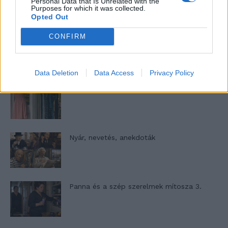
Personal Data that Is Unrelated with the
13. rész
Purposes for which it was collected.
Opted Out
CONFIRM
Woody Allen megosztó zsenialitása
Data Deletion
Data Access
Privacy Policy
A világ legismertebb ruhái
Nyár, nevetés, anekdoták
Panna és a szép szerelmek mítosza 3.