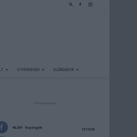
LT
ÖTPERCESEK
ELŐADÁSOK
- Advertisement -
46,301
Rajongók
TETSZIK