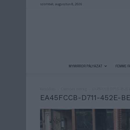
szombat, augusztus 8, 2026
MYMIRROR PÁLYÁZAT
FEMME F
Kezdőlap
Csendes méreg
EA45FCCB-D711-452E-
EA45FCCB-D711-452E-B