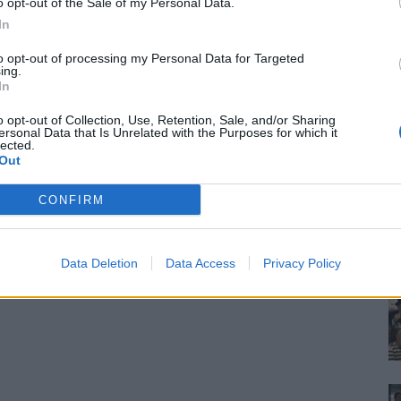
o opt-out of the Sale of my Personal Data.
In
to opt-out of processing my Personal Data for Targeted
ing.
In
o opt-out of Collection, Use, Retention, Sale, and/or Sharing
ersonal Data that Is Unrelated with the Purposes for which it
lected.
Out
CONFIRM
Data Deletion
Data Access
Privacy Policy