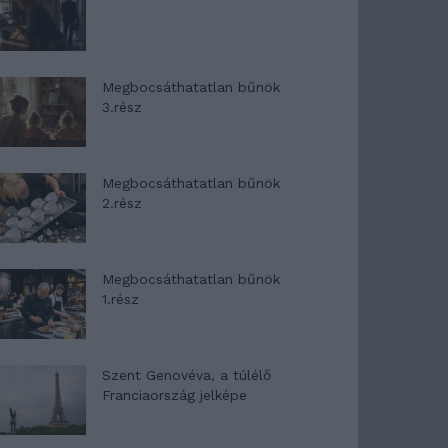
Megbocsáthatatlan bűnök
3.rész
Megbocsáthatatlan bűnök
2.rész
Megbocsáthatatlan bűnök
1.rész
Szent Genovéva, a túlélő
Franciaország jelképe