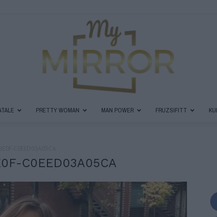
ATALE
PRETTY WOMAN
MAN POWER
FRUZSIFITT
KU
MyMirror
BE0F-C0EED03A05CA
E0F-C0EED03A05CA
Magazin