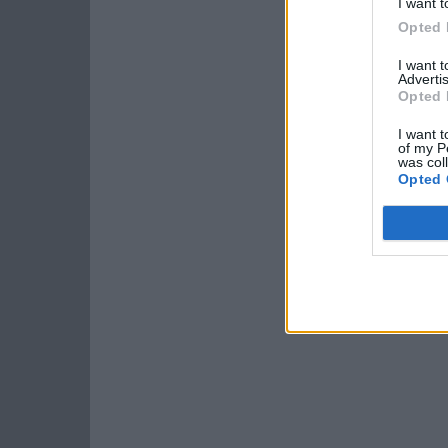
I want t
Opted 
I want 
Advertis
Opted 
I want t
of my P
was col
Opted 