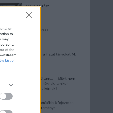
Minka 12. rész
sonal or
Minka 11. rész
ection to
ou may
 personal
out of the
T. szereti a fiatal lányokat 14.
 downstream
rész
B’s List of
Pedig szóltam… – Miért nem
hiszünk a nőknek, amikor
segítséget kérnek?
A legidegesítőbb kifejezések
laza gyűjteménye