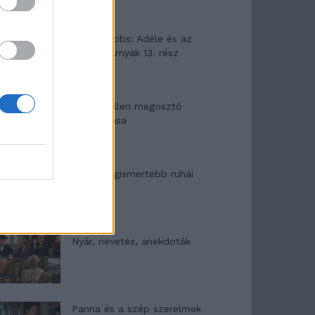
Elyna Robbs: Adéle és az
örökölt árnyak 13. rész
Woody Allen megosztó
zsenialitása
A világ legismertebb ruhái
Nyár, nevetés, anekdoták
Panna és a szép szerelmek