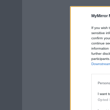
MyMirror 
If you wish 
sensitive in
confirm you
continue se
information 
further disc
participants
Downstream 
Persona
I want t
Opted 