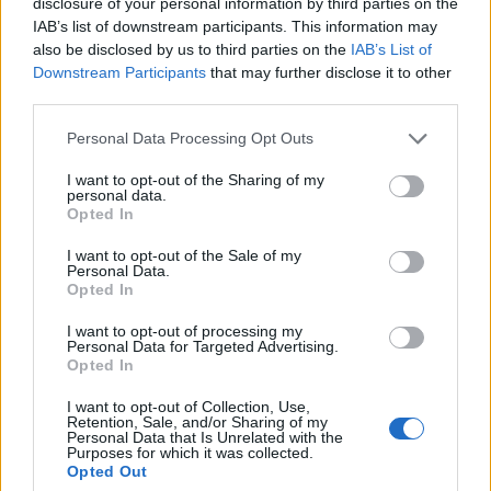
disclosure of your personal information by third parties on the
IAB’s list of downstream participants. This information may
T. szereti a fiatal lányokat 14. rész
also be disclosed by us to third parties on the
IAB’s List of
Downstream Participants
that may further disclose it to other
third parties.
Personal Data Processing Opt Outs
Pedig szóltam… – Miért nem hiszünk a
nőknek, amikor segítséget kérnek?
I want to opt-out of the Sharing of my
personal data.
Opted In
A legidegesítőbb kifejezések laza
I want to opt-out of the Sale of my
Personal Data.
gyűjteménye
Opted In
I want to opt-out of processing my
Personal Data for Targeted Advertising.
Elyna Robbs: Adéle és az örökölt árnyak
Opted In
13. rész
I want to opt-out of Collection, Use,
Retention, Sale, and/or Sharing of my
Personal Data that Is Unrelated with the
Purposes for which it was collected.
Woody Allen megosztó zsenialitása
Opted Out