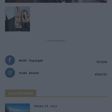
- Advertisement -
46,301
Rajongók
TETSZIK
13,262
Követő
KÖVETÉS
LEGFRISSEBB
Minka 14. rész