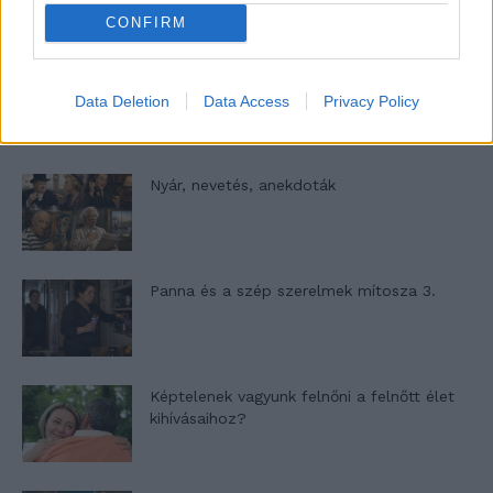
CONFIRM
A világ legismertebb ruhái
Data Deletion
Data Access
Privacy Policy
Nyár, nevetés, anekdoták
Panna és a szép szerelmek mítosza 3.
Képtelenek vagyunk felnőni a felnőtt élet
kihívásaihoz?