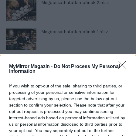
Megbocsáthatatlan bűnök 2.rész
Megbocsáthatatlan bűnök 1.rész
Szent Genovéva, a túlélő Franciaország
MyMirror Magazin -
Do Not Process My Personal
jelképe
Information
If you wish to opt-out of the sale, sharing to third parties, or
Minka 12. rész
processing of your personal or sensitive information for
targeted advertising by us, please use the below opt-out
section to confirm your selection. Please note that after your
opt-out request is processed you may continue seeing
interest-based ads based on personal information utilized by
Minka 11. rész
us or personal information disclosed to third parties prior to
your opt-out. You may separately opt-out of the further