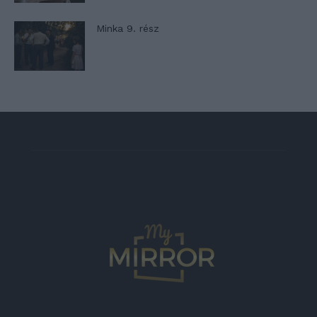
Minka 9. rész