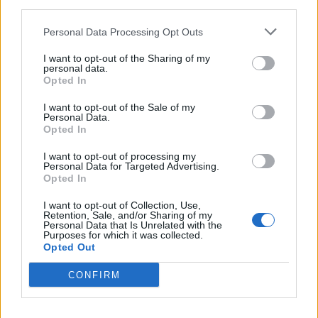
third parties.
Personal Data Processing Opt Outs
Minka 9. rész
I want to opt-out of the Sharing of my
personal data.
Opted In
I want to opt-out of the Sale of my
Personal Data.
Máltai kaland 7.
Opted In
I want to opt-out of processing my
Personal Data for Targeted Advertising.
Opted In
10 tanács, ha jobban akarod érezni magad
a hétköznapokban
I want to opt-out of Collection, Use,
Retention, Sale, and/or Sharing of my
Personal Data that Is Unrelated with the
Purposes for which it was collected.
Opted Out
Egy ház, amely a tengerre és a fényre
nyílik – Villa...
CONFIRM