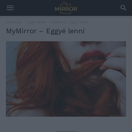
Kezdőlap
Eggyé lenni
MyMirror - Eggyé lenni
MyMirror – Eggyé lenni
- Advertisement -