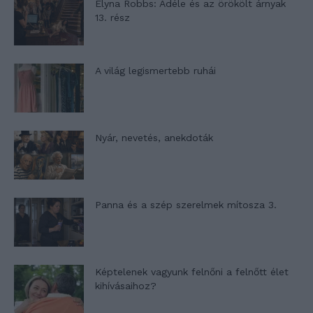
Elyna Robbs: Adéle és az örökölt árnyak
13. rész
A világ legismertebb ruhái
Nyár, nevetés, anekdoták
Panna és a szép szerelmek mítosza 3.
Képtelenek vagyunk felnőni a felnőtt élet
kihívásaihoz?