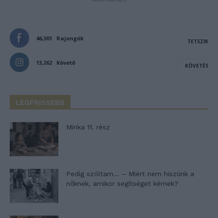
46,301
Rajongók
TETSZIK
13,262
Követő
KÖVETÉS
LEGFRISSEBB
Minka 11. rész
Pedig szóltam… – Miért nem hiszünk a
nőknek, amikor segítséget kérnek?