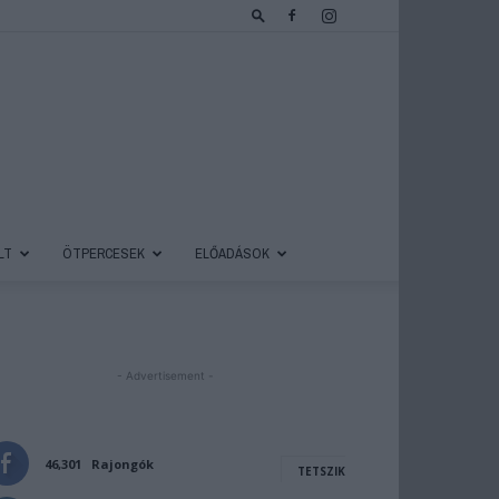
LT
ÖTPERCESEK
ELŐADÁSOK
- Advertisement -
46,301
Rajongók
TETSZIK