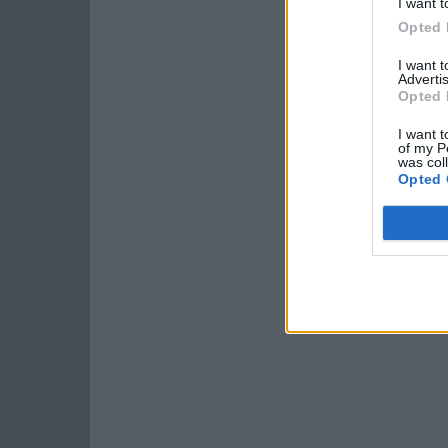
I want t
Opted 
I want 
Advertis
Opted 
I want t
of my P
was col
Opted 