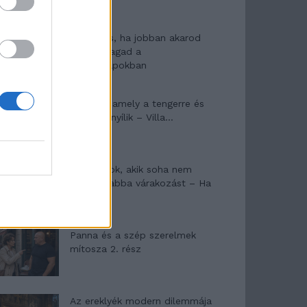
10 tanács, ha jobban akarod
érezni magad a
hétköznapokban
Egy ház, amely a tengerre és
a fényre nyílik – Villa...
A családok, akik soha nem
hagyták abba várakozást – Ha
egy...
Panna és a szép szerelmek
mítosza 2. rész
Az ereklyék modern dilemmája