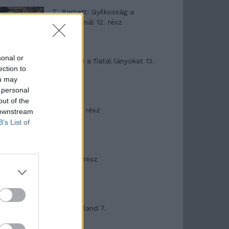
T. Barnett: Gyilkosság a
Garda-tónál 12. rész
sonal or
T. szereti a fiatal lányokat 13.
ection to
rész
ou may
 personal
out of the
Minka 10. rész
 downstream
B’s List of
Minka 9. rész
Máltai kaland 7.