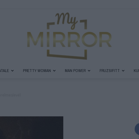
ATALE
PRETTY WOMAN
MAN POWER
FRUZSIFITT
KU
MyMirror
erelmeslevél
Magazin