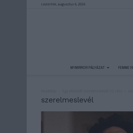
csütörtök, augusztus 6, 2026
MYMIRROR PÁLYÁZAT
FEMME F
Kezdőlap
Egy eltévedt szerelmeslevél 10. rész
sz
szerelmeslevél