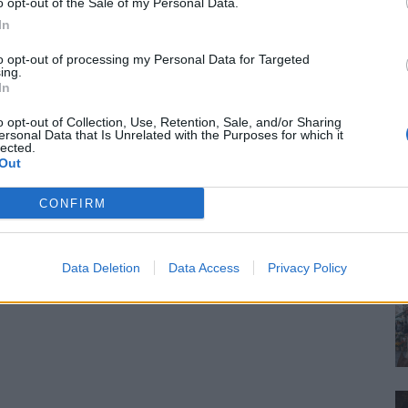
o opt-out of the Sale of my Personal Data.
In
to opt-out of processing my Personal Data for Targeted
ing.
In
o opt-out of Collection, Use, Retention, Sale, and/or Sharing
ersonal Data that Is Unrelated with the Purposes for which it
lected.
Out
CONFIRM
Data Deletion
Data Access
Privacy Policy