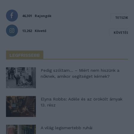
46,301
Rajongók
TETSZIK
13,262
Követő
KÖVETÉS
LEGFRISSEBB
Pedig szóltam… – Miért nem hiszünk a
nőknek, amikor segítséget kérnek?
Elyna Robbs: Adéle és az örökölt árnyak
13. rész
A világ legismertebb ruhái