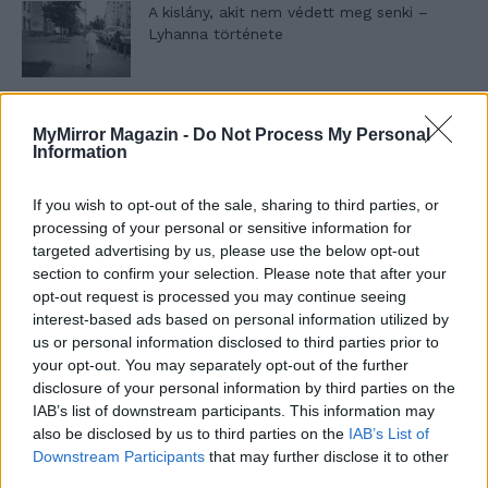
A kislány, akit nem védett meg senki –
Lyhanna története
T. Barnett: Gyilkosság a Garda-tónál 12.
MyMirror Magazin -
Do Not Process My Personal
rész
Information
If you wish to opt-out of the sale, sharing to third parties, or
T. szereti a fiatal lányokat 13. rész
processing of your personal or sensitive information for
targeted advertising by us, please use the below opt-out
section to confirm your selection. Please note that after your
opt-out request is processed you may continue seeing
interest-based ads based on personal information utilized by
Minka 10. rész
us or personal information disclosed to third parties prior to
your opt-out. You may separately opt-out of the further
disclosure of your personal information by third parties on the
IAB’s list of downstream participants. This information may
Minka 9. rész
also be disclosed by us to third parties on the
IAB’s List of
Downstream Participants
that may further disclose it to other
third parties.