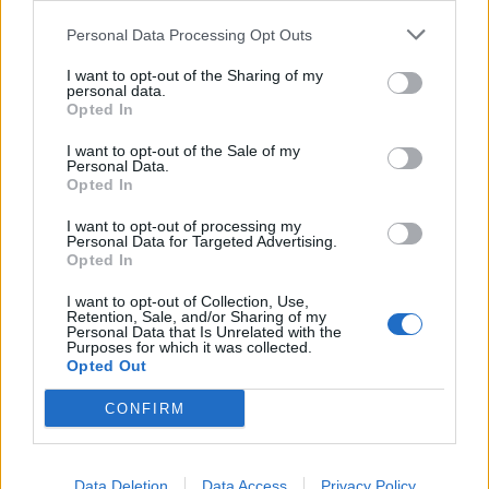
Personal Data Processing Opt Outs
Máltai kaland 7.
I want to opt-out of the Sharing of my
personal data.
Opted In
I want to opt-out of the Sale of my
10 tanács, ha jobban akarod érezni magad
Personal Data.
a hétköznapokban
Opted In
I want to opt-out of processing my
Personal Data for Targeted Advertising.
Egy ház, amely a tengerre és a fényre
Opted In
nyílik – Villa...
I want to opt-out of Collection, Use,
Retention, Sale, and/or Sharing of my
Personal Data that Is Unrelated with the
Purposes for which it was collected.
A családok, akik soha nem hagyták abba
Opted Out
várakozást – Ha egy...
CONFIRM
Panna és a szép szerelmek mítosza 2.
Data Deletion
Data Access
Privacy Policy
rész