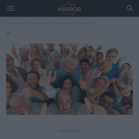
Kezdőlap
Egyszer volt, hol nem volt…az iskola
-
–
- Advertisement -