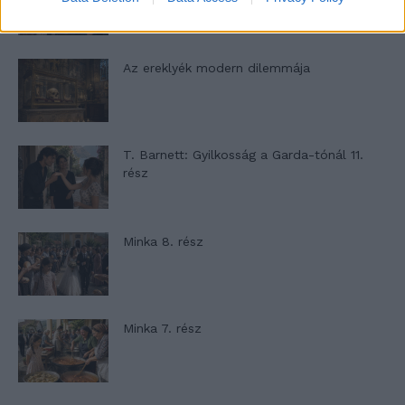
Az ereklyék modern dilemmája
T. Barnett: Gyilkosság a Garda-tónál 11.
rész
Minka 8. rész
Minka 7. rész