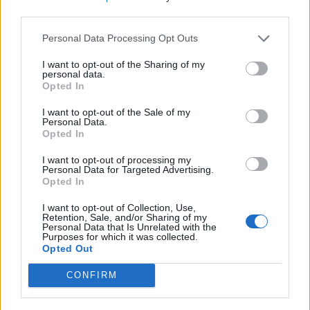
nőknek, amikor segítséget kérnek?
third parties.
Personal Data Processing Opt Outs
A legidegesítőbb kifejezések laza
I want to opt-out of the Sharing of my
personal data.
gyűjteménye
Opted In
I want to opt-out of the Sale of my
Personal Data.
Elyna Robbs: Adéle és az örökölt árnyak
Opted In
13. rész
I want to opt-out of processing my
Personal Data for Targeted Advertising.
Opted In
Woody Allen megosztó zsenialitása
I want to opt-out of Collection, Use,
Retention, Sale, and/or Sharing of my
Personal Data that Is Unrelated with the
Purposes for which it was collected.
Opted Out
A világ legismertebb ruhái
CONFIRM