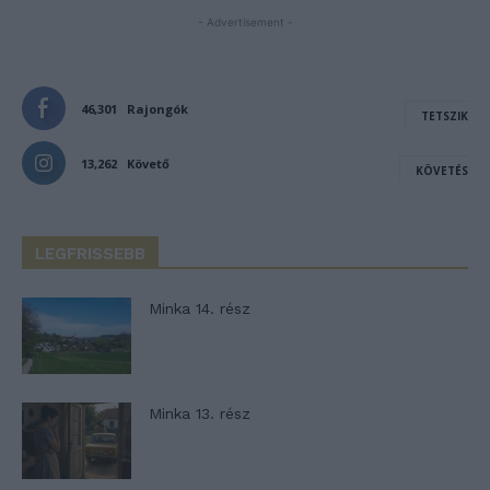
- Advertisement -
46,301
Rajongók
TETSZIK
13,262
Követő
KÖVETÉS
LEGFRISSEBB
Minka 14. rész
Minka 13. rész