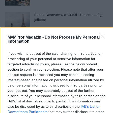
Szent Genovéva, a túlélő Franciaország
jelképe
MyMirror Magazin -
Do Not Process My Personal
Minka 12. rész
Information
If you wish to opt-out of the sale, sharing to third parties, or
processing of your personal or sensitive information for
Minka 11. rész
targeted advertising by us, please use the below opt-out
section to confirm your selection. Please note that after your
opt-out request is processed you may continue seeing
interest-based ads based on personal information utilized by
us or personal information disclosed to third parties prior to
T. szereti a fiatal lányokat 14. rész
your opt-out. You may separately opt-out of the further
disclosure of your personal information by third parties on the
IAB’s list of downstream participants. This information may
also be disclosed by us to third parties on the
IAB’s List of
Pedig szóltam… – Miért nem hiszünk a
Downstream Participants
that may further disclose it to other