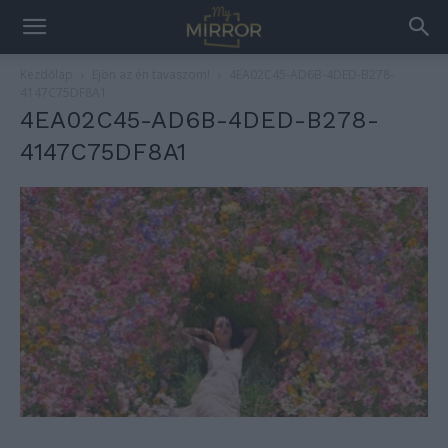
Kezdőlap
Ejön az én tavaszom!
4EA02C45-AD6B-4DED-B278-
4147C75DF8A1
4EA02C45-AD6B-4DED-B278-
4147C75DF8A1