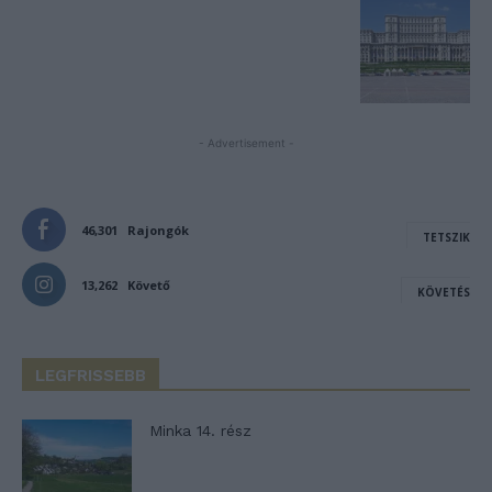
- Advertisement -
46,301
Rajongók
TETSZIK
13,262
Követő
KÖVETÉS
LEGFRISSEBB
Minka 14. rész