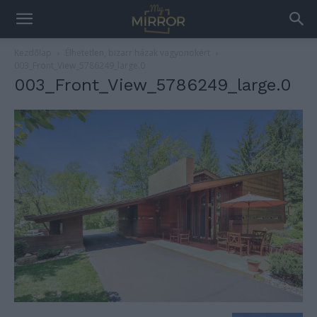
Kezdőlap
Élhetetlen, bizarr házak vagyonokért
003_Front_View_5786249_large.0
003_Front_View_5786249_large.0