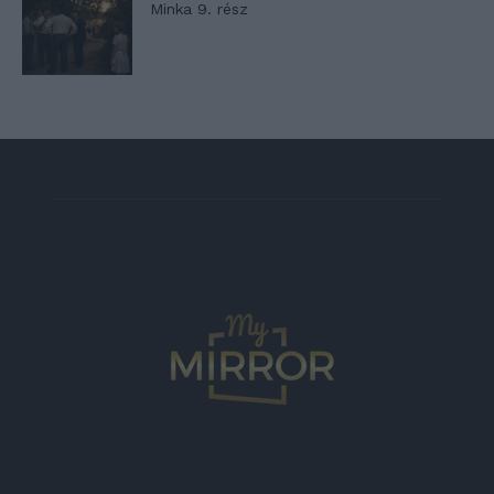
Minka 9. rész