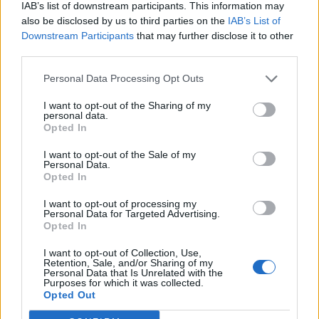
IAB’s list of downstream participants. This information may
T. szereti a fiatal lányokat 14. rész
also be disclosed by us to third parties on the
IAB’s List of
Downstream Participants
that may further disclose it to other
third parties.
Pedig szóltam… – Miért nem hiszünk a
Personal Data Processing Opt Outs
nőknek, amikor segítséget kérnek?
I want to opt-out of the Sharing of my
personal data.
Opted In
A legidegesítőbb kifejezések laza
I want to opt-out of the Sale of my
gyűjteménye
Personal Data.
Opted In
I want to opt-out of processing my
Elyna Robbs: Adéle és az örökölt árnyak
Personal Data for Targeted Advertising.
13. rész
Opted In
I want to opt-out of Collection, Use,
Retention, Sale, and/or Sharing of my
Personal Data that Is Unrelated with the
Woody Allen megosztó zsenialitása
Purposes for which it was collected.
Opted Out