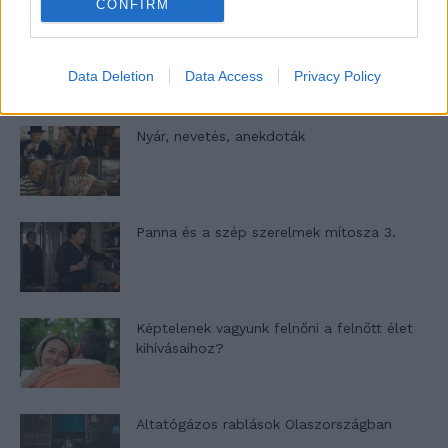
CONFIRM
A világ legismertebb ruhái
Data Deletion
Data Access
Privacy Policy
Nyár, nevetés, anekdoták
Panna és a szép szerelmek mítosza 3.
Képtelenek vagyunk felnőni a felnőtt élet
kihívásaihoz?
Altatógázos rablások Olaszországban