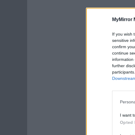
MyMirror 
If you wish 
sensitive in
confirm you
continue se
information 
further disc
participants
Downstream 
Persona
I want t
Opted 