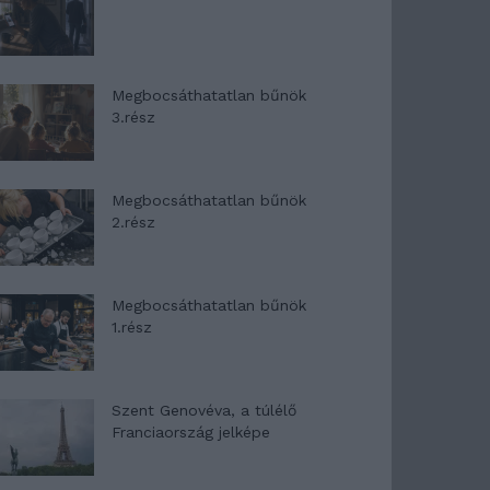
Megbocsáthatatlan bűnök
3.rész
Megbocsáthatatlan bűnök
2.rész
Megbocsáthatatlan bűnök
1.rész
Szent Genovéva, a túlélő
Franciaország jelképe