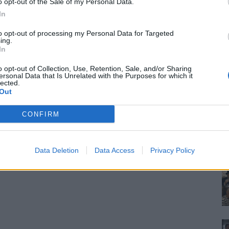
o opt-out of the Sale of my Personal Data.
In
to opt-out of processing my Personal Data for Targeted
ing.
In
o opt-out of Collection, Use, Retention, Sale, and/or Sharing
ersonal Data that Is Unrelated with the Purposes for which it
lected.
Out
CONFIRM
Data Deletion
Data Access
Privacy Policy