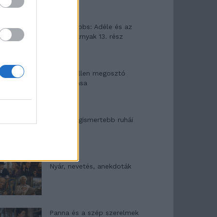
Elyna Robbs: Adéle és az
örökölt árnyak 13. rész
Woody Allen megosztó
zsenialitása
A világ legismertebb ruhái
Nyár, nevetés, anekdoták
Panna és a szép szerelmek