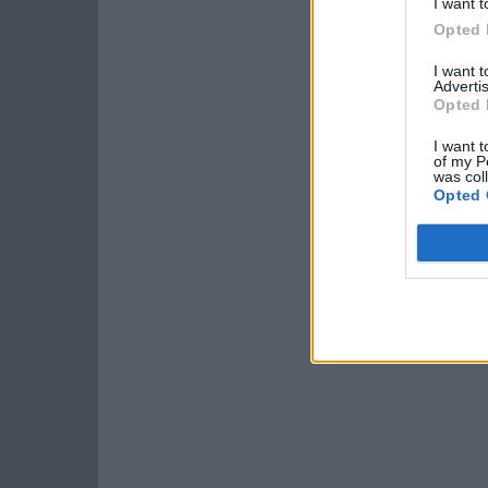
I want t
Opted 
I want 
Advertis
Opted 
I want t
of my P
was col
Opted 