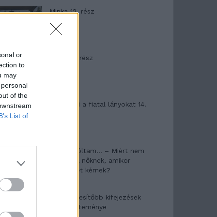
Minka 12. rész
sonal or
Minka 11. rész
ection to
ou may
 personal
out of the
T. szereti a fiatal lányokat 14.
 downstream
rész
B’s List of
Pedig szóltam… – Miért nem
hiszünk a nőknek, amikor
segítséget kérnek?
A legidegesítőbb kifejezések
laza gyűjteménye