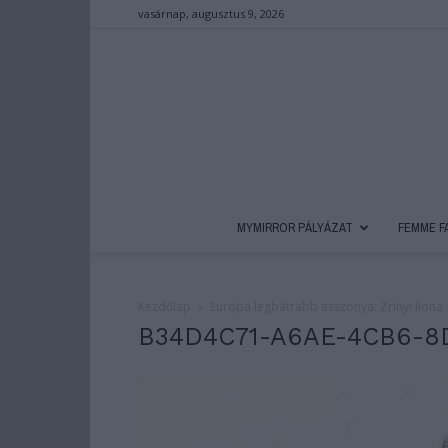
vasárnap, augusztus 9, 2026
MYMIRROR PÁLYÁZAT
FEMME F
Kezdőlap
Európa legbátrabb asszonya: Zrínyi Ilona
B34D4C71-A6AE-4CB6-8