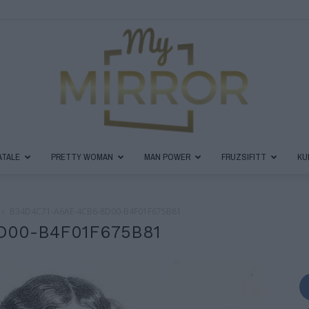
ATALE
PRETTY WOMAN
MAN POWER
FRUZSIFITT
KU
MyMirror
B34D4C71-A6AE-4CB6-8D00-B4F01F675B81
D00-B4F01F675B81
Magazin