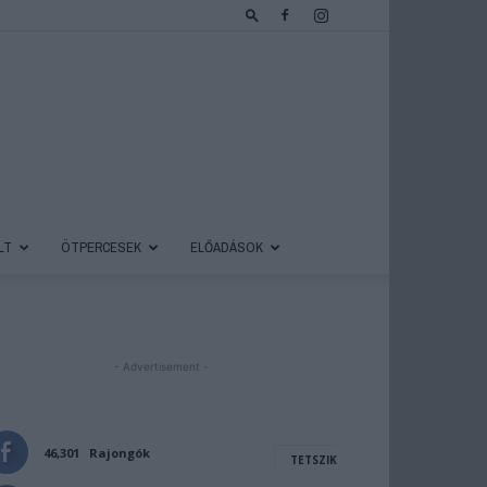
LT
ÖTPERCESEK
ELŐADÁSOK
- Advertisement -
46,301
Rajongók
TETSZIK