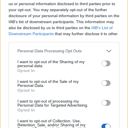
us or personal information disclosed to third parties prior to
your opt-out. You may separately opt-out of the further
Minka 11. rész
disclosure of your personal information by third parties on the
IAB’s list of downstream participants. This information may
also be disclosed by us to third parties on the
IAB’s List of
Downstream Participants
that may further disclose it to other
third parties.
T. szereti a fiatal lányokat 14. rész
Personal Data Processing Opt Outs
I want to opt-out of the Sharing of my
personal data.
Pedig szóltam… – Miért nem hiszünk a
Opted In
nőknek, amikor segítséget kérnek?
I want to opt-out of the Sale of my
Personal Data.
Opted In
A legidegesítőbb kifejezések laza
I want to opt-out of processing my
gyűjteménye
Personal Data for Targeted Advertising.
Opted In
I want to opt-out of Collection, Use,
Elyna Robbs: Adéle és az örökölt árnyak
Retention, Sale, and/or Sharing of my