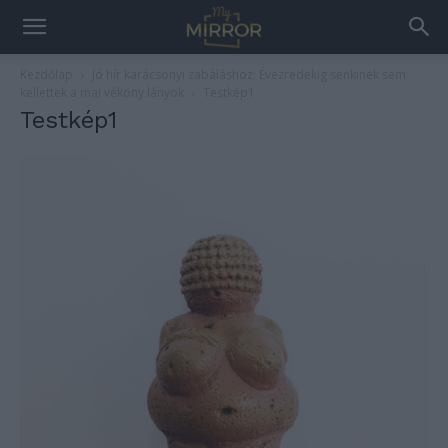
Kezdőlap
Jó hír karácsonyi zabáláshoz: Évezredekig senkinek sem
kellettek a mai vékony lányok
Testkép1
Testkép1