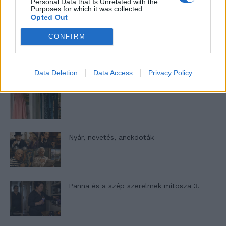
Personal Data that Is Unrelated with the
13. rész
Purposes for which it was collected.
Opted Out
CONFIRM
Woody Allen megosztó zsenialitása
Data Deletion
Data Access
Privacy Policy
A világ legismertebb ruhái
Nyár, nevetés, anekdoták
Panna és a szép szerelmek mítosza 3.