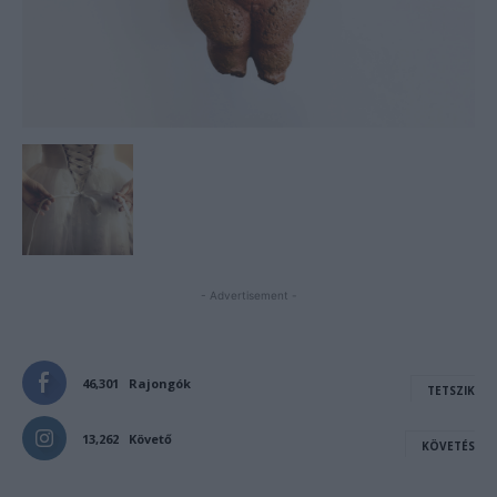
- Advertisement -
46,301
Rajongók
TETSZIK
13,262
Követő
KÖVETÉS