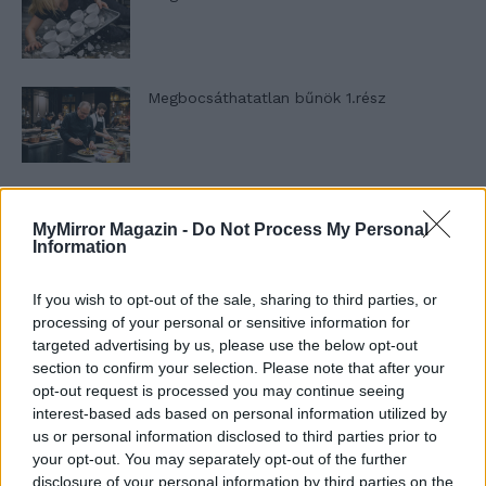
Megbocsáthatatlan bűnök 1.rész
Szent Genovéva, a túlélő Franciaország
jelképe
MyMirror Magazin -
Do Not Process My Personal
Information
If you wish to opt-out of the sale, sharing to third parties, or
Minka 12. rész
processing of your personal or sensitive information for
targeted advertising by us, please use the below opt-out
section to confirm your selection. Please note that after your
opt-out request is processed you may continue seeing
Minka 11. rész
interest-based ads based on personal information utilized by
us or personal information disclosed to third parties prior to
your opt-out. You may separately opt-out of the further
disclosure of your personal information by third parties on the