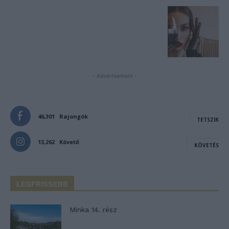
- Advertisement -
46,301
Rajongók
TETSZIK
13,262
Követő
KÖVETÉS
LEGFRISSEBB
Minka 14. rész