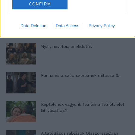
CONFIRM
A világ legismertebb ruhái
Data Deletion
Data Access
Privacy Policy
Nyár, nevetés, anekdoták
Panna és a szép szerelmek mítosza 3.
Képtelenek vagyunk felnőni a felnőtt élet
kihívásaihoz?
Altatógázos rablások Olaszországban