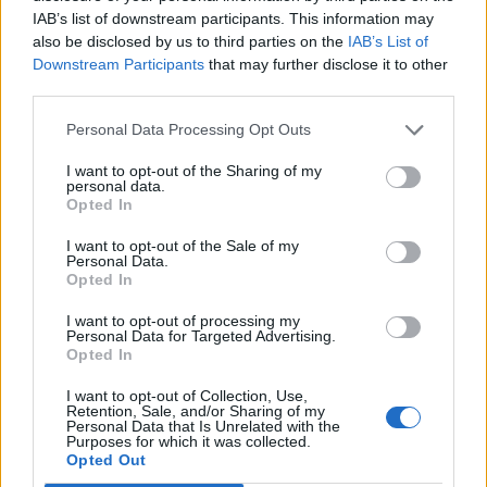
IAB’s list of downstream participants. This information may
T. szereti a fiatal lányokat 14. rész
also be disclosed by us to third parties on the
IAB’s List of
Downstream Participants
that may further disclose it to other
third parties.
Personal Data Processing Opt Outs
Pedig szóltam… – Miért nem hiszünk a
nőknek, amikor segítséget kérnek?
I want to opt-out of the Sharing of my
personal data.
Opted In
A legidegesítőbb kifejezések laza
I want to opt-out of the Sale of my
gyűjteménye
Personal Data.
Opted In
I want to opt-out of processing my
Personal Data for Targeted Advertising.
Elyna Robbs: Adéle és az örökölt árnyak
Opted In
13. rész
I want to opt-out of Collection, Use,
Retention, Sale, and/or Sharing of my
Personal Data that Is Unrelated with the
Purposes for which it was collected.
Woody Allen megosztó zsenialitása
Opted Out