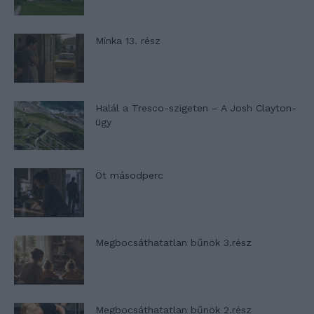
Minka 13. rész
Halál a Tresco-szigeten – A Josh Clayton-
ügy
Öt másodperc
Megbocsáthatatlan bűnök 3.rész
Megbocsáthatatlan bűnök 2.rész