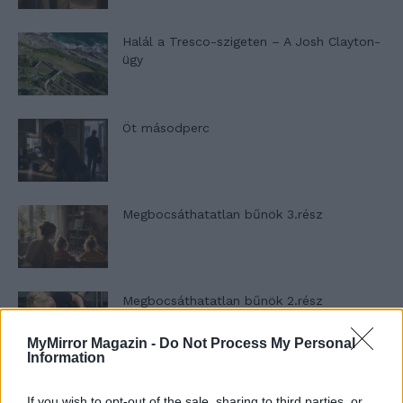
Halál a Tresco-szigeten – A Josh Clayton-
ügy
Öt másodperc
Megbocsáthatatlan bűnök 3.rész
Megbocsáthatatlan bűnök 2.rész
MyMirror Magazin -
Do Not Process My Personal
Information
Megbocsáthatatlan bűnök 1.rész
If you wish to opt-out of the sale, sharing to third parties, or