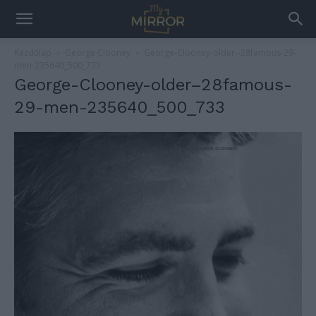
Kezdőlap
George Clooney
George-Clooney-older--28famous-29-
men-235640_500_733
George-Clooney-older–28famous-
29-men-235640_500_733