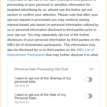
processing of your personal or sensitive information for
targeted advertising by us, please use the below opt-out
section to confirm your selection. Please note that after your
Szent Genovéva, a túlélő Franciaország
opt-out request is processed you may continue seeing
jelképe
interest-based ads based on personal information utilized by
us or personal information disclosed to third parties prior to
your opt-out. You may separately opt-out of the further
disclosure of your personal information by third parties on the
Minka 12. rész
IAB’s list of downstream participants. This information may
also be disclosed by us to third parties on the
IAB’s List of
Downstream Participants
that may further disclose it to other
third parties.
Minka 11. rész
Personal Data Processing Opt Outs
I want to opt-out of the Sharing of my
personal data.
Opted In
T. szereti a fiatal lányokat 14. rész
I want to opt-out of the Sale of my
Personal Data.
Opted In