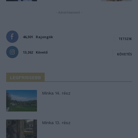
- Advertisement -
46,301
Rajongók
TETSZIK
13,262
Követő
KÖVETÉS
LEGFRISSEBB
Minka 14. rész
Minka 13. rész