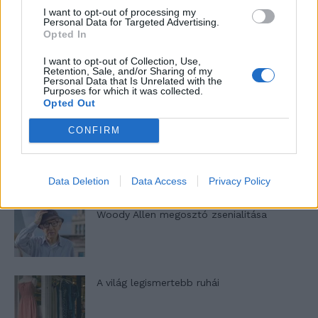
Pedig szóltam… – Miért nem hiszünk a
I want to opt-out of processing my
Personal Data for Targeted Advertising.
nőknek, amikor segítséget kérnek?
Opted In
I want to opt-out of Collection, Use,
Retention, Sale, and/or Sharing of my
A legidegesítőbb kifejezések laza
Personal Data that Is Unrelated with the
Purposes for which it was collected.
gyűjteménye
Opted Out
CONFIRM
Elyna Robbs: Adéle és az örökölt árnyak
13. rész
Data Deletion
Data Access
Privacy Policy
Woody Allen megosztó zsenialitása
A világ legismertebb ruhái