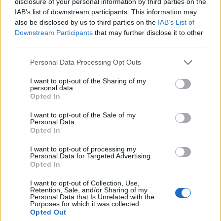
disclosure of your personal information by third parties on the
IAB’s list of downstream participants. This information may
T. szereti a fiatal lányokat 14. rész
also be disclosed by us to third parties on the
IAB’s List of
Downstream Participants
that may further disclose it to other
third parties.
Personal Data Processing Opt Outs
Pedig szóltam… – Miért nem hiszünk a
nőknek, amikor segítséget kérnek?
I want to opt-out of the Sharing of my
personal data.
Opted In
A legidegesítőbb kifejezések laza
I want to opt-out of the Sale of my
Personal Data.
gyűjteménye
Opted In
I want to opt-out of processing my
Personal Data for Targeted Advertising.
Elyna Robbs: Adéle és az örökölt árnyak
Opted In
13. rész
I want to opt-out of Collection, Use,
Retention, Sale, and/or Sharing of my
Personal Data that Is Unrelated with the
Purposes for which it was collected.
Woody Allen megosztó zsenialitása
Opted Out