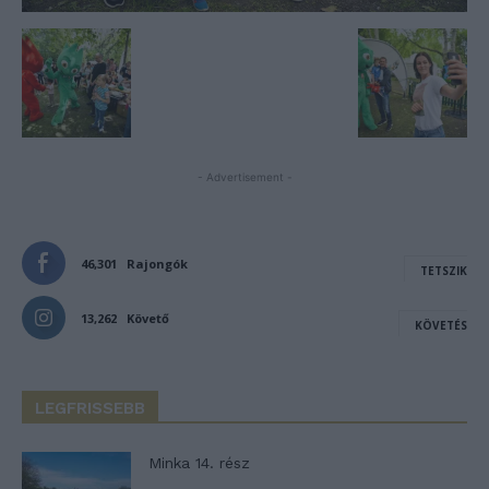
- Advertisement -
46,301
Rajongók
TETSZIK
13,262
Követő
KÖVETÉS
LEGFRISSEBB
Minka 14. rész