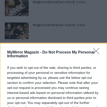
Megbocsáthatatlan bűnök 2.rész
Megbocsáthatatlan bűnök 1.rész
Szent Genovéva, a túlélő Franciaország
MyMirror Magazin -
Do Not Process My Personal
jelképe
Information
If you wish to opt-out of the sale, sharing to third parties, or
Minka 12. rész
processing of your personal or sensitive information for
targeted advertising by us, please use the below opt-out
section to confirm your selection. Please note that after your
opt-out request is processed you may continue seeing
interest-based ads based on personal information utilized by
Minka 11. rész
us or personal information disclosed to third parties prior to
your opt-out. You may separately opt-out of the further