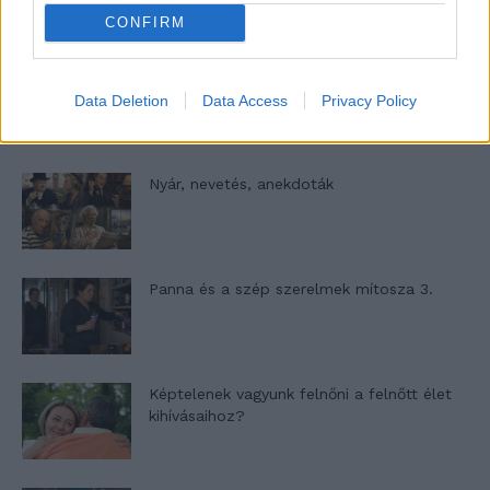
CONFIRM
A világ legismertebb ruhái
Data Deletion
Data Access
Privacy Policy
Nyár, nevetés, anekdoták
Panna és a szép szerelmek mítosza 3.
Képtelenek vagyunk felnőni a felnőtt élet
kihívásaihoz?