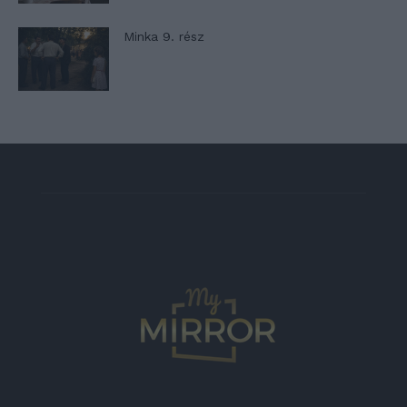
Minka 9. rész