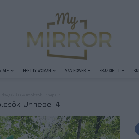
ATALE
PRETTY WOMAN
MAN POWER
FRUZSIFITT
KU
MyMirror
Zöldségek és Gyümölcsök Ünnepe_4
ölcsök Ünnepe_4
Magazin