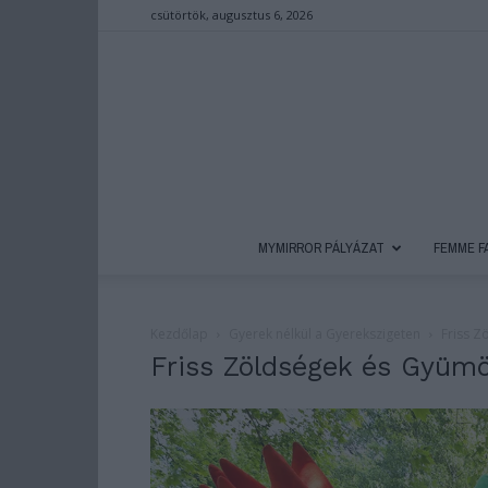
csütörtök, augusztus 6, 2026
MYMIRROR PÁLYÁZAT
FEMME F
Kezdőlap
Gyerek nélkül a Gyerekszigeten
Friss 
Friss Zöldségek és Gyüm