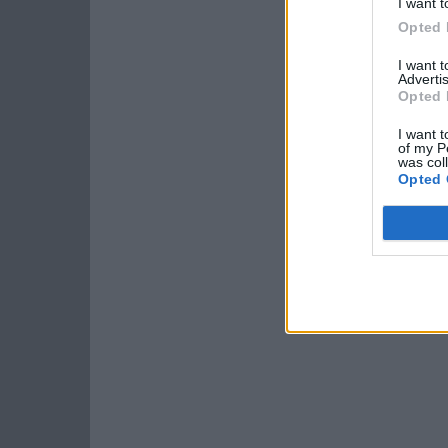
I want t
Opted 
I want 
Advertis
Opted 
I want t
of my P
was col
Opted 