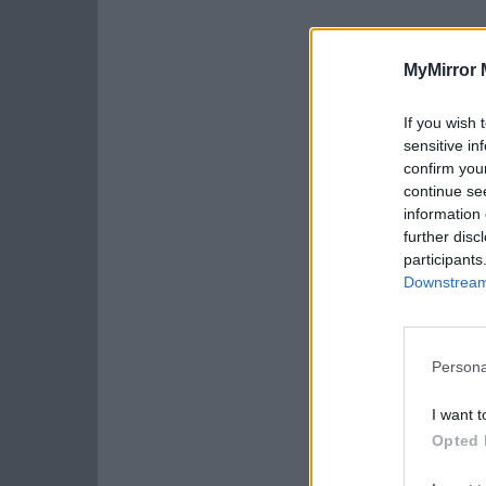
MyMirror 
If you wish 
sensitive in
confirm you
continue se
information 
further disc
participants
Downstream 
Persona
I want t
Opted 