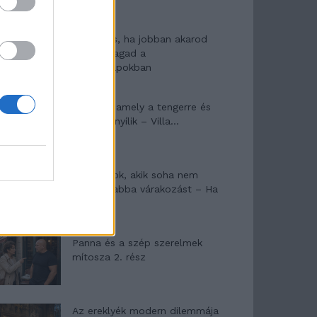
10 tanács, ha jobban akarod
érezni magad a
hétköznapokban
Egy ház, amely a tengerre és
a fényre nyílik – Villa...
A családok, akik soha nem
hagyták abba várakozást – Ha
egy...
Panna és a szép szerelmek
mítosza 2. rész
Az ereklyék modern dilemmája