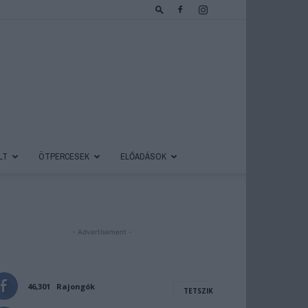
LT
ÖTPERCESEK
ELŐADÁSOK
- Advertisement -
46,301
Rajongók
TETSZIK