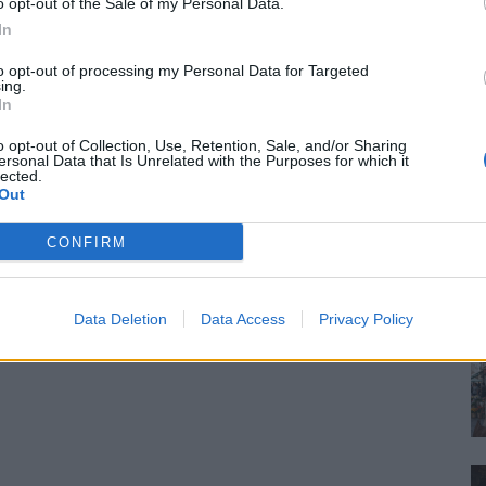
o opt-out of the Sale of my Personal Data.
In
to opt-out of processing my Personal Data for Targeted
ing.
In
o opt-out of Collection, Use, Retention, Sale, and/or Sharing
ersonal Data that Is Unrelated with the Purposes for which it
lected.
Out
CONFIRM
Data Deletion
Data Access
Privacy Policy