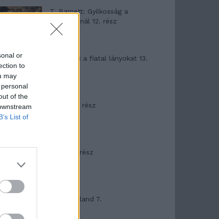
T. Barnett: Gyilkosság a
Garda-tónál 12. rész
sonal or
T. szereti a fiatal lányokat 13.
ection to
rész
ou may
 personal
out of the
Minka 10. rész
 downstream
B’s List of
Minka 9. rész
Máltai kaland 7.