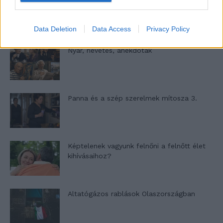
A világ legismertebb ruhái
Data Deletion
Data Access
Privacy Policy
Nyár, nevetés, anekdoták
Panna és a szép szerelmek mítosza 3.
Képtelenek vagyunk felnőni a felnőtt élet
kihívásaihoz?
Altatógázos rablások Olaszországban