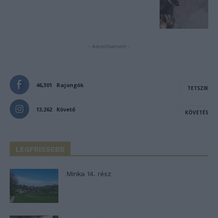
- Advertisement -
46,301
Rajongók
TETSZIK
13,262
Követő
KÖVETÉS
LEGFRISSEBB
Minka 14. rész