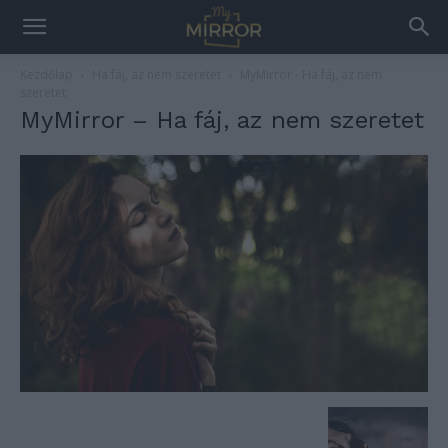
Kezdőlap
Ha fáj, az nem szeretet
MyMirror - Ha fáj, az nem
szeretet
MyMirror – Ha fáj, az nem szeretet