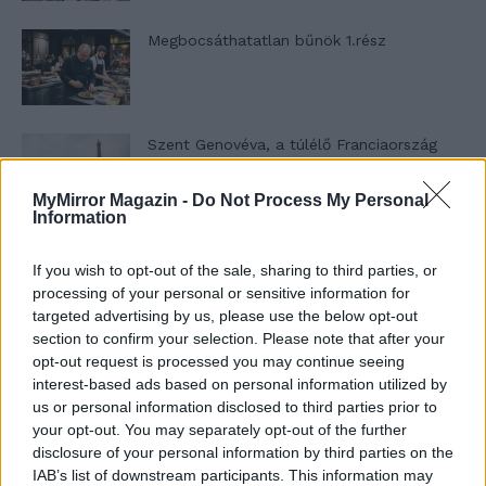
Megbocsáthatatlan bűnök 1.rész
Szent Genovéva, a túlélő Franciaország
jelképe
MyMirror Magazin -
Do Not Process My Personal
Information
Minka 12. rész
If you wish to opt-out of the sale, sharing to third parties, or
processing of your personal or sensitive information for
targeted advertising by us, please use the below opt-out
section to confirm your selection. Please note that after your
Minka 11. rész
opt-out request is processed you may continue seeing
interest-based ads based on personal information utilized by
us or personal information disclosed to third parties prior to
your opt-out. You may separately opt-out of the further
disclosure of your personal information by third parties on the
T. szereti a fiatal lányokat 14. rész
IAB’s list of downstream participants. This information may