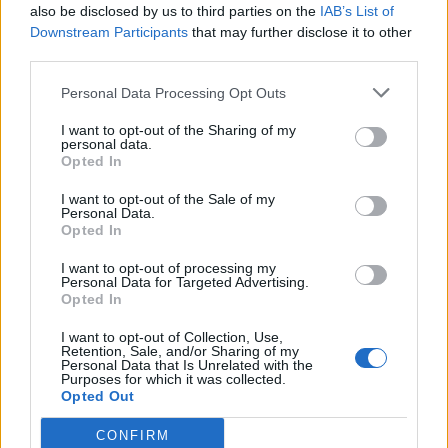
also be disclosed by us to third parties on the
IAB’s List of
Downstream Participants
that may further disclose it to other
third parties.
Pedig szóltam… – Miért nem hiszünk a
nőknek, amikor segítséget kérnek?
Personal Data Processing Opt Outs
I want to opt-out of the Sharing of my
personal data.
Opted In
A legidegesítőbb kifejezések laza
gyűjteménye
I want to opt-out of the Sale of my
Personal Data.
Opted In
Elyna Robbs: Adéle és az örökölt árnyak
I want to opt-out of processing my
13. rész
Personal Data for Targeted Advertising.
Opted In
I want to opt-out of Collection, Use,
Retention, Sale, and/or Sharing of my
Woody Allen megosztó zsenialitása
Personal Data that Is Unrelated with the
Purposes for which it was collected.
Opted Out
CONFIRM