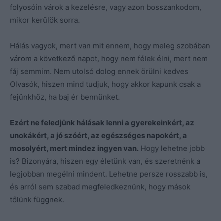
folyosóin várok a kezelésre, vagy azon bosszankodom,
mikor kerülök sorra.
Hálás vagyok, mert van mit ennem, hogy meleg szobában
várom a következő napot, hogy nem félek élni, mert nem
fáj semmim. Nem utolsó dolog ennek örülni kedves
Olvasók, hiszen mind tudjuk, hogy akkor kapunk csak a
fejünkhöz, ha baj ér bennünket.
Ezért ne feledjünk hálásak lenni a gyerekeinkért, az
unokákért, a jó szóért, az egészséges napokért, a
mosolyért, mert mindez ingyen van.
Hogy lehetne jobb
is? Bizonyára, hiszen egy életünk van, és szeretnénk a
legjobban megélni mindent. Lehetne persze rosszabb is,
és arról sem szabad megfeledkeznünk, hogy mások
tőlünk függnek.