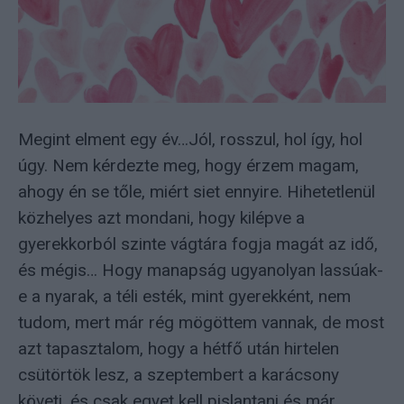
Megint elment egy év…Jól, rosszul, hol így, hol
úgy. Nem kérdezte meg, hogy érzem magam,
ahogy én se tőle, miért siet ennyire. Hihetetlenül
közhelyes azt mondani, hogy kilépve a
gyerekkorból szinte vágtára fogja magát az idő,
és mégis… Hogy manapság ugyanolyan lassúak-
e a nyarak, a téli esték, mint gyerekként, nem
tudom, mert már rég mögöttem vannak, de most
azt tapasztalom, hogy a hétfő után hirtelen
csütörtök lesz, a szeptembert a karácsony
követi, és csak egyet kell pislantani és már