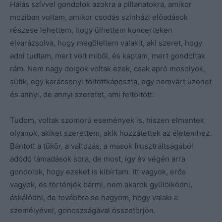
Hálás szívvel gondolok azokra a pillanatokra, amikor
moziban voltam, amikor csodás színházi előadások
részese lehettem, hogy ülhettem koncerteken
elvarázsolva, hogy megöleltem valakit, aki szeret, hogy
adni tudtam, mert volt miből, és kaptam, mert gondoltak
rám. Nem nagy dolgok voltak ezek, csak apró mosolyok,
sütik, egy karácsonyi töltöttkáposzta, egy nemvárt üzenet
és annyi, de annyi szeretet, ami feltöltött.
Tudom, voltak szomorú események is, hiszen elmentek
olyanok, akiket szerettem, akik hozzátettek az életemhez.
Bántott a tükör, a változás, a mások frusztráltságából
adódó támadások sora, de most, így év végén arra
gondolok, hogy ezeket is kibírtam. Itt vagyok, erős
vagyok, és történjék bármi, nem akarok gyűlölködni,
áskálódni, de továbbra se hagyom, hogy valaki a
személyével, gonoszságával összetörjön.