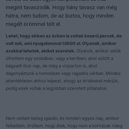
megint tavaszodik. Hogy hány tavasz van még
hátra, nem tudom, de az biztos, hogy minden
megélt örömmel tölt el.
Lehet, hogy ebben az évben is voltak keserű percek, de
volt sok, ami nyugalommal töltött el. Olyanok, amikor
azokkal lehetek, akiket szeretek.
Olyanok, amikor velük
ülhettem egy szobában, vagy a kertben, ahol sütött a
bágyadt őszi nap, de még a vízparton is, ahol
dagonyáztunk a homokban vagy ragadós sárban. Mindez
jelentéktelen ahhoz képest, ahogy az értékeket mérjük,
pedig ezek voltak a legjobban szeretett pillanatok.
Nem voltam beteg igazán, és minden egyes nap, amikor
felkeltem, örültem, hogy élek, hogy nem a kórházak rideg