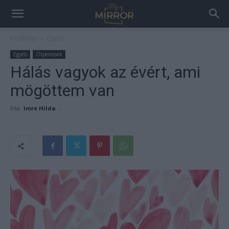
Kezdőlap
Egyéb
Egyéb
Ötpercesek
Hálás vagyok az évért, ami
mögöttem van
Írta:
Imre Hilda
-