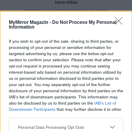
Imre Hilda
Oktatás és nevelés területén dolgozom, de minden
szabadidőmben írok. Szeretek belesni a hétköznapok függönye
MyMirror Magazin -
Do Not Process My Personal
mögé és közben keresem az embert, a nőt a jól legyártott álarcok
Information
mögött. Néha meséket is írok, de gyakrabban novellákat,
cikkeket és apró vicces történeteket.
If you wish to opt-out of the sale, sharing to third parties, or
processing of your personal or sensitive information for
targeted advertising by us, please use the below opt-out
section to confirm your selection. Please note that after your
KAPCSOLÓDÓ CIKKEK
TÖBB A SZERZŐTŐL
opt-out request is processed you may continue seeing
interest-based ads based on personal information utilized by
Minka 14. rész
us or personal information disclosed to third parties prior to
your opt-out. You may separately opt-out of the further
disclosure of your personal information by third parties on the
IAB’s list of downstream participants. This information may
also be disclosed by us to third parties on the
IAB’s List of
Minka 13. rész
Downstream Participants
that may further disclose it to other
third parties.
Personal Data Processing Opt Outs