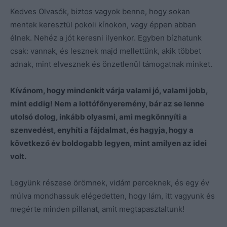
Kedves Olvasók, biztos vagyok benne, hogy sokan
mentek keresztül pokoli kínokon, vagy éppen abban
élnek. Nehéz a jót keresni ilyenkor. Egyben bízhatunk
csak: vannak, és lesznek majd mellettünk, akik többet
adnak, mint elvesznek és önzetlenül támogatnak minket.
Kívánom, hogy mindenkit várja valami jó, valami jobb,
mint eddig! Nem a lottófőnyeremény, bár az se lenne
utolsó dolog, inkább olyasmi, ami megkönnyíti a
szenvedést, enyhíti a fájdalmat, és hagyja, hogy a
következő év boldogabb legyen, mint amilyen az idei
volt.
Legyünk részese örömnek, vidám perceknek, és egy év
múlva mondhassuk elégedetten, hogy lám, itt vagyunk és
megérte minden pillanat, amit megtapasztaltunk!