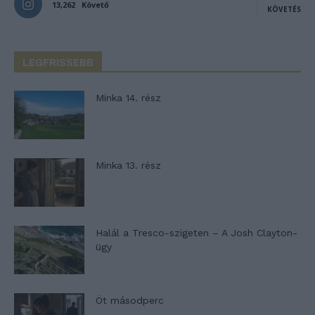
13,262
Követő
KÖVETÉS
LEGFRISSEBB
Minka 14. rész
Minka 13. rész
Halál a Tresco-szigeten – A Josh Clayton-
ügy
Öt másodperc