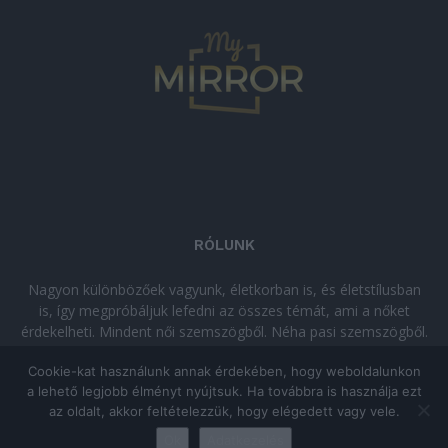
RÓLUNK
Nagyon különbözőek vagyunk, életkorban is, és életstílusban
is, így megpróbáljuk lefedni az összes témát, ami a nőket
érdekelheti. Mindent női szemszögből. Néha pasi szemszögből.
Néha komolyan, néha szórakozva. Olvass minket, ha egy kis
Cookie-kat használunk annak érdekében, hogy weboldalunkon
kikapcsolódásra vágysz!
a lehető legjobb élményt nyújtsuk. Ha továbbra is használja ezt
az oldalt, akkor feltételezzük, hogy elégedett vagy vele.
© Copyright 2026 - mymirror.hu
ADATKEZELÉSI TÁJÉKOZTATÓ
|
Ok
Adatkezelés