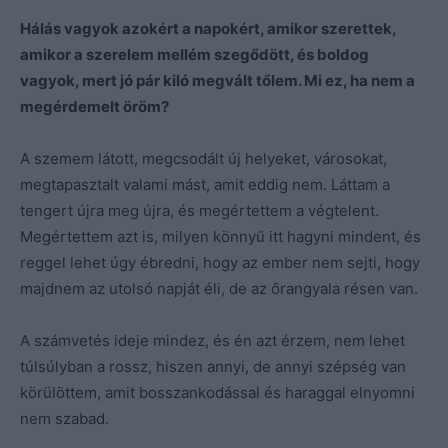
Hálás vagyok azokért a napokért, amikor szerettek,
amikor a szerelem mellém szegődött, és boldog
vagyok, mert jó pár kiló megvált tőlem. Mi ez, ha nem a
megérdemelt öröm?
A szemem látott, megcsodált új helyeket, városokat,
megtapasztalt valami mást, amit eddig nem. Láttam a
tengert újra meg újra, és megértettem a végtelent.
Megértettem azt is, milyen könnyű itt hagyni mindent, és
reggel lehet úgy ébredni, hogy az ember nem sejti, hogy
majdnem az utolsó napját éli, de az őrangyala résen van.
A számvetés ideje mindez, és én azt érzem, nem lehet
túlsúlyban a rossz, hiszen annyi, de annyi szépség van
körülöttem, amit bosszankodással és haraggal elnyomni
nem szabad.