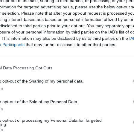
to opt-out of the sale, sharing to third parties, or processing of your per
, úgy tettem,
formation for targeted advertising by us, please use the below opt-out s
dott volna meg
r selection. Please note that after your opt-out request is processed y
aha, hát, ez
eing interest-based ads based on personal information utilized by us or
disclosed to third parties prior to your opt-out. You may separately opt-
nom magam,
losure of your personal information by third parties on the IAB’s list of
. This information may also be disclosed by us to third parties on the
IA
Participants
that may further disclose it to other third parties.
örben, még az életkedvem is elment (
még, hogy
lyeséget?
), ha azonban a szívem irányába tekintettem,
ág, nőiesség, a tűz és a kecsesség ott voltak, bent,
l Data Processing Opt Outs
 elfogadó, kedves módon kicsalogassa őket a
o opt-out of the Sharing of my personal data.
In
rsan elrepült. A rozoga, szűkös kis öltözőben aztán
o opt-out of the Sale of my Personal Data.
znapi, nyers énem… de valami mégis azt súgta:
én ide
In
to opt-out of processing my Personal Data for Targeted
ing.
In