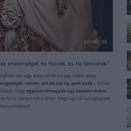
az emberiséget: ha főznék, és, ha táncolnék.”
nyilván van egy adag túlzás és egy másik adag
ngeségei, nekem, mit ád a jó ég, pont ezek…
Ennek
dolatot, hogy
egyszer elmegyek egy hastánc órára…
n fel is vettem ezt a tételt, hogy egy jót kacaghassak
kancslistámról.