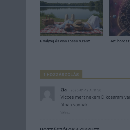
Bivalytej és vino rosso 9.rész
Heti horos
1 HOZZÁSZÓLÁS
Zia
2020-01-12 At 11:56
Vicces mert nekem D kosaram van 
útban vannak.
Válasz