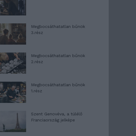
Megbocsáthatatlan bűnök
3.rész
Megbocsáthatatlan bűnök
2.rész
Megbocsáthatatlan bűnök
1.rész
Szent Genovéva, a túlélő
Franciaország jelképe