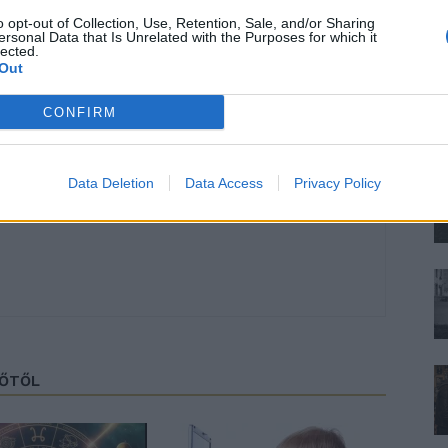
o opt-out of Collection, Use, Retention, Sale, and/or Sharing
ersonal Data that Is Unrelated with the Purposes for which it
lected.
Out
CONFIRM
Data Deletion
Data Access
Privacy Policy
és író. Szenvedélyes, kitartó és fafejű.
ZŐTŐL