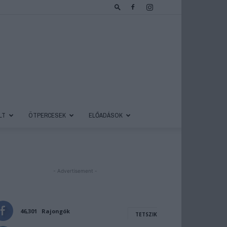
LT
ÖTPERCESEK
ELŐADÁSOK
- Advertisement -
46,301
Rajongók
TETSZIK