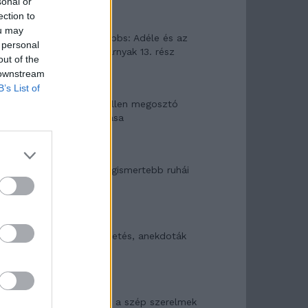
sonal or
ection to
ou may
Elyna Robbs: Adéle és az
 personal
örökölt árnyak 13. rész
out of the
 downstream
B’s List of
Woody Allen megosztó
zsenialitása
A világ legismertebb ruhái
Nyár, nevetés, anekdoták
Panna és a szép szerelmek