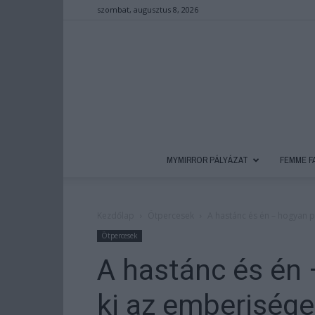
szombat, augusztus 8, 2026
MYMIRROR PÁLYÁZAT
FEMME F
Kezdőlap
Ötpercesek
A hastánc és én – hogyan p
Ötpercesek
A hastánc és én 
ki az emberisége