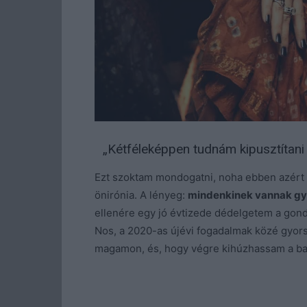
„Kétféleképpen tudnám kipusztítani 
Ezt szoktam mondogatni, noha ebben azért 
önirónia. A lényeg:
mindenkinek vannak gye
ellenére egy jó évtizede dédelgetem a gon
Nos, a 2020-as újévi fogadalmak közé gyorsa
magamon, és, hogy végre kihúzhassam a ba