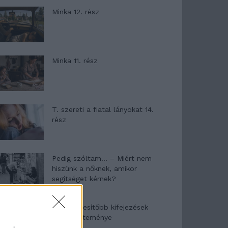
Minka 12. rész
Minka 11. rész
T. szereti a fiatal lányokat 14.
rész
Pedig szóltam… – Miért nem
hiszünk a nőknek, amikor
segítséget kérnek?
A legidegesítőbb kifejezések
laza gyűjteménye