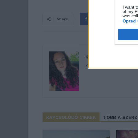
I want t
of my P
was col
Share
Opted 
Kalla Tímea
Kalla Tímea vagyok. Anya, futó 
KAPCSOLÓDÓ CIKKEK
TÖBB A SZER