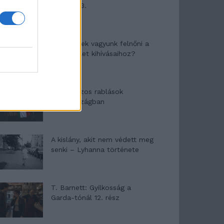
mítosza 3.
Képtelenek vagyunk felnőni a
felnőtt élet kihívásaihoz?
Altatógázos rablások
Olaszországban
A kislány, akit nem védett meg
senki – Lyhanna története
T. Barnett: Gyilkosság a
Garda-tónál 12. rész