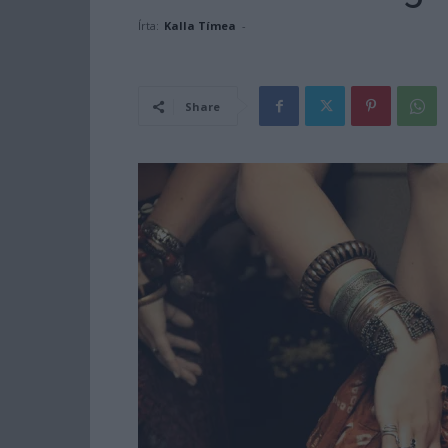
Írta:
Kalla Tímea
-
Share