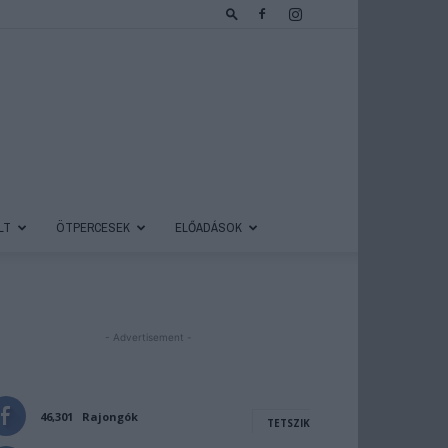
LT
ÖTPERCESEK
ELŐADÁSOK
- Advertisement -
46,301
Rajongók
TETSZIK