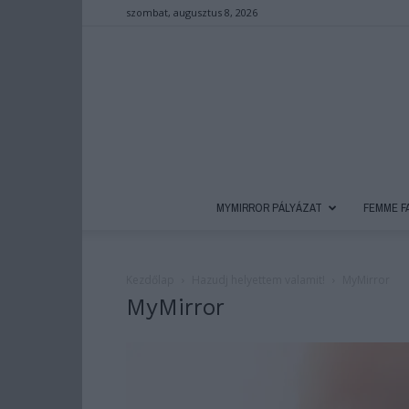
szombat, augusztus 8, 2026
MYMIRROR PÁLYÁZAT
FEMME F
Kezdőlap
Hazudj helyettem valamit!
MyMirror
MyMirror