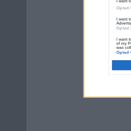
I want t
Opted 
I want 
Advertis
Opted 
I want t
of my P
was col
Opted 