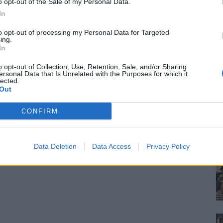
o opt-out of the Sale of my Personal Data.
In
to opt-out of processing my Personal Data for Targeted
ing.
In
o opt-out of Collection, Use, Retention, Sale, and/or Sharing
ersonal Data that Is Unrelated with the Purposes for which it
lected.
Out
CONFIRM
Data Deletion
Data Access
Privacy Policy