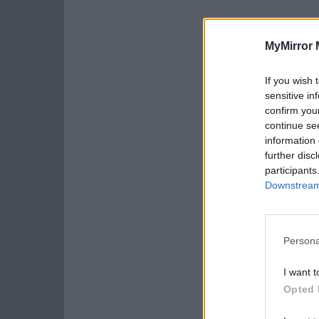
MyMirror 
If you wish 
sensitive in
confirm you
continue se
information 
further disc
participants
Downstream 
Persona
I want t
Opted 