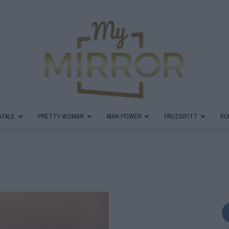
ATALE
PRETTY WOMAN
MAN POWER
FRUZSIFITT
KU
MyMirror
Magazin