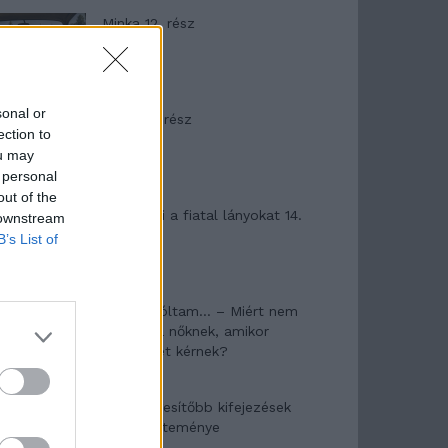
Minka 12. rész
sonal or
Minka 11. rész
ection to
ou may
 personal
out of the
T. szereti a fiatal lányokat 14.
 downstream
rész
B’s List of
Pedig szóltam… – Miért nem
hiszünk a nőknek, amikor
segítséget kérnek?
A legidegesítőbb kifejezések
laza gyűjteménye