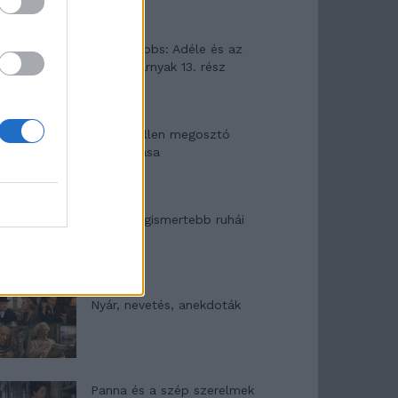
Elyna Robbs: Adéle és az
örökölt árnyak 13. rész
Woody Allen megosztó
zsenialitása
A világ legismertebb ruhái
Nyár, nevetés, anekdoták
Panna és a szép szerelmek