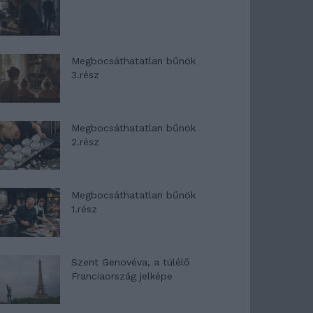
Megbocsáthatatlan bűnök
3.rész
Megbocsáthatatlan bűnök
2.rész
Megbocsáthatatlan bűnök
1.rész
Szent Genovéva, a túlélő
Franciaország jelképe