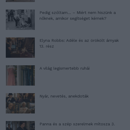
Pedig szóltam… – Miért nem hiszünk a
nőknek, amikor segítséget kérnek?
Elyna Robbs: Adéle és az örökölt árnyak
13. rész
A világ legismertebb ruhái
Nyár, nevetés, anekdoták
Panna és a szép szerelmek mítosza 3.