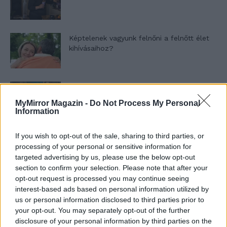
Képtelenek vagyunk felnőni a felnőtt élet
kihívásaihoz?
Altatógázos rablások Olaszországban
MyMirror Magazin -
Do Not Process My Personal
Information
A kislány, akit nem védett meg senki –
If you wish to opt-out of the sale, sharing to third parties, or
Lyhanna története
processing of your personal or sensitive information for
targeted advertising by us, please use the below opt-out
section to confirm your selection. Please note that after your
opt-out request is processed you may continue seeing
T. Barnett: Gyilkosság a Garda-tónál 12.
interest-based ads based on personal information utilized by
rész
us or personal information disclosed to third parties prior to
your opt-out. You may separately opt-out of the further
disclosure of your personal information by third parties on the