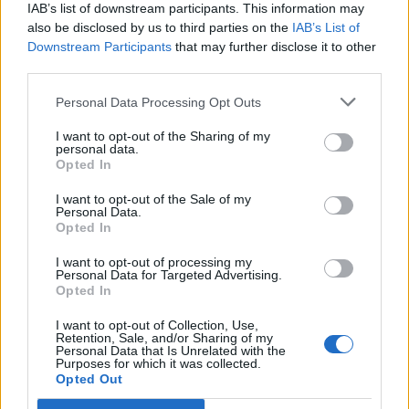
IAB’s list of downstream participants. This information may
T. szereti a fiatal lányokat 13. rész
also be disclosed by us to third parties on the
IAB’s List of
Downstream Participants
that may further disclose it to other
third parties.
Minka 10. rész
Personal Data Processing Opt Outs
I want to opt-out of the Sharing of my
personal data.
Opted In
Minka 9. rész
I want to opt-out of the Sale of my
Personal Data.
Opted In
I want to opt-out of processing my
Máltai kaland 7.
Personal Data for Targeted Advertising.
Opted In
I want to opt-out of Collection, Use,
Retention, Sale, and/or Sharing of my
Personal Data that Is Unrelated with the
10 tanács, ha jobban akarod érezni magad
Purposes for which it was collected.
Opted Out
a hétköznapokban