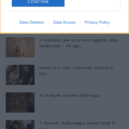
CONFIRM
Egy ház, amely a tengerre és a fényre
nyílik – Villa...
Data Deletion
Data Access
Privacy Policy
A családok, akik soha nem hagyták abba
várakozást – Ha egy...
Panna és a szép szerelmek mítosza 2.
rész
Az ereklyék modern dilemmája
T. Barnett: Gyilkosság a Garda-tónál 11.
rész