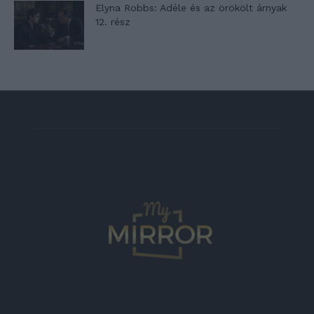
Elyna Robbs: Adéle és az örökölt árnyak
12. rész