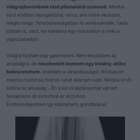
világrajövetelének első pillanatától szenved.
Mintha
sűrű ködben tapogatózna, nincs, ami előre vezesse,
mégis megy. Tehetetlenségében is reménykedik. Talán
jobban is, mint, ha maradna egy morzsányi is neki a
vigasztalanból.
Világra hoztam egy gyermeket. Nem készültem az
anyaságra, de
növekedett bennem egy kislány, akibe
beleszerettem.
Imádtam a várandósságot. Rózsaszín
masnis copfot és fodros ruhát akartam neki. Mintha erről
szólna az anyaság… Én a kis királylányomat vártam
hónapokon át mosollyal az arcomon.
Éretlenségemben így képzeltem, gondtalanul.