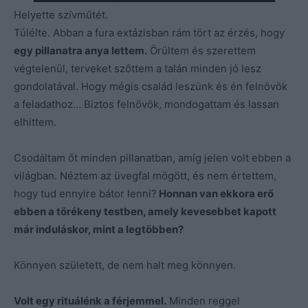
Helyette szívműtét.
Túlélte. Abban a fura extázisban rám tört az érzés, hogy
egy pillanatra anya lettem.
Örültem és szerettem
végtelenül, terveket szőttem a talán minden jó lesz
gondolatával. Hogy mégis család leszünk és én felnövök
a feladathoz… Biztos felnövök, mondogattam és lassan
elhittem.
Csodáltam őt minden pillanatban, amíg jelen volt ebben a
világban. Néztem az üvegfal mögött, és nem értettem,
hogy tud ennyire bátor lenni?
Honnan van ekkora erő
ebben a törékeny testben, amely kevesebbet kapott
már induláskor, mint a legtöbben?
Könnyen született, de nem halt meg könnyen.
Volt egy rituálénk a férjemmel.
Minden reggel