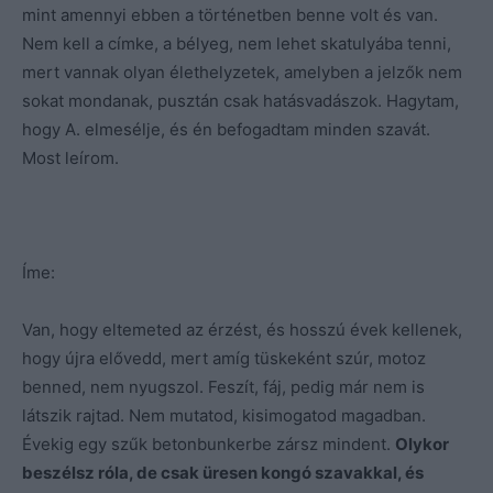
mint amennyi ebben a történetben benne volt és van.
Nem kell a címke, a bélyeg, nem lehet skatulyába tenni,
mert vannak olyan élethelyzetek, amelyben a jelzők nem
sokat mondanak, pusztán csak hatásvadászok. Hagytam,
hogy A. elmesélje, és én befogadtam minden szavát.
Most leírom.
Íme:
Van, hogy eltemeted az érzést, és hosszú évek kellenek,
hogy újra elővedd, mert amíg tüskeként szúr, motoz
benned, nem nyugszol. Feszít, fáj, pedig már nem is
látszik rajtad. Nem mutatod, kisimogatod magadban.
Évekig egy szűk betonbunkerbe zársz mindent.
Olykor
beszélsz róla, de csak üresen kongó szavakkal, és