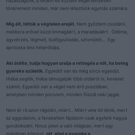
házasságunk, a férjem és köztem végérvényesen
tönkrement minden, már nem léteztünk egymás számára.
Míg élt, hittük a végtelen erejét.
Nem győztem csodálni,
mekkora erővel küzd önmagáért, a maradásáért. Ödéma,
agyvérzés, légmell, tüdőgyulladás, szívműtét… Egy
aprócska test hétpróbája.
Aki átélte, tudja hogyan uralja a rettegés a nőt, ha beteg
gyereke születik.
Egyedül van és még sincs egyedül.
Hiába segítik, hiába támogatják több oldalról is, keveset
számít. Egyedül van a véget nem érő pusztában,
amelyben minden porszem, minden fűszál neki jajgat.
Nem ér rá azon rágódni, miért… Miért vele történik, mert
az aggodalom, a feneketlen fájdalom csak egyfelé hagyja
gondolkodni. Nincs jelen a való világban, mert egy
másikban kóborol,
ott, ahol a gyereke a