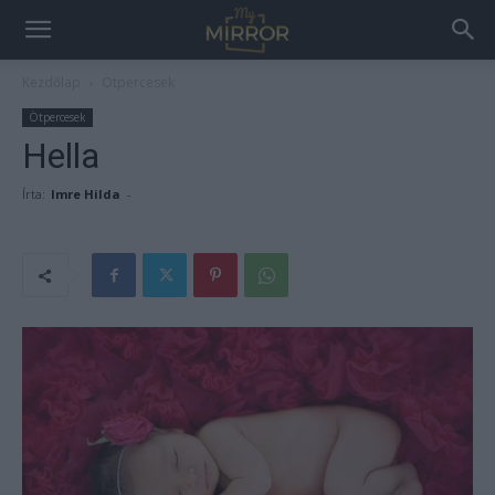
Kezdőlap
Ötpercesek
Ötpercesek
Hella
Írta:
Imre Hilda
-