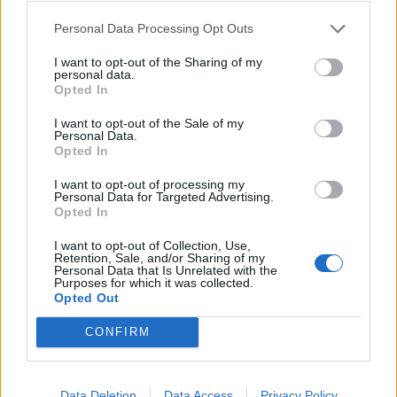
Personal Data Processing Opt Outs
I want to opt-out of the Sharing of my
personal data.
Opted In
Imre Hilda
Oktatás és nevelés területén dolgozom, de minden
I want to opt-out of the Sale of my
Personal Data.
szabadidőmben írok. Szeretek belesni a hétköznapok függönye
Opted In
mögé és közben keresem az embert, a nőt a jól legyártott álarcok
mögött. Néha meséket is írok, de gyakrabban novellákat,
I want to opt-out of processing my
cikkeket és apró vicces történeteket.
Personal Data for Targeted Advertising.
Opted In
I want to opt-out of Collection, Use,
Retention, Sale, and/or Sharing of my
Personal Data that Is Unrelated with the
KAPCSOLÓDÓ CIKKEK
TÖBB A SZERZŐTŐL
Purposes for which it was collected.
Opted Out
Bivalytej és vino rosso 9.rész
CONFIRM
Data Deletion
Data Access
Privacy Policy