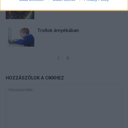
Heti horoszkóp december 15-21-ig
Trollok árnyékában
HOZZÁSZÓLOK A CIKKHEZ