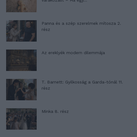
várakozást – Ha egy...
Panna és a szép szerelmek mítosza 2.
rész
Az ereklyék modern dilemmája
T. Barnett: Gyilkosság a Garda-tónál 11.
rész
Minka 8. rész