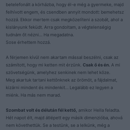
betelefonált a kórházba, hogy él-e még a gyermeke, majd
felhívott engem, és csendben annyit mondott: bemehetsz
hozzá. Ekkor mertem csak megközelíteni a szobát, ahol a
kislányunk feküdt. Arra gondoltam, a végtelenségig
tudnám őt nézni… Ha megadatna.
Sose érhettem hozzá.
A férjemen kívül nem akartam mással beszélni, csak az
számított, hogy mi ketten mit érzünk.
Csak ő és én.
A mi
szövetségünk, amelyhez senkinek nem lehet köze.
Meg akartuk tartani kettőnknek az örömöt, a fájdalmat,
kizárni mindent és mindenkit… Legalább ez legyen a
miénk. Ha más nem marad.
Szombat volt és délután fél kettő,
amikor Hella feladta.
Hét napot élt, majd átlépett egy másik dimenzióba, ahová
nem követhettük. Se a testünk, se a lelkünk, még a