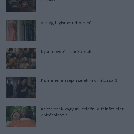
13. rész
A világ legismertebb ruhái
Nyár, nevetés, anekdoták
Panna és a szép szerelmek mítosza 3.
Képtelenek vagyunk felnőni a felnőtt élet
kihívásaihoz?