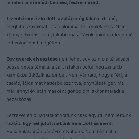
minden, ami valódi benned, fedve marad.
Tizenhárom év kellett, azután még kilenc,
de még
megtölti szavaimat a fájdalommal teli emlékezés. Nem
könnyebb most sem, inkább más. Távoli, mintha idegenné
lett volna, amit megéltem.
Egy gyerek elvesztése
nem lehet egy szimpla társasági
beszélgetés témája, a zárt falakon belül még zártabb
kamrákba ütközik az ember. Nem várható, hogy a férj, a
család, fájdalmát háttérbe szorítva, enyhülést ígér. Ma
már, ennyi év után másként gondolom, akkor maradt a
bezárkózás.
Észrevétlen pillanatokat voltunk csak együtt, nem lettünk
család.
Egy hét jutott nekünk vele. Jött és ment.
Hella halála után pár évre elváltunk. Nem bírta el a