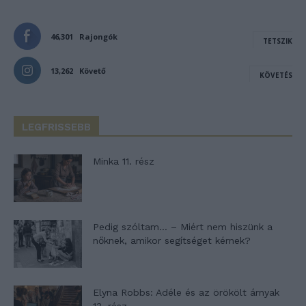
46,301
Rajongók
TETSZIK
13,262
Követő
KÖVETÉS
LEGFRISSEBB
Minka 11. rész
Pedig szóltam… – Miért nem hiszünk a
nőknek, amikor segítséget kérnek?
Elyna Robbs: Adéle és az örökölt árnyak