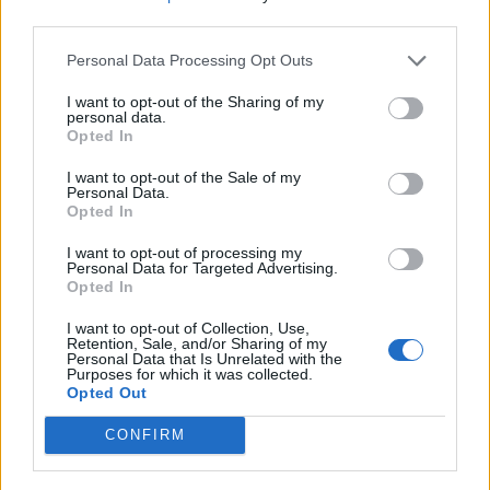
nőknek, amikor segítséget kérnek?
third parties.
Personal Data Processing Opt Outs
A legidegesítőbb kifejezések laza
I want to opt-out of the Sharing of my
personal data.
gyűjteménye
Opted In
I want to opt-out of the Sale of my
Personal Data.
Elyna Robbs: Adéle és az örökölt árnyak
Opted In
13. rész
I want to opt-out of processing my
Personal Data for Targeted Advertising.
Opted In
Woody Allen megosztó zsenialitása
I want to opt-out of Collection, Use,
Retention, Sale, and/or Sharing of my
Personal Data that Is Unrelated with the
Purposes for which it was collected.
Opted Out
A világ legismertebb ruhái
CONFIRM