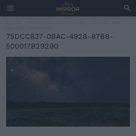
Kezdőlap
Heti horoszkóp január 20-tól 26-ig
75DCC837-0BAC-
4928-87B8-500017B29290
75DCC837-0BAC-4928-87B8-
500017B29290