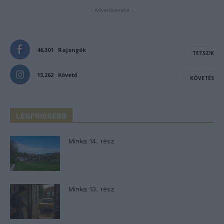
- Advertisement -
46,301
Rajongók
TETSZIK
13,262
Követő
KÖVETÉS
LEGFRISSEBB
Minka 14. rész
Minka 13. rész