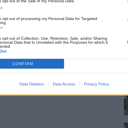
o opt-out of the Sale of my Personal Data.
In
to opt-out of processing my Personal Data for Targeted
ing.
In
o opt-out of Collection, Use, Retention, Sale, and/or Sharing
ersonal Data that Is Unrelated with the Purposes for which it
lected.
Out
CONFIRM
Data Deletion
Data Access
Privacy Policy