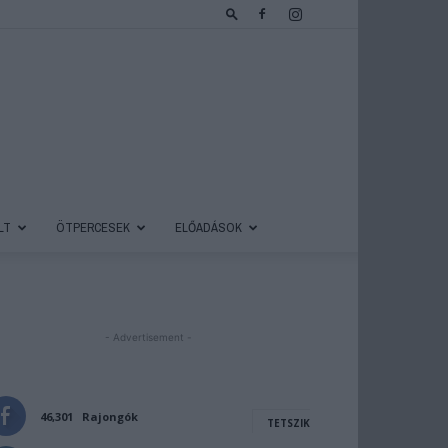
LT
ÖTPERCESEK
ELŐADÁSOK
- Advertisement -
46,301
Rajongók
TETSZIK