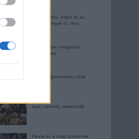
Elyna Robbs: Adéle és az
örökölt árnyak 13. rész
Woody Allen megosztó
zsenialitása
A világ legismertebb ruhái
Nyár, nevetés, anekdoták
Panna és a szép szerelmek