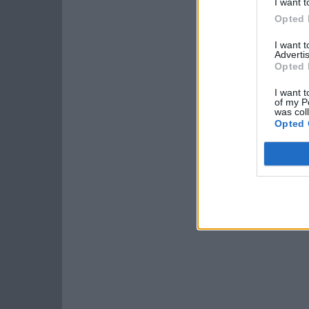
I want t
Opted 
I want 
Advertis
Opted 
I want t
of my P
was col
Opted 