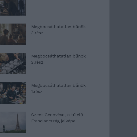
Megbocsáthatatlan bűnök
3.rész
Megbocsáthatatlan bűnök
2.rész
Megbocsáthatatlan bűnök
1.rész
Szent Genovéva, a túlélő
Franciaország jelképe