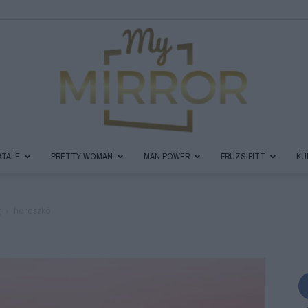
ATALE
PRETTY WOMAN
MAN POWER
FRUZSIFITT
KU
MyMirror
g
horoszkó
Magazin