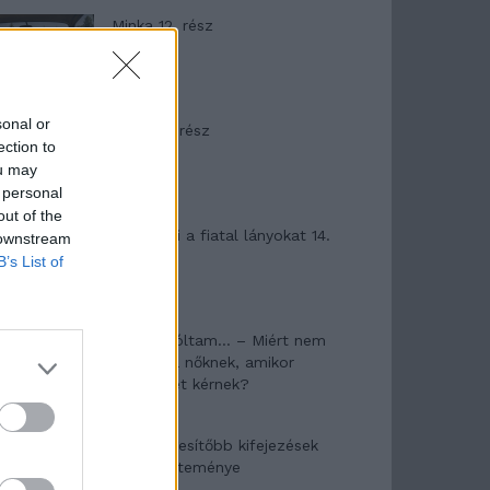
Minka 12. rész
sonal or
Minka 11. rész
ection to
ou may
 personal
out of the
T. szereti a fiatal lányokat 14.
 downstream
rész
B’s List of
Pedig szóltam… – Miért nem
hiszünk a nőknek, amikor
segítséget kérnek?
A legidegesítőbb kifejezések
laza gyűjteménye