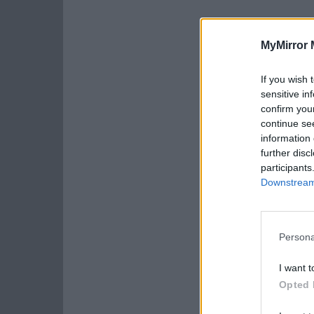
MyMirror 
If you wish 
sensitive in
confirm you
continue se
information 
further disc
participants
Downstream 
Persona
I want t
Opted 