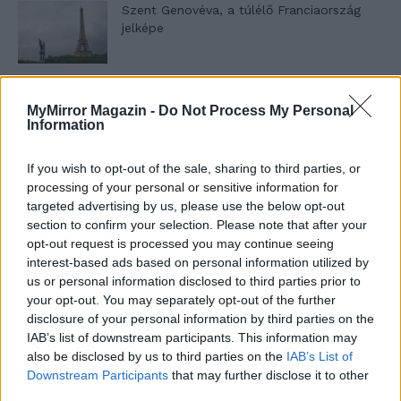
Szent Genovéva, a túlélő Franciaország
jelképe
Minka 12. rész
MyMirror Magazin -
Do Not Process My Personal
Information
If you wish to opt-out of the sale, sharing to third parties, or
Minka 11. rész
processing of your personal or sensitive information for
targeted advertising by us, please use the below opt-out
section to confirm your selection. Please note that after your
opt-out request is processed you may continue seeing
interest-based ads based on personal information utilized by
T. szereti a fiatal lányokat 14. rész
us or personal information disclosed to third parties prior to
your opt-out. You may separately opt-out of the further
disclosure of your personal information by third parties on the
IAB’s list of downstream participants. This information may
Pedig szóltam… – Miért nem hiszünk a
also be disclosed by us to third parties on the
IAB’s List of
nőknek, amikor segítséget kérnek?
Downstream Participants
that may further disclose it to other
third parties.