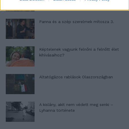
Panna és a szép szerelmek mítosza 3.
Képtelenek vagyunk felnőni a felnőtt élet
kihívásaihoz?
Altatógázos rablások Olaszországban
A kislány, akit nem védett meg senki –
Lyhanna története