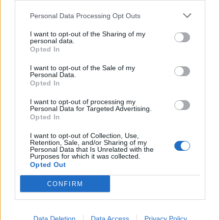
Personal Data Processing Opt Outs
A legidegesítőbb kifejezések laza
gyűjteménye
I want to opt-out of the Sharing of my
personal data.
Opted In
I want to opt-out of the Sale of my
Elyna Robbs: Adéle és az örökölt árnyak
Personal Data.
13. rész
Opted In
I want to opt-out of processing my
Personal Data for Targeted Advertising.
Woody Allen megosztó zsenialitása
Opted In
I want to opt-out of Collection, Use,
Retention, Sale, and/or Sharing of my
Personal Data that Is Unrelated with the
Purposes for which it was collected.
A világ legismertebb ruhái
Opted Out
CONFIRM
Nyár, nevetés, anekdoták
Data Deletion
Data Access
Privacy Policy