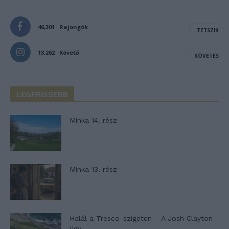
46,301
Rajongók
TETSZIK
13,262
Követő
KÖVETÉS
LEGFRISSEBB
Minka 14. rész
Minka 13. rész
Halál a Tresco-szigeten – A Josh Clayton-
ügy