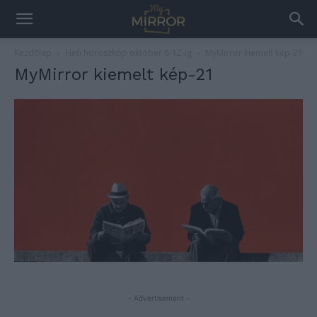
Kezdőlap
Heti horoszkóp október 6-12-ig
MyMirror kiemelt kép-21
MyMirror kiemelt kép-21
- Advertisement -