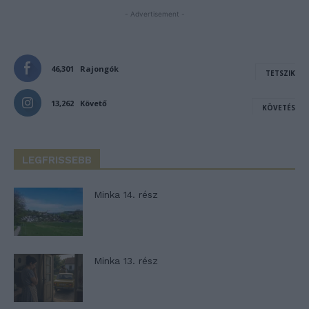
- Advertisement -
46,301
Rajongók
TETSZIK
13,262
Követő
KÖVETÉS
LEGFRISSEBB
Minka 14. rész
Minka 13. rész