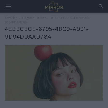
Kezdőlap
Hógömb 10. rész
4EBBCBCE-6795-4BC9-A901-
9D94DDAAD78A
4EBBCBCE-6795-4BC9-A901-
9D94DDAAD78A