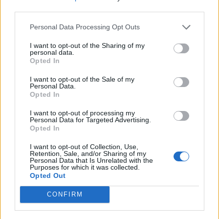
nőknek, amikor segítséget kérnek?
third parties.
Personal Data Processing Opt Outs
A legidegesítőbb kifejezések laza
I want to opt-out of the Sharing of my
personal data.
gyűjteménye
Opted In
I want to opt-out of the Sale of my
Personal Data.
Elyna Robbs: Adéle és az örökölt árnyak
Opted In
13. rész
I want to opt-out of processing my
Personal Data for Targeted Advertising.
Opted In
Woody Allen megosztó zsenialitása
I want to opt-out of Collection, Use,
Retention, Sale, and/or Sharing of my
Personal Data that Is Unrelated with the
Purposes for which it was collected.
Opted Out
A világ legismertebb ruhái
CONFIRM