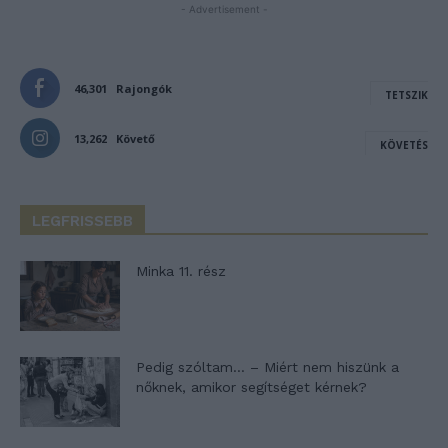
- Advertisement -
46,301
Rajongók
TETSZIK
13,262
Követő
KÖVETÉS
LEGFRISSEBB
Minka 11. rész
Pedig szóltam… – Miért nem hiszünk a
nőknek, amikor segítséget kérnek?