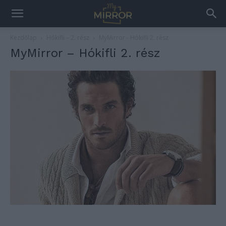
Kezdőlap
Hókifli – 2. rész
MyMirror - Hókifli 2. rész
MyMirror – Hókifli 2. rész