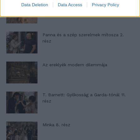
A családok, akik soha nem hagyták abba
Data Deletion
Data Access
Privacy Policy
várakozást – Ha egy...
Panna és a szép szerelmek mítosza 2.
rész
Az ereklyék modern dilemmája
T. Barnett: Gyilkosság a Garda-tónál 11.
rész
Minka 8. rész