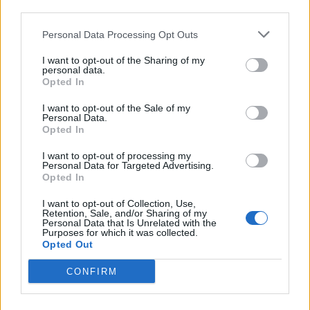
third parties.
Personal Data Processing Opt Outs
Minka 9. rész
I want to opt-out of the Sharing of my
personal data.
Opted In
I want to opt-out of the Sale of my
Personal Data.
Máltai kaland 7.
Opted In
I want to opt-out of processing my
Personal Data for Targeted Advertising.
Opted In
10 tanács, ha jobban akarod érezni magad
a hétköznapokban
I want to opt-out of Collection, Use,
Retention, Sale, and/or Sharing of my
Personal Data that Is Unrelated with the
Purposes for which it was collected.
Opted Out
Egy ház, amely a tengerre és a fényre
nyílik – Villa...
CONFIRM