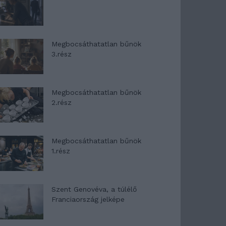
Megbocsáthatatlan bűnök
3.rész
Megbocsáthatatlan bűnök
2.rész
Megbocsáthatatlan bűnök
1.rész
Szent Genovéva, a túlélő
Franciaország jelképe