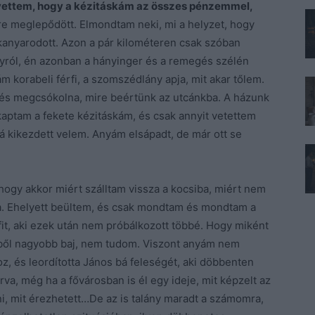
vettem, hogy a kézitáskám az összes pénzemmel,
ire meglepődött. Elmondtam neki, mi a helyzet, hogy
akanyarodott. Azon a pár kilométeren csak szóban
nyról, én azonban a hányinger és a remegés szélén
 korabeli férfi, a szomszédlány apja, mit akar tőlem.
és megcsókolna, mire beértünk az utcánkba. A házunk
lkaptam a fekete kézitáskám, és csak annyit vetettem
á kikezdett velem. Anyám elsápadt, de már ott se
hogy akkor miért szálltam vissza a kocsiba, miért nem
. Ehelyett beültem, és csak mondtam és mondtam a
it, aki ezek után nem próbálkozott többé. Hogy miként
bből nagyobb baj, nem tudom. Viszont anyám nem
z, és leordította János bá feleségét, aki döbbenten
rva, még ha a fővárosban is él egy ideje, mit képzelt az
, mit érezhetett…De az is talány maradt a számomra,