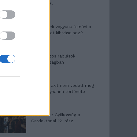
mítosza 3.
Képtelenek vagyunk felnőni a
felnőtt élet kihívásaihoz?
Altatógázos rablások
Olaszországban
A kislány, akit nem védett meg
senki – Lyhanna története
T. Barnett: Gyilkosság a
Garda-tónál 12. rész