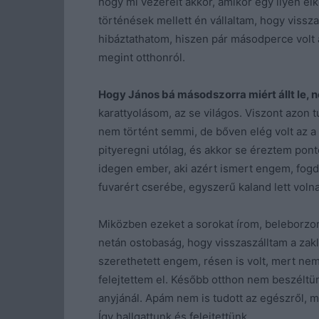
hogy mi vezérelt akkor, amikor egy ilyen el
történések mellett én vállaltam, hogy vis
hibáztathatom, hiszen pár másodperce volt a
megint otthonról.
Hogy János bá másodszorra miért állt le,
karattyolásom, az se világos. Viszont azon
nem történt semmi, de bőven elég volt az 
pityeregni utólag, és akkor se éreztem pon
idegen ember, aki azért ismert engem, fogdo
fuvarért cserébe, egyszerű kaland lett volna
Miközben ezeket a sorokat írom, beleborz
netán ostobaság, hogy visszaszálltam a za
szerethetett engem, résen is volt, mert ne
felejtettem el. Később otthon nem beszéltün
anyjánál. Apám nem is tudott az egészről, me
Így hallgattunk és felejtettünk…