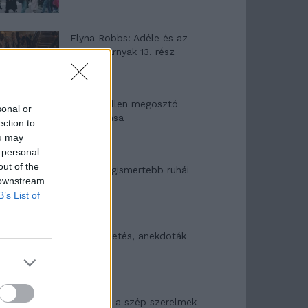
Elyna Robbs: Adéle és az
örökölt árnyak 13. rész
Woody Allen megosztó
sonal or
zsenialitása
ection to
ou may
 personal
out of the
A világ legismertebb ruhái
 downstream
B’s List of
Nyár, nevetés, anekdoták
Panna és a szép szerelmek