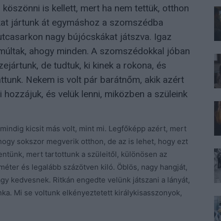
köszönni is kellett, mert ha nem tettük, otthon
okat jártunk át egymáshoz a szomszédba
utcasarkon nagy bújócskákat játszva. Igaz
lmúltak, ahogy minden. A szomszédokkal jóban
ejártunk, de tudtuk, ki kinek a rokona, és
ttunk. Nekem is volt pár barátnőm, akik azért
ni hozzájuk, és velük lenni, miközben a szüleink
 mindig kicsit más volt, mint mi. Legfőképp azért, mert
, hogy sokszor megverik otthon, de az is lehet, hogy ezt
entünk, mert tartottunk a szüleitől, különösen az
méter és legalább százötven kiló. Öblös, nagy hangját,
gy kedvesnek. Ritkán engedte velünk játszani a lányát,
ka. Mi se voltunk elkényeztetett királykisasszonyok,