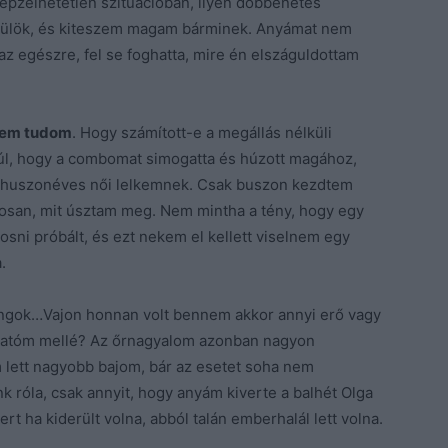
képzelhetetlen szituációban, ilyen döbbenetes
szaülök, és kiteszem magam bárminek. Anyámat nem
z egészre, fel se foghatta, mire én elszáguldottam
 nem tudom
. Hogy számított-e a megállás nélküli
 túl, hogy a combomat simogatta és húzott magához,
a huszonéves női lelkemnek. Csak buszon kezdtem
tosan, mit úsztam meg. Nem mintha a tény, hogy egy
sni próbált, és ezt nekem el kellett viselnem egy
.
ongok…Vajon honnan volt bennem akkor annyi erő vagy
klatóm mellé? Az őrnagyalom azonban nagyon
m lett nagyobb bajom, bár az esetet soha nem
k róla, csak annyit, hogy anyám kiverte a balhét Olga
rt ha kiderült volna, abból talán emberhalál lett volna.