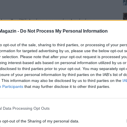
gba, elkerültünk páran a nagyvárosba, én épp a
tben, aki pszichológiát tanult, ami nagyon imponált
Magazin -
Do Not Process My Personal Information
to opt-out of the sale, sharing to third parties, or processing of your per
rült, hogy a busz, ami másnap visszavitt volna a közeli
formation for targeted advertising by us, please use the below opt-out s
r selection. Please note that after your opt-out request is processed y
nem indult. Tudtam, hogy nem késhetem le a
eing interest-based ads based on personal information utilized by us or
aladják át Olgáékhoz, és kérjem meg az apját, vigyen be
disclosed to third parties prior to your opt-out. You may separately opt-
. A benzint meg álljuk. Ő volt a vasszigorral tartott
losure of your personal information by third parties on the IAB’s list of
. This information may also be disclosed by us to third parties on the
IA
Participants
that may further disclose it to other third parties.
yezett.
Ha becsukom a szemem, magam előtt látom
n egy térdig érő nadrágban és mintás harisnyában
l Data Processing Opt Outs
kkor menő viseletnek számított.
Kora reggel gyorsan
. Anyám kikísért, és megbeszéltük, hogy jövök egy
o opt-out of the Sharing of my personal data.
n, de azon se beszéltünk gyakran.