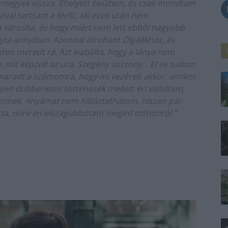
megyek vissza. Ehelyett beültem, és csak mondtam
al tartsam a férfit, aki ezek után nem
 városba, és hogy miért nem lett ebből nagyobb
ta annyiban. Azonnal átrohant Olgáékhoz, és
nten meredt rá. Azt kiabálta, hogy a lánya nem
e, mit képzelt az ura. Szegény asszony… El se tudom
 maradt a számomra, hogy mi vezérelt akkor, amikor
ilyen döbbenetes történések mellett én vállaltam,
minek. Anyámat nem hibáztathatom, hiszen pár
tta, mire én elszáguldottam megint otthonról."