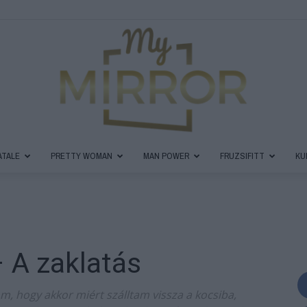
ATALE
PRETTY WOMAN
MAN POWER
FRUZSIFITT
KU
MyMirror
– A zaklatás
Magazin
m, hogy akkor miért szálltam vissza a kocsiba,