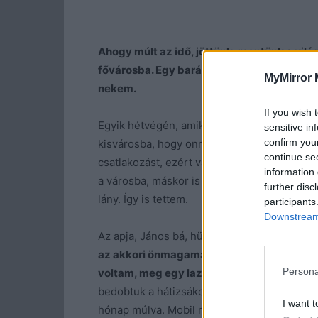
Ahogy múlt az idő, jöttünk-mentünk a vilá
fővárosba. Egy barátnőmmel laktam albérle
MyMirror 
nekem.
If you wish 
Egyik hétvégén, amikor hazalátogattam, kide
sensitive in
confirm you
kisvárosba, hogy onnan mehessek tovább, 
continue se
csatlakozást, ezért valaki azt javasolta, sz
information 
a városba, máskor is szokott ilyesmit csinálni
further disc
lány. Így is tettem.
participants
Downstream 
Az apja, János bá, hümmögött, majd beleeg
az akkori önmagamat, amint őszi nap lévé
Persona
voltam, meg egy laza bőrdzsekiben, ami a
bedobtuk a hátizsákom, és már indultunk is
I want t
hónap múlva. Mobil nem volt, vezetékes ige