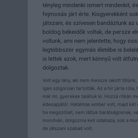
tényleg mindenki ismert mindenkit, és 
fejmosás járt érte. Kisgyerekként s
játszani, és szívesen bandáztunk az 
boldog békeidők voltak, de persze e
voltunk, ami nem jelentette, hogy össz
legtöbbször egymás életébe is belelá
is lettek azok, mert könnyű volt átfut
dolgoztak.
Volt egy lány, aki nem messze lakott tőlünk,
igen szigorúan tartották. Az a hír járta róla
már mi, gyerekek találtuk ki. Hozzá ritkán m
édesapjától. Hatalmas ember volt, majd két 
ha megszólalt, nem láttuk barátságosnak, va
mondván, dolgoznia kell odahaza, sok a mun
de játszani szabad volt.