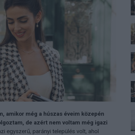
em, amikor még a húszas éveim közepén
dolgoztam, de azért nem voltam még igazi
azi egyszerű, parányi település volt, ahol