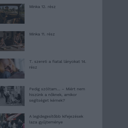
Minka 12. rész
Minka 11. rész
T. szereti a fiatal lányokat 14.
rész
Pedig szóltam… – Miért nem
hiszünk a nőknek, amikor
segítséget kérnek?
A legidegesítőbb kifejezések
laza gyűjteménye