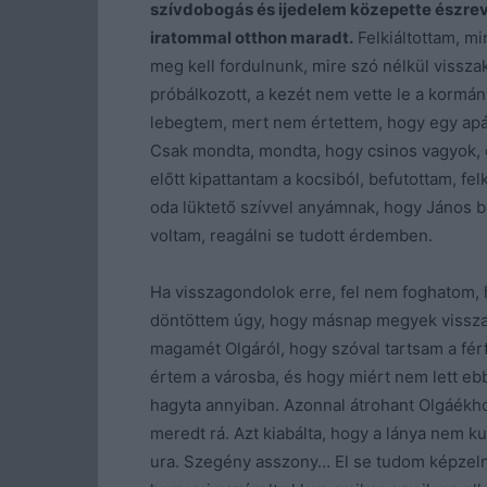
szívdobogás és ijedelem közepette észre
iratommal otthon maradt.
Felkiáltottam, m
meg kell fordulnunk, mire szó nélkül vissz
próbálkozott, a kezét nem vette le a kormá
lebegtem, mert nem értettem, hogy egy apám
Csak mondta, mondta, hogy csinos vagyok, 
előtt kipattantam a kocsiból, befutottam, fe
oda lüktető szívvel anyámnak, hogy János b
voltam, reagálni se tudott érdemben.
Ha visszagondolok erre, fel nem foghatom, 
döntöttem úgy, hogy másnap megyek vissza
magamét Olgáról, hogy szóval tartsam a férf
értem a városba, és hogy miért nem lett e
hagyta annyiban. Azonnal átrohant Olgáékho
meredt rá. Azt kiabálta, hogy a lánya nem ku
ura. Szegény asszony… El se tudom képzelni