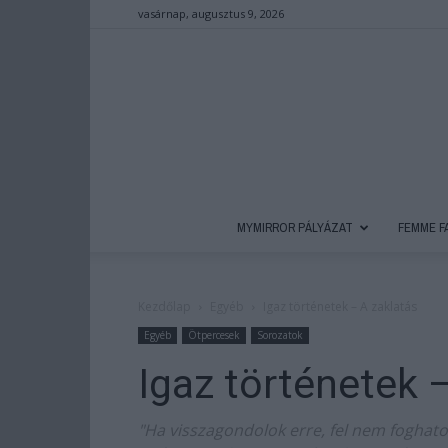
vasárnap, augusztus 9, 2026
MYMIRROR PÁLYÁZAT
FEMME F
Kezdőlap
Egyéb
Igaz történetek – A zaklatás
Egyéb
Ötpercesek
Sorozatok
Igaz történetek 
"Ha visszagondolok erre, fel nem foghato