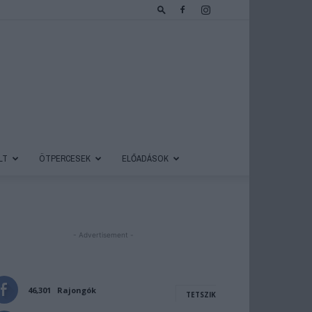
LT
ÖTPERCESEK
ELŐADÁSOK
- Advertisement -
46,301
Rajongók
TETSZIK