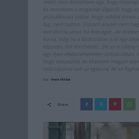
miért nem döntöttem úgy, hogy másnap 
és mondtam a magamét Olgáról, hogy szóv
próbálkozott többé. Hogy miként értem a
baj, nem tudom. Viszont anyám nem hagy
leordította János bá feleségét, aki döbbe
kurva, még ha a fővárosban is él egy idej
képzelni, mit érezhetett…De az is talány
egy ilyen elképzelhetetlen szituációban, 
hogy visszaülök, és kiteszem magam bár
másodperce volt az egészre, fel se fogha
Írta:
Imre Hilda
-
Share