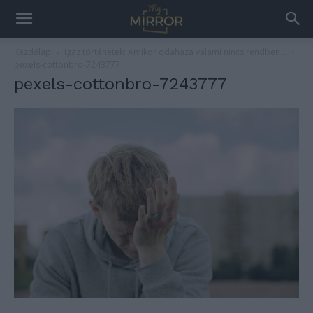
Kezdőlap
Igaz történetek: Amikor odahaza valami nincs rendben…
pexels-cottonbro-7243777
pexels-cottonbro-7243777