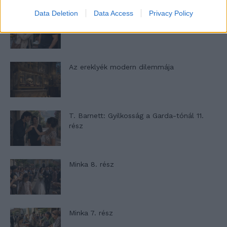
Data Deletion
Data Access
Privacy Policy
Panna és a szép szerelmek mítosza 2.
rész
Az ereklyék modern dilemmája
T. Barnett: Gyilkosság a Garda-tónál 11.
rész
Minka 8. rész
Minka 7. rész