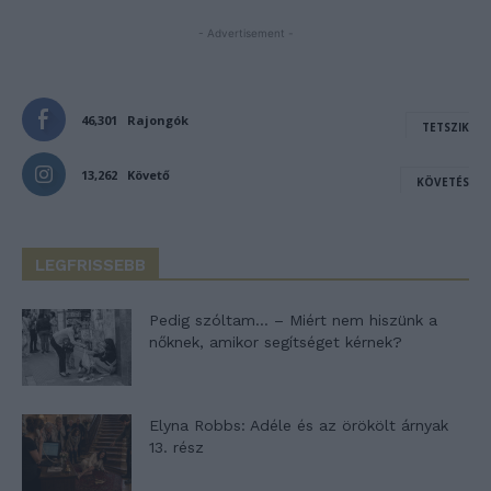
- Advertisement -
46,301
Rajongók
TETSZIK
13,262
Követő
KÖVETÉS
LEGFRISSEBB
Pedig szóltam… – Miért nem hiszünk a
nőknek, amikor segítséget kérnek?
Elyna Robbs: Adéle és az örökölt árnyak
13. rész