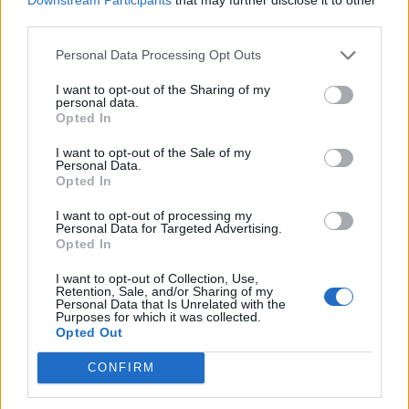
Minka 9. rész
third parties.
Personal Data Processing Opt Outs
I want to opt-out of the Sharing of my
Máltai kaland 7.
personal data.
Opted In
I want to opt-out of the Sale of my
Personal Data.
10 tanács, ha jobban akarod érezni magad
Opted In
a hétköznapokban
I want to opt-out of processing my
Personal Data for Targeted Advertising.
Opted In
Egy ház, amely a tengerre és a fényre
I want to opt-out of Collection, Use,
nyílik – Villa...
Retention, Sale, and/or Sharing of my
Personal Data that Is Unrelated with the
Purposes for which it was collected.
Opted Out
A családok, akik soha nem hagyták abba
CONFIRM
várakozást – Ha egy...