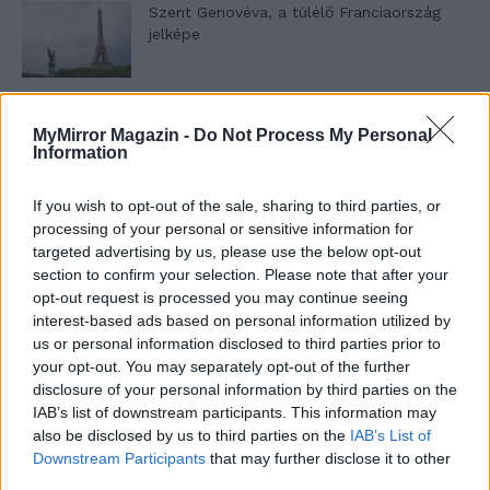
Szent Genovéva, a túlélő Franciaország
jelképe
Minka 12. rész
MyMirror Magazin -
Do Not Process My Personal
Information
If you wish to opt-out of the sale, sharing to third parties, or
Minka 11. rész
processing of your personal or sensitive information for
targeted advertising by us, please use the below opt-out
section to confirm your selection. Please note that after your
opt-out request is processed you may continue seeing
interest-based ads based on personal information utilized by
T. szereti a fiatal lányokat 14. rész
us or personal information disclosed to third parties prior to
your opt-out. You may separately opt-out of the further
disclosure of your personal information by third parties on the
IAB’s list of downstream participants. This information may
Pedig szóltam… – Miért nem hiszünk a
also be disclosed by us to third parties on the
IAB’s List of
nőknek, amikor segítséget kérnek?
Downstream Participants
that may further disclose it to other
third parties.