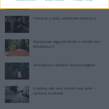
Panna és a szép szerelmek mítosza 3.
Képtelenek vagyunk felnőni a felnőtt élet
kihívásaihoz?
Altatógázos rablások Olaszországban
A kislány, akit nem védett meg senki –
Lyhanna története