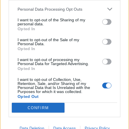
Personal Data Processing Opt Outs
A legidegesítőbb kifejezések laza
gyűjteménye
I want to opt-out of the Sharing of my
personal data.
Opted In
I want to opt-out of the Sale of my
Elyna Robbs: Adéle és az örökölt árnyak
Personal Data.
13. rész
Opted In
I want to opt-out of processing my
Personal Data for Targeted Advertising.
Woody Allen megosztó zsenialitása
Opted In
I want to opt-out of Collection, Use,
Retention, Sale, and/or Sharing of my
Personal Data that Is Unrelated with the
Purposes for which it was collected.
A világ legismertebb ruhái
Opted Out
CONFIRM
Nyár, nevetés, anekdoták
Data Deletion
Data Access
Privacy Policy