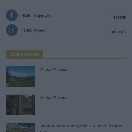
46,301
Rajongók
TETSZIK
13,262
Követő
KÖVETÉS
LEGFRISSEBB
Minka 14. rész
Minka 13. rész
Halál a Tresco-szigeten – A Josh Clayton-
ügy