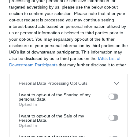
processing of your personal or sensitive information for
targeted advertising by us, please use the below opt-out
section to confirm your selection. Please note that after your
Szent Genovéva, a túlélő Franciaország
jelképe
opt-out request is processed you may continue seeing
interest-based ads based on personal information utilized by
us or personal information disclosed to third parties prior to
your opt-out. You may separately opt-out of the further
Minka 12. rész
disclosure of your personal information by third parties on the
IAB’s list of downstream participants. This information may
also be disclosed by us to third parties on the
IAB’s List of
Downstream Participants
that may further disclose it to other
third parties.
Minka 11. rész
Personal Data Processing Opt Outs
I want to opt-out of the Sharing of my
personal data.
T. szereti a fiatal lányokat 14. rész
Opted In
I want to opt-out of the Sale of my
Personal Data.
Opted In
Pedig szóltam… – Miért nem hiszünk a
I want to opt-out of processing my