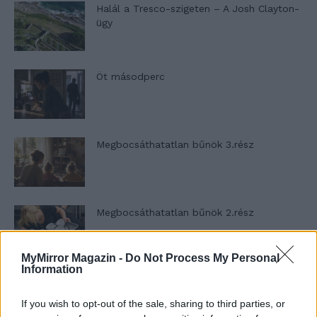
Halál a Tresco-szigeten – A Josh Clayton-
ügy
Öt másodperc
Megbocsáthatatlan bűnök 3.rész
Megbocsáthatatlan bűnök 2.rész
MyMirror Magazin -
Do Not Process My Personal
Information
Megbocsáthatatlan bűnök 1.rész
If you wish to opt-out of the sale, sharing to third parties, or