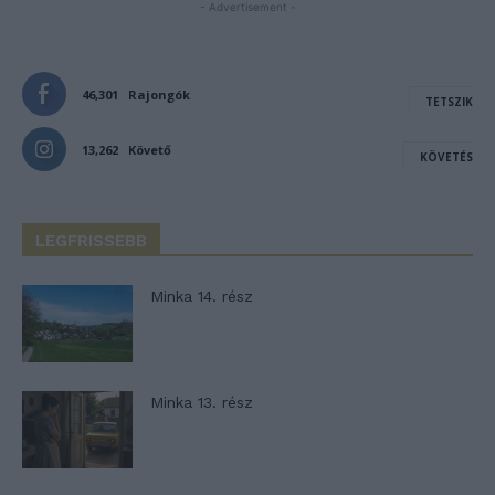
- Advertisement -
46,301
Rajongók
TETSZIK
13,262
Követő
KÖVETÉS
LEGFRISSEBB
Minka 14. rész
Minka 13. rész