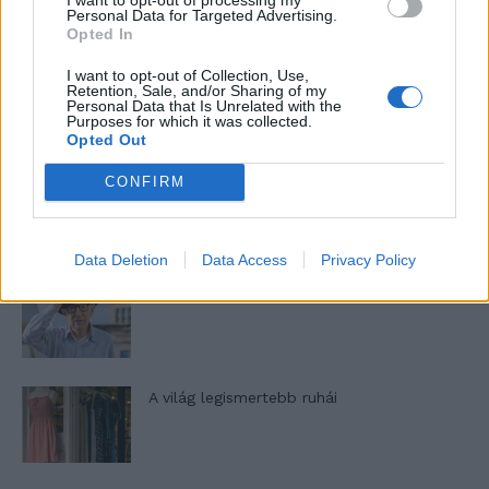
nőknek, amikor segítséget kérnek?
Personal Data for Targeted Advertising.
Opted In
I want to opt-out of Collection, Use,
A legidegesítőbb kifejezések laza
Retention, Sale, and/or Sharing of my
gyűjteménye
Personal Data that Is Unrelated with the
Purposes for which it was collected.
Opted Out
CONFIRM
Elyna Robbs: Adéle és az örökölt árnyak
13. rész
Data Deletion
Data Access
Privacy Policy
Woody Allen megosztó zsenialitása
A világ legismertebb ruhái