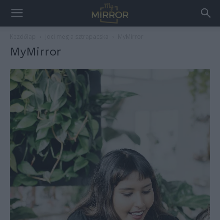
Kezdőlap
Joci meg a sztrapacska
MyMirror
MyMirror