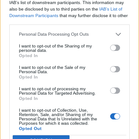
IAB’s list of downstream participants. This information may
T. szereti a fiatal lányokat 14. rész
also be disclosed by us to third parties on the
IAB’s List of
Downstream Participants
that may further disclose it to other
third parties.
Pedig szóltam… – Miért nem hiszünk a
Personal Data Processing Opt Outs
nőknek, amikor segítséget kérnek?
I want to opt-out of the Sharing of my
personal data.
Opted In
A legidegesítőbb kifejezések laza
I want to opt-out of the Sale of my
gyűjteménye
Personal Data.
Opted In
I want to opt-out of processing my
Elyna Robbs: Adéle és az örökölt árnyak
Personal Data for Targeted Advertising.
13. rész
Opted In
I want to opt-out of Collection, Use,
Retention, Sale, and/or Sharing of my
Personal Data that Is Unrelated with the
Woody Allen megosztó zsenialitása
Purposes for which it was collected.
Opted Out