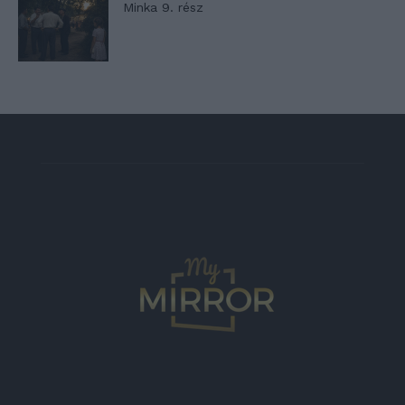
Minka 9. rész