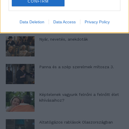
CONFIRM
A világ legismertebb ruhái
Data Deletion
Data Access
Privacy Policy
Nyár, nevetés, anekdoták
Panna és a szép szerelmek mítosza 3.
Képtelenek vagyunk felnőni a felnőtt élet
kihívásaihoz?
Altatógázos rablások Olaszországban