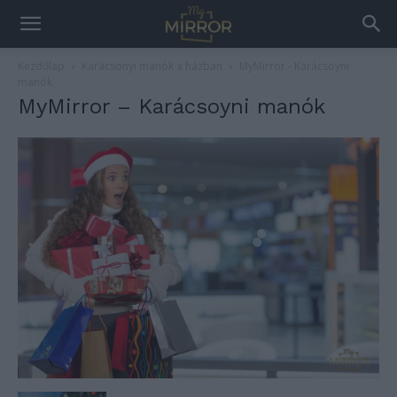
Kezdőlap
Karácsonyi manók a házban
MyMirror - Karácsoyni
manók
MyMirror – Karácsoyni manók