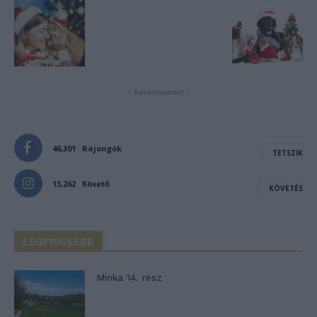
- Advertisement -
46,301
Rajongók
TETSZIK
13,262
Követő
KÖVETÉS
LEGFRISSEBB
Minka 14. rész