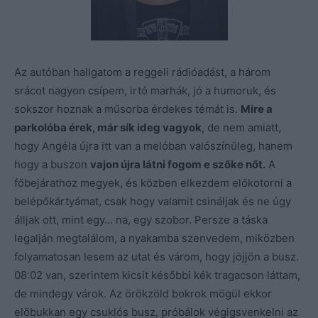
Az autóban hallgatom a reggeli rádióadást, a három
srácot nagyon csípem, irtó marhák, jó a humoruk, és
sokszor hoznak a műsorba érdekes témát is.
Mire a
parkolóba érek, már sík ideg vagyok
, de nem amiatt,
hogy Angéla újra itt van a melóban valószínűleg, hanem
hogy a buszon
vajon újra látni fogom e szőke nőt.
A
főbejárathoz megyek, és közben elkezdem előkotorni a
belépőkártyámat, csak hogy valamit csináljak és ne úgy
álljak ott, mint egy… na, egy szobor. Persze a táska
legalján megtalálom, a nyakamba szenvedem, miközben
folyamatosan lesem az utat és várom, hogy jöjjön a busz.
08:02 van, szerintem kicsit későbbi kék tragacson láttam,
de mindegy várok. Az örökzöld bokrok mögül ekkor
előbukkan egy csuklós busz, próbálok végigsvenkelni az