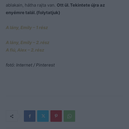
ablakain, hátha rajta van.
Ott ül. Tekintete újra az
enyémre talál. (folytatjuk)
A lány, Emily – 1 rész
A lány, Emily – 2. rész
A fiú, Alex – 2. rész
fotó: Internet / Pinterest