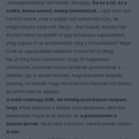
„tömegbarbibaba” lett belőle. Mindegy.
De az a nő, az a
szőke, barna szemű, meleg tekintetű nő…
rajta nem volt
hat kiló smink, csak a száján volt valami kis rúzs, de
mégis milyen szép volt. Na jó… Alex baszki, kattanj már
észhez! Most vergődtél ki egy elmebajos kapcsolatból,
elég legyen itt az érzelmekből meg a romantikából! Vége!
Csak az egyéjszakás kalandok mostantól jó ideig!
Na, jó még kész szerencse, hogy itt magamban
vitatkozom, különben tiszta idiótának gondolnának a
többiek. Így is annak hisznek, hogy kidobtam Angélát,
bezzeg, ha tudnák, hogy micsoda házi fenevad lett belőle,
és jahhh nem az ágyban.
A meló valahogy telik, de mindig azon kapom magam,
hogy
kifele bámulok a libafos zöld ablakokon, amin kis
patakokban folyik le az esővíz, és
a gondolataim a
buszon járnak.
Na jó nem a buszon, hanem annak utasán.
A nőn.