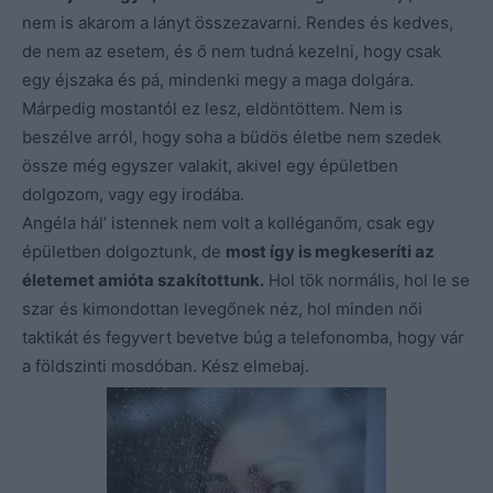
nem is akarom a lányt összezavarni. Rendes és kedves,
de nem az esetem, és ő nem tudná kezelni, hogy csak
egy éjszaka és pá, mindenki megy a maga dolgára.
Márpedig mostantól ez lesz, eldöntöttem. Nem is
beszélve arról, hogy soha a büdös életbe nem szedek
össze még egyszer valakit, akivel egy épületben
dolgozom, vagy egy irodába.
Angéla hál’ istennek nem volt a kolléganőm, csak egy
épületben dolgoztunk, de
most így is megkeseríti az
életemet amióta szakítottunk.
Hol tök normális, hol le se
szar és kimondottan levegőnek néz, hol minden női
taktikát és fegyvert bevetve búg a telefonomba, hogy vár
a földszinti mosdóban. Kész elmebaj.