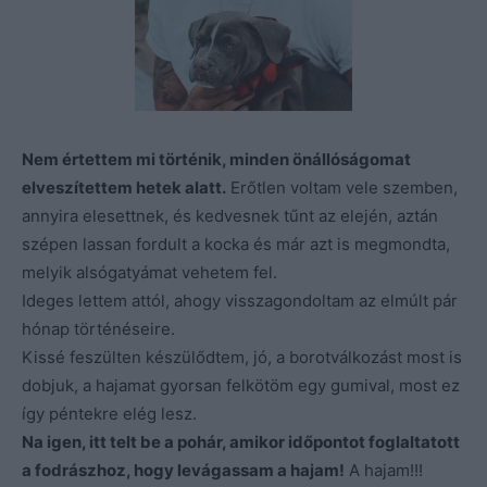
Nem értettem mi történik, minden önállóságomat
elveszítettem hetek alatt.
Erőtlen voltam vele szemben,
annyira elesettnek, és kedvesnek tűnt az elején, aztán
szépen lassan fordult a kocka és már azt is megmondta,
melyik alsógatyámat vehetem fel.
Ideges lettem attól, ahogy visszagondoltam az elmúlt pár
hónap történéseire.
Kissé feszülten készülődtem, jó, a borotválkozást most is
dobjuk, a hajamat gyorsan felkötöm egy gumival, most ez
így péntekre elég lesz.
Na igen, itt telt be a pohár, amikor időpontot foglaltatott
a fodrászhoz, hogy levágassam a hajam!
A hajam!!!