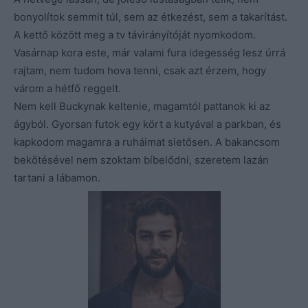
bonyolítok semmit túl, sem az étkezést, sem a takarítást.
A kettő között meg a tv távirányítóját nyomkodom.
Vasárnap kora este, már valami fura idegesség lesz úrrá
rajtam, nem tudom hova tenni, csak azt érzem, hogy
várom a hétfő reggelt.
Nem kell Buckynak keltenie, magamtól pattanok ki az
ágyból. Gyorsan futok egy kört a kutyával a parkban, és
kapkodom magamra a ruháimat sietősen. A bakancsom
bekötésével nem szoktam bíbelődni, szeretem lazán
tartani a lábamon.