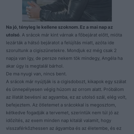
Na jó, tényleg le kellene szoknom. Ez a mai nap az
utolsó
. A srácok már kint várnak a főbejárat előtt, mióta
lezárták a hátsó bejáratot a felújítás miatt, azóta ide
szorultunk a cigiszünetekre. Mondjuk ez még csak 2
napja van így, de persze nekem tök mindegy, Angéla ha
akar úgy is megtalál bárhol.
De ma nyugi van, nincs bent.
A srácok már nyújtják is a cigisdobozt, kikapok egy szálat
és ünnepélyesen végig húzom az orrom alatt. Próbálom
az illatát bevésni az agyamba, ez az utolsó szál, elég volt,
befejeztem. Az ötletemet a srácokkal is megosztom,
kétkedve fogadják a tervemet, szerintük nem túl jó az
időzítés, az exem minden nap kitalál valamit, hogy
visszaférkőzhessen az ágyamba és az életembe, és ez