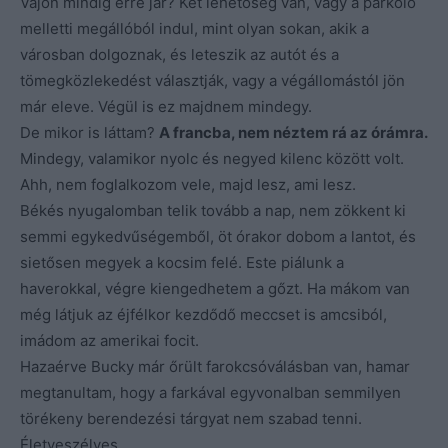
Vajon mindig erre jár? Két lehetőség van, vagy a parkoló
melletti megállóból indul, mint olyan sokan, akik a
városban dolgoznak, és leteszik az autót és a
tömegközlekedést választják, vagy a végállomástól jön
már eleve. Végül is ez majdnem mindegy.
De mikor is láttam?
A francba, nem néztem rá az órámra.
Mindegy, valamikor nyolc és negyed kilenc között volt.
Ahh, nem foglalkozom vele, majd lesz, ami lesz.
Békés nyugalomban telik tovább a nap, nem zökkent ki
semmi egykedvűségemből, öt órakor dobom a lantot, és
sietősen megyek a kocsim felé. Este piálunk a
haverokkal, végre kiengedhetem a gőzt. Ha mákom van
még látjuk az éjfélkor kezdődő meccset is amcsiból,
imádom az amerikai focit.
Hazaérve Bucky már őrült farokcsóválásban van, hamar
megtanultam, hogy a farkával egyvonalban semmilyen
törékeny berendezési tárgyat nem szabad tenni.
Életveszélyes.