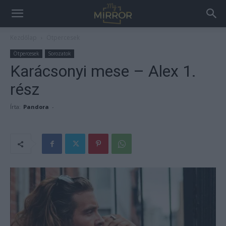
Kezdőlap
Ötpercesek
Ötpercesek
Sorozatok
Karácsonyi mese – Alex 1.
rész
Írta:
Pandora
-