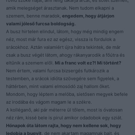
rövid szőke haját, ami félig takarja arcát, és sötét szemeit,
amik melegséget árasztanak. Nem tudom elkapni a
szemem, benne maradok,
engedem, hogy átjárjon
valami jóleső furcsa boldogság.
A busz hirtelen elindul, látom, hogy még mindig engem
néz, most már fura ez az egész, vissza is fordulok a
srácokhoz. Aztán valamiért újra hátra tekintek, de már
csak a busz végét látom, ahogy rákanyarodik a főútra és
eltűnik a szemem elől.
Mi a franc volt ez?! Mi történt?
Nem értem, valami furcsa bizsergés futkározik a
testemben, a srácok idióta szövegére sem figyelek, a
háttérben, mint valami elmosódó zaj hallom őket.
Mondom, hogy léptem a melóba, sietősen megyek befele
az irodába és vágom magam le a székre.
A kolléganő, aki pár méterre ül tőlem, most is óvatosan
néz rám, kissé bele is pirul amikor odadobok egy sziát.
Hónapok óta látom rajta, hogy nem kellene sok, hogy
ledobja a bugyit,
de nem akartam magamnak bajt, és