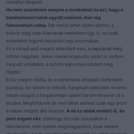
rohadtul idegesít.
Ha nem szeretném ennyire a munkámat és azt, hogy a
barátaimmal tudok együtt melózni, már rég
felmondtam volna.
Bár melót lehet találni bárhol, a
srácok meg csak kitartanak mellettem úgy is, ha csak
esténként fogunk összeülni egy kocsmában.
Ez a rohadt eső megint elkezdett esni, a sapkámat meg
otthon hagytam. Akkor marad a kapucni, ezért is vettem
meg ezt a kabátot, a szőrös kapucnija tetszett meg
rögtön.
Krisz megint idióta, és a mellettünk elhaladó kisfőnököt
savazza, ez nekem is tetszik, hangosan elkezdek nevetni,
hátam mögött a forgalomban valami barom tenyerel rá a
dudára. Megfordulok de nem látok semmit csak egy arcot
a hátam mögött álló buszon.
A nő az ablak mellett ül,
és
pont engem néz.
Valahogy furcsán összeakad a
tekintetünk, nem tudom megmagyarázni, csak nézem