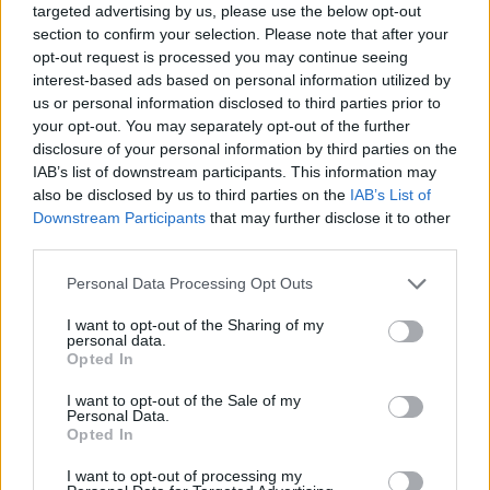
targeted advertising by us, please use the below opt-out
section to confirm your selection. Please note that after your
opt-out request is processed you may continue seeing
interest-based ads based on personal information utilized by
us or personal information disclosed to third parties prior to
your opt-out. You may separately opt-out of the further
disclosure of your personal information by third parties on the
IAB’s list of downstream participants. This information may
also be disclosed by us to third parties on the
IAB’s List of
Downstream Participants
that may further disclose it to other
third parties.
Personal Data Processing Opt Outs
I want to opt-out of the Sharing of my
personal data.
Az este marha jól sikerül, mindenki vidám és fesztelen, az
Opted In
agglegyének kényelmes életét éljük. Semmi
I want to opt-out of the Sale of my
elszámoltatás és számonkérés, bár pár barátom szerint
Personal Data.
Opted In
lehet párkapcsolatban is boldog az ember, na, hiszem, ha
látom.
A pincérnőnek szemmel láthatóan bejövök
, a
I want to opt-out of processing my