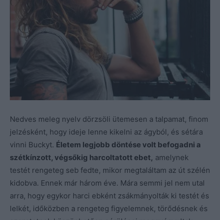
Nedves meleg nyelv dörzsöli ütemesen a talpamat, finom
jelzésként, hogy ideje lenne kikelni az ágyból, és sétára
vinni Buckyt.
Életem legjobb döntése volt befogadni a
szétkínzott, végsőkig harcoltatott ebet,
amelynek
testét rengeteg seb fedte, mikor megtaláltam az út szélén
kidobva. Ennek már három éve. Mára semmi jel nem utal
arra, hogy egykor harci ebként zsákmányolták ki testét és
lelkét, időközben a rengeteg figyelemnek, törődésnek és