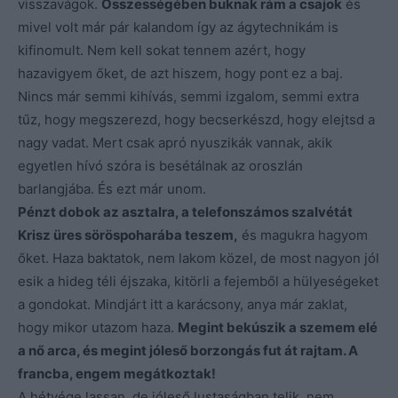
visszavágok.
Összességében buknak rám a csajok
és
mivel volt már pár kalandom így az ágytechnikám is
kifinomult. Nem kell sokat tennem azért, hogy
hazavigyem őket, de azt hiszem, hogy pont ez a baj.
Nincs már semmi kihívás, semmi izgalom, semmi extra
tűz, hogy megszerezd, hogy becserkészd, hogy elejtsd a
nagy vadat. Mert csak apró nyuszikák vannak, akik
egyetlen hívó szóra is besétálnak az oroszlán
barlangjába. És ezt már unom.
Pénzt dobok az asztalra, a telefonszámos szalvétát
Krisz üres söröspoharába teszem,
és magukra hagyom
őket. Haza baktatok, nem lakom közel, de most nagyon jól
esik a hideg téli éjszaka, kitörli a fejemből a hülyeségeket
a gondokat. Mindjárt itt a karácsony, anya már zaklat,
hogy mikor utazom haza.
Megint bekúszik a szemem elé
a nő arca, és megint jóleső borzongás fut át rajtam. A
francba, engem megátkoztak!
A hétvége lassan, de jóleső lustaságban telik, nem