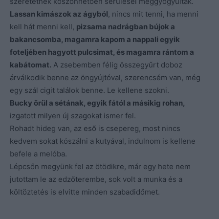
szeretetnek köszönhetően sérülései meggyógyultak.
Lassan kimászok az ágyból
, nincs mit tenni, ha menni
kell hát menni kell,
pizsama nadrágban bújok a
bakancsomba, magamra kapom a nappali egyik
foteljében hagyott pulcsimat, és magamra rántom a
kabátomat.
A zsebemben félig összegyűrt doboz
árválkodik benne az öngyújtóval, szerencsém van, még
egy szál cigit találok benne. Le kellene szokni.
Bucky örül a sétának, egyik fától a másikig rohan,
izgatott milyen új szagokat ismer fel.
Rohadt hideg van, az eső is csepereg, most nincs
kedvem sokat kószálni a kutyával, indulnom is kellene
befele a melóba.
Lépcsőn megyünk fel az ötödikre, már egy hete nem
jutottam le az edzőterembe, sok volt a munka és a
költöztetés is elvitte minden szabadidőmet.