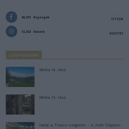
46,301
Rajongók
TETSZIK
13,262
Követő
KÖVETÉS
LEGFRISSEBB
Minka 14. rész
Minka 13. rész
Halál a Tresco-szigeten – A Josh Clayton-