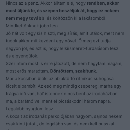
Nincs az a pénz. Akkor álltam elé, hogy
rendben, akkor
most üljünk le, és szépen beszéljük át, hogy ez nekem
nem megy tovább
, és költözzön ki a lakásomból.
Mindkettőnknek jobb lesz.
Jó hát volt egy kis hiszti, meg sírás, amit utálok, mert nem
tudok akkor mit kezdeni egy nővel. Ő meg ezt tudja
nagyon jól, és azt is, hogy lelkiismeret-furdalásom lesz,
és elgyengülök.
Szerintem most is erre játszott, de nem hagytam magam,
most erős maradtam.
Döntöttem, szakítunk.
Már a kocsiban ülök, az ablaktörlő ritmikus suhogása
kicsit elbambít. Az eső még mindig csepereg, marha egy
trágya idő van, hál’ istennek nincs bent az irodaházban
ma, a barátnőivel ment el picsáskodni három napra.
Legalább nyugtom lesz.
A kocsit az irodaház parkolójában hagyom, sajnos nekem
csak kinti jutott, de legalább van, és nem kell busszal