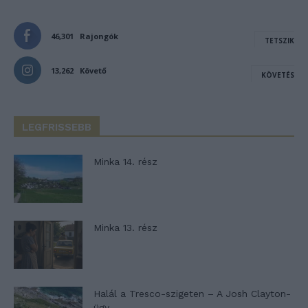
46,301
Rajongók
TETSZIK
13,262
Követő
KÖVETÉS
LEGFRISSEBB
Minka 14. rész
Minka 13. rész
Halál a Tresco-szigeten – A Josh Clayton-
ügy