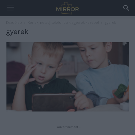
Kezdőlap
Kérlek, ne adj telefont a kisgyerek kezébe!
gyerek
gyerek
- Advertisement -