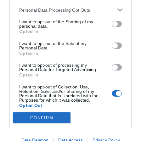
Personal Data Processing Opt Outs
A legidegesítőbb kifejezések laza
gyűjteménye
I want to opt-out of the Sharing of my
personal data.
Opted In
I want to opt-out of the Sale of my
Elyna Robbs: Adéle és az örökölt árnyak
Personal Data.
13. rész
Opted In
I want to opt-out of processing my
Personal Data for Targeted Advertising.
Woody Allen megosztó zsenialitása
Opted In
I want to opt-out of Collection, Use,
Retention, Sale, and/or Sharing of my
Personal Data that Is Unrelated with the
Purposes for which it was collected.
A világ legismertebb ruhái
Opted Out
CONFIRM
Nyár, nevetés, anekdoták
Data Deletion
Data Access
Privacy Policy