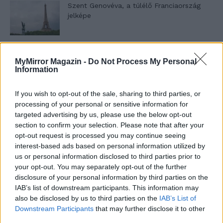
Szent Genovéva, a túlélő Franciaország
jelképe
Minka 12. rész
MyMirror Magazin -
Do Not Process My Personal
Information
If you wish to opt-out of the sale, sharing to third parties, or
Minka 11. rész
processing of your personal or sensitive information for
targeted advertising by us, please use the below opt-out
section to confirm your selection. Please note that after your
opt-out request is processed you may continue seeing
interest-based ads based on personal information utilized by
T. szereti a fiatal lányokat 14. rész
us or personal information disclosed to third parties prior to
your opt-out. You may separately opt-out of the further
disclosure of your personal information by third parties on the
IAB’s list of downstream participants. This information may
Pedig szóltam… – Miért nem hiszünk a
also be disclosed by us to third parties on the
IAB’s List of
nőknek, amikor segítséget kérnek?
Downstream Participants
that may further disclose it to other
third parties.