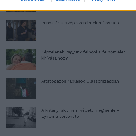
Panna és a szép szerelmek mítosza 3.
Képtelenek vagyunk felnőni a felnőtt élet
kihívásaihoz?
Altatógázos rablások Olaszországban
A kislány, akit nem védett meg senki –
Lyhanna története