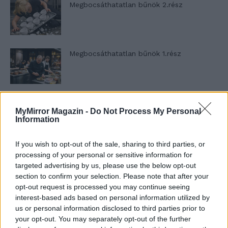
Megbocsáthatatlan bűnök 2.rész
Megbocsáthatatlan bűnök 1.rész
Szent Genovéva, a túlélő Franciaország
MyMirror Magazin -
Do Not Process My Personal
jelképe
Information
If you wish to opt-out of the sale, sharing to third parties, or
Minka 12. rész
processing of your personal or sensitive information for
targeted advertising by us, please use the below opt-out
section to confirm your selection. Please note that after your
opt-out request is processed you may continue seeing
interest-based ads based on personal information utilized by
Minka 11. rész
us or personal information disclosed to third parties prior to
your opt-out. You may separately opt-out of the further