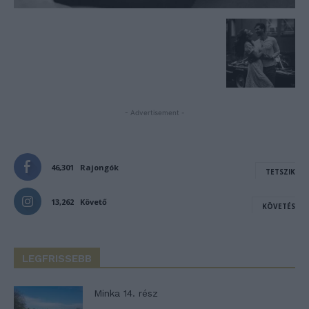
- Advertisement -
46,301
Rajongók
TETSZIK
13,262
Követő
KÖVETÉS
LEGFRISSEBB
Minka 14. rész