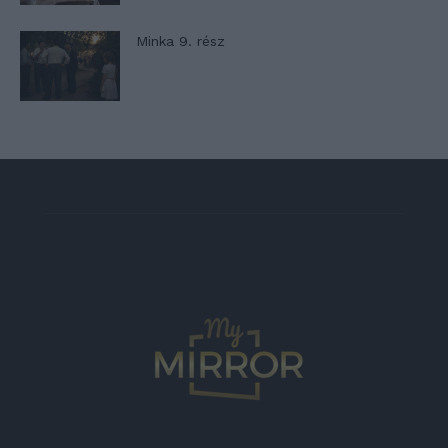
Minka 9. rész