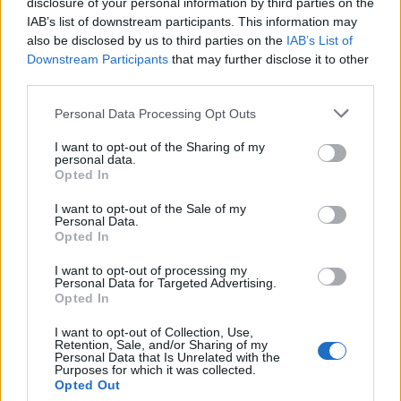
disclosure of your personal information by third parties on the
IAB’s list of downstream participants. This information may
T. szereti a fiatal lányokat 14. rész
also be disclosed by us to third parties on the
IAB’s List of
Downstream Participants
that may further disclose it to other
third parties.
Personal Data Processing Opt Outs
Pedig szóltam… – Miért nem hiszünk a
nőknek, amikor segítséget kérnek?
I want to opt-out of the Sharing of my
personal data.
Opted In
A legidegesítőbb kifejezések laza
I want to opt-out of the Sale of my
Personal Data.
gyűjteménye
Opted In
I want to opt-out of processing my
Personal Data for Targeted Advertising.
Elyna Robbs: Adéle és az örökölt árnyak
Opted In
13. rész
I want to opt-out of Collection, Use,
Retention, Sale, and/or Sharing of my
Personal Data that Is Unrelated with the
Purposes for which it was collected.
Woody Allen megosztó zsenialitása
Opted Out