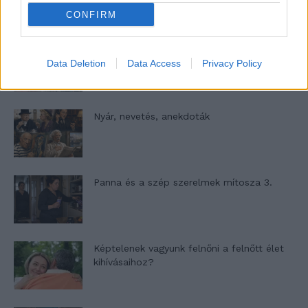
CONFIRM
A világ legismertebb ruhái
Data Deletion
Data Access
Privacy Policy
Nyár, nevetés, anekdoták
Panna és a szép szerelmek mítosza 3.
Képtelenek vagyunk felnőni a felnőtt élet
kihívásaihoz?