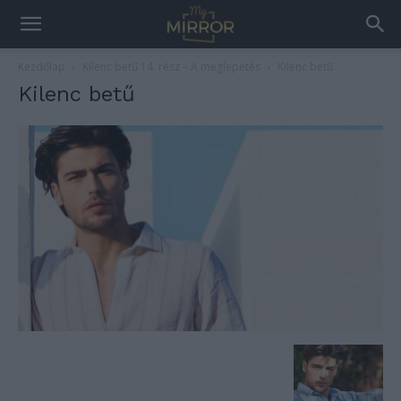
Kezdőlap
Kilenc betű 14. rész – A meglepetés
Kilenc betű
Kilenc betű