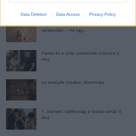
nyílik – Villa...
Data Deletion
Data Access
Privacy Policy
A családok, akik soha nem hagyták abba
várakozást – Ha egy...
Panna és a szép szerelmek mítosza 2.
rész
Az ereklyék modern dilemmája
T. Barnett: Gyilkosság a Garda-tónál 11.
rész