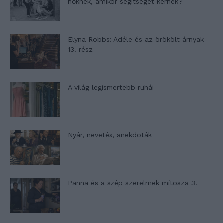
nőknek, amikor segítséget kérnek?
Elyna Robbs: Adéle és az örökölt árnyak
13. rész
A világ legismertebb ruhái
Nyár, nevetés, anekdoták
Panna és a szép szerelmek mítosza 3.