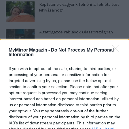
Képtelenek vagyunk felnőni a felnőtt élet
kihívásaihoz?
Altatógázos rablások Olaszországban
MyMirror Magazin -
Do Not Process My Personal
Information
A kislány, akit nem védett meg senki –
Lyhanna története
If you wish to opt-out of the sale, sharing to third parties, or
processing of your personal or sensitive information for
targeted advertising by us, please use the below opt-out
section to confirm your selection. Please note that after your
T. Barnett: Gyilkosság a Garda-tónál 12.
opt-out request is processed you may continue seeing
rész
interest-based ads based on personal information utilized by
us or personal information disclosed to third parties prior to
your opt-out. You may separately opt-out of the further
T. szereti a fiatal lányokat 13. rész
disclosure of your personal information by third parties on the
IAB’s list of downstream participants. This information may