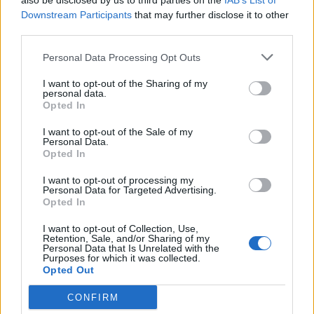
also be disclosed by us to third parties on the
IAB’s List of
Downstream Participants
that may further disclose it to other
third parties.
Minka 10. rész
Personal Data Processing Opt Outs
I want to opt-out of the Sharing of my
personal data.
Minka 9. rész
Opted In
I want to opt-out of the Sale of my
Personal Data.
Opted In
Máltai kaland 7.
I want to opt-out of processing my
Personal Data for Targeted Advertising.
Opted In
I want to opt-out of Collection, Use,
10 tanács, ha jobban akarod érezni magad
Retention, Sale, and/or Sharing of my
Personal Data that Is Unrelated with the
a hétköznapokban
Purposes for which it was collected.
Opted Out
CONFIRM
Egy ház, amely a tengerre és a fényre