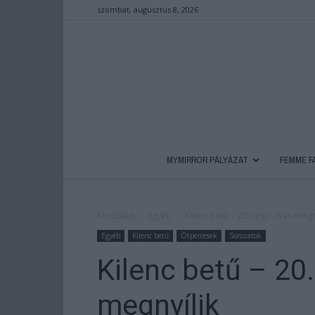
szombat, augusztus 8, 2026
MYMIRROR PÁLYÁZAT
FEMME F
Kezdőlap
Egyéb
Kilenc betű – 20. rész – Iván megn
Egyéb
Kilenc betű
Ötpercesek
Sorozatok
Kilenc betű – 20.
megnyílik