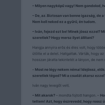
– Milyen nagyképű vagy! Nem gondolod, ho
– De, az. Biztosan van benne igazság, de 
Nem kell neked ez a gyűrű, én tudom.
– Iván, fejezd ezt be! Minek jössz ezzel? 
szeretlek? Hogy mersz ilyet állítani?
Hangja annyira erős és éles volt, hogy több
ütötte el a delet. Hallgattak. Várták, hogy a
hosszan járatta tekintetét a lányon, de ne
–
Most ne légy nekem néma! Idejössz, elő
szeretlek téged? Mi a csudát akarsz ezzel
Iván nagy levegőt vett.
– Mit akarok?
– mondta fojtott hangon. –
Ho
tettem! Azt, hogy észrevedd, hogy rossz út