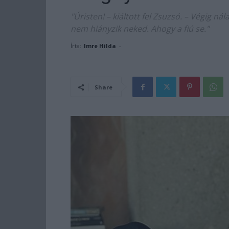
"Úristen! – kiáltott fel Zsuzsó. – Végig ná
nem hiányzik neked. Ahogy a fiú se."
Írta:
Imre Hilda
-
Share