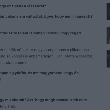
gy ez túlzás a részedről?
a tényeken nem változtat. Ugye, hogy nem hiányzott?
Mit tudsz te rólam? Honnan veszed, hogy téged
en feléjük néztek. A nagyharang abban a pillanatban
z utolsó kongás is abbamaradjon. Iván letette a csészét,
m mondott semmit.
kapod a gyűrűm, és azt magyarázod, hogy én
?
gy mit akarok? Azt, hogy megbocsásd, amit nem
on jársz.