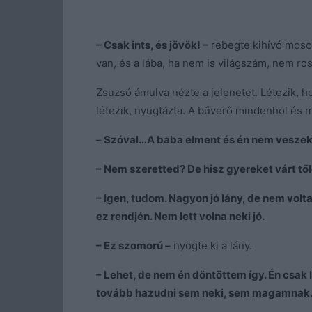
– Csak ints, és jövök! –
rebegte kihívó mosol
van, és a lába, ha nem is világszám, nem ros
Zsuzsó ámulva nézte a jelenetet. Létezik, ho
létezik, nyugtázta. A bűverő mindenhol és
–
Szóval…A baba elment és én nem veszek e
– Nem szeretted? De hisz gyereket várt tő
– Igen, tudom. Nagyon jó lány, de nem vol
ez rendjén. Nem lett volna neki jó.
– Ez szomorú –
nyögte ki a lány.
– Lehet, de nem én döntöttem így. Én cs
tovább hazudni sem neki, sem magamnak