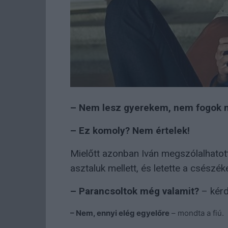
– Nem lesz gyerekem, nem fogok n
– Ez komoly? Nem értelek!
Mielőtt azonban Iván megszólalhatott
asztaluk mellett, és letette a csészéke
– Parancsoltok még valamit?
– kérde
– Nem, ennyi elég egyelőre
– mondta a fiú.