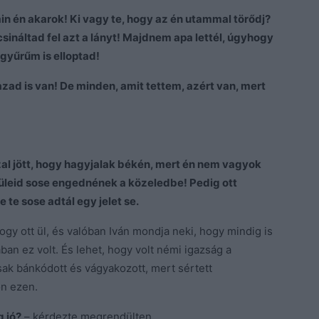
min én akarok! Ki vagy te, hogy az én utammal törődj?
csináltad fel azt a lányt! Majdnem apa lettél, úgyhogy
gyűrűm is elloptad!
zad is van! De minden, amit tettem, azért van, mert
l jött, hogy hagyjalak békén, mert én nem vagyok
szüleid sose engednének a közeledbe! Pedig ott
 te sose adtál egy jelet se.
 hogy ott ül, és valóban Iván mondja neki, hogy mindig is
an ez volt. És lehet, hogy volt némi igazság a
ak bánkódott és vágyakozott, mert sértett
n ezen.
g jó?
– kérdezte megrendülten.