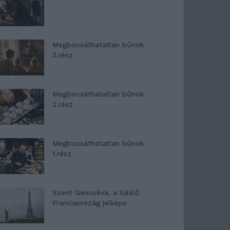
Megbocsáthatatlan bűnök
3.rész
Megbocsáthatatlan bűnök
2.rész
Megbocsáthatatlan bűnök
1.rész
Szent Genovéva, a túlélő
Franciaország jelképe