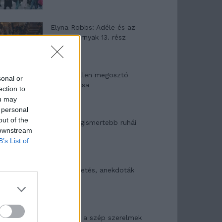
Elyna Robbs: Adéle és az
örökölt árnyak 13. rész
Woody Allen megosztó
sonal or
zsenialitása
ection to
ou may
 personal
out of the
A világ legismertebb ruhái
 downstream
B’s List of
Nyár, nevetés, anekdoták
Panna és a szép szerelmek