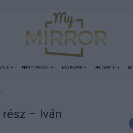
ATALE
PRETTY WOMAN
MAN POWER
FRUZSIFITT
KU
MyMirror
yílik
 rész – Iván
Magazin