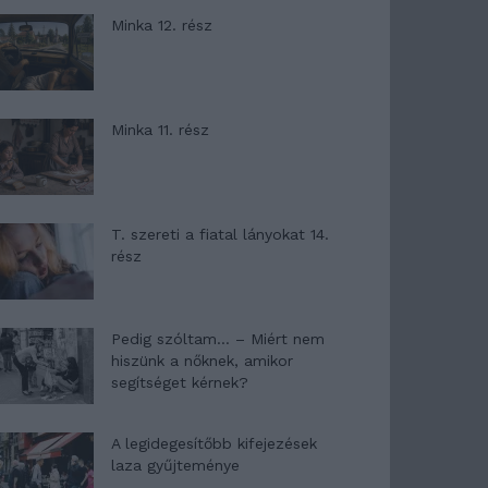
Minka 12. rész
Minka 11. rész
T. szereti a fiatal lányokat 14.
rész
Pedig szóltam… – Miért nem
hiszünk a nőknek, amikor
segítséget kérnek?
A legidegesítőbb kifejezések
laza gyűjteménye