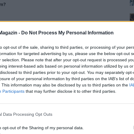
em?
naiv, de jó se!
Magazin -
Do Not Process My Personal Information
to opt-out of the sale, sharing to third parties, or processing of your per
formation for targeted advertising by us, please use the below opt-out s
jobb benne, hogy még így is szeretsz. Vagy tagadod?
r selection. Please note that after your opt-out request is processed y
eing interest-based ads based on personal information utilized by us or
re? Őt nem úgy nevelték, hogy bátran kimondja ezeket a
disclosed to third parties prior to your opt-out. You may separately opt-
szemérem.
losure of your personal information by third parties on the IAB’s list of
. This information may also be disclosed by us to third parties on the
IA
 hogy szereted azt a szerencsétlen Zsoltot és
Participants
that may further disclose it to other third parties.
űrűt az ujjadon!
m lett meg, hiába ment vissza érte negyedórával
l Data Processing Opt Outs
ta és azt mondta, nincs olyan lány, aki elveszítené a
, amikor kiderült, majdnem szakítottak, de Zsuzsót
o opt-out of the Sharing of my personal data.
zor bocsánatot kért. Aztán Zsolt megnyugodott, és nem