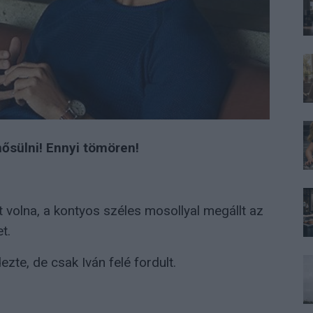
ősülni! Ennyi tömören!
 volna, a kontyos széles mosollyal megállt az
t.
zte, de csak Iván felé fordult.