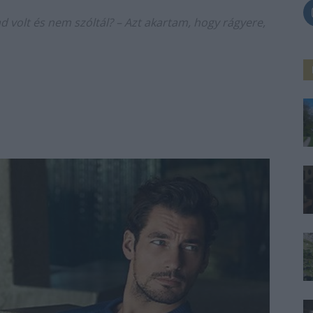
lad volt és nem szóltál? – Azt akartam, hogy rágyere,