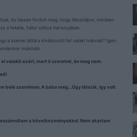
lyal, és lassan fordult meg, hogy látszódjon, miniben
sz a fekete, hátul csíkos harisnyában.
gy a szeme láttára kínálkozott fel valaki Ivánnak? Igen,
 mindenkor működik.
l valakit azért, mert ő szeretné, én meg nem.
led!
tam belé szerelmes. A baba meg…Úgy látszik, így volt
ak leszámoltam a következményekkel. Nem akartam
.