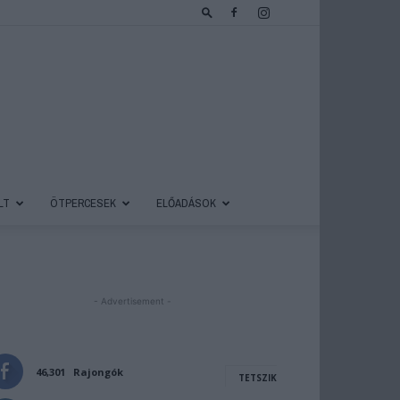
LT
ÖTPERCESEK
ELŐADÁSOK
- Advertisement -
46,301
Rajongók
TETSZIK