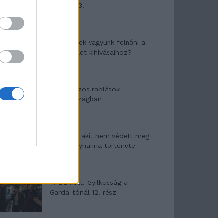
mítosza 3.
Képtelenek vagyunk felnőni a
felnőtt élet kihívásaihoz?
Altatógázos rablások
Olaszországban
A kislány, akit nem védett meg
senki – Lyhanna története
T. Barnett: Gyilkosság a
Garda-tónál 12. rész