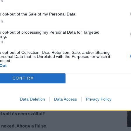
In
y nem mondta meg neki, hogy a Pink Cats-ben hagyta
ett még nagyobb a szemrehányás.
o opt-out of the Sale of my Personal Data.
In
n
– vallotta be az igazat. –
Tényleg nem akartam, vagy
osdó szélére, hogy kezet mossak nyugodtan.
to opt-out of processing my Personal Data for Targeted
ing.
In
s belekortyolt a kávájába. Nem tett bele cukrot, se
o opt-out of Collection, Use, Retention, Sale, and/or Sharing
ersonal Data that Is Unrelated with the Purposes for which it
lected.
ul! És ennek örömére ujjongani kezdett legbelül.
Out
CONFIRM
cáját. Kotorászott benne, majd kiemelte a jegygyűrűt.
Data Deletion
Data Access
Privacy Policy
d volt és nem szóltál?
neked. Ahogy a fiú se.