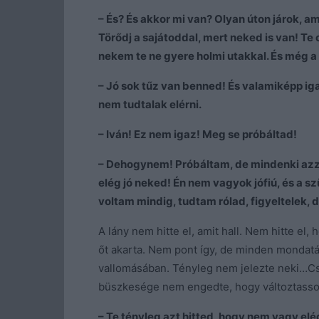
– És? És akkor mi van? Olyan úton járok, a
Törődj a sajátoddal, mert neked is van! Te 
nekem te ne gyere holmi utakkal. És még a 
– Jó sok tűz van benned! És valamiképp iga
nem tudtalak elérni.
– Iván! Ez nem igaz! Meg se próbáltad!
– Dehogynem! Próbáltam, de mindenki azza
elég jó neked! Én nem vagyok jófiú, és a 
voltam mindig, tudtam rólad, figyeltelek, de
A lány nem hitte el, amit hall. Nem hitte el,
őt akarta. Nem pont így, de minden mondatáb
vallomásában. Tényleg nem jelezte neki…Cs
büszkesége nem engedte, hogy változtasso
– Te tényleg azt hitted, hogy nem vagy elé