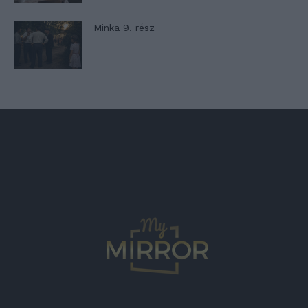
Minka 9. rész