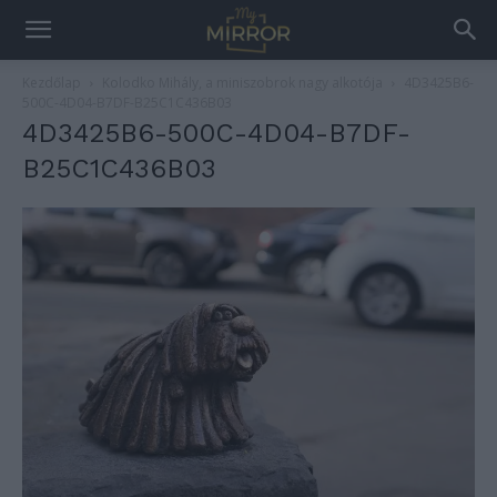
Kezdőlap
Kolodko Mihály, a miniszobrok nagy alkotója
4D3425B6-
500C-4D04-B7DF-B25C1C436B03
4D3425B6-500C-4D04-B7DF-
B25C1C436B03