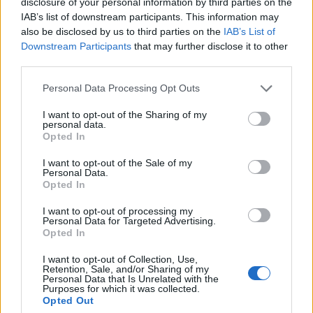
disclosure of your personal information by third parties on the
IAB’s list of downstream participants. This information may
T. szereti a fiatal lányokat 14. rész
also be disclosed by us to third parties on the
IAB’s List of
Downstream Participants
that may further disclose it to other
third parties.
Personal Data Processing Opt Outs
Pedig szóltam… – Miért nem hiszünk a
nőknek, amikor segítséget kérnek?
I want to opt-out of the Sharing of my
personal data.
Opted In
A legidegesítőbb kifejezések laza
I want to opt-out of the Sale of my
Personal Data.
gyűjteménye
Opted In
I want to opt-out of processing my
Personal Data for Targeted Advertising.
Elyna Robbs: Adéle és az örökölt árnyak
Opted In
13. rész
I want to opt-out of Collection, Use,
Retention, Sale, and/or Sharing of my
Personal Data that Is Unrelated with the
Purposes for which it was collected.
Woody Allen megosztó zsenialitása
Opted Out