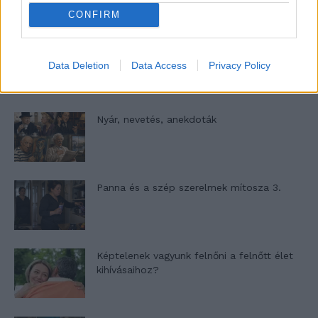
CONFIRM
A világ legismertebb ruhái
Data Deletion
Data Access
Privacy Policy
Nyár, nevetés, anekdoták
Panna és a szép szerelmek mítosza 3.
Képtelenek vagyunk felnőni a felnőtt élet
kihívásaihoz?