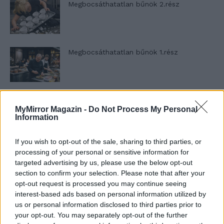
Megbocsáthatatlan bűnök 2.rész
Megbocsáthatatlan bűnök 1.rész
Szent Genovéva, a túlélő Franciaország
MyMirror Magazin -
Do Not Process My Personal
jelképe
Information
If you wish to opt-out of the sale, sharing to third parties, or
Minka 12. rész
processing of your personal or sensitive information for
targeted advertising by us, please use the below opt-out
section to confirm your selection. Please note that after your
opt-out request is processed you may continue seeing
interest-based ads based on personal information utilized by
Minka 11. rész
us or personal information disclosed to third parties prior to
your opt-out. You may separately opt-out of the further