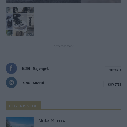
- Advertisement -
46,301
Rajongók
TETSZIK
13,262
Követő
KÖVETÉS
LEGFRISSEBB
Minka 14. rész